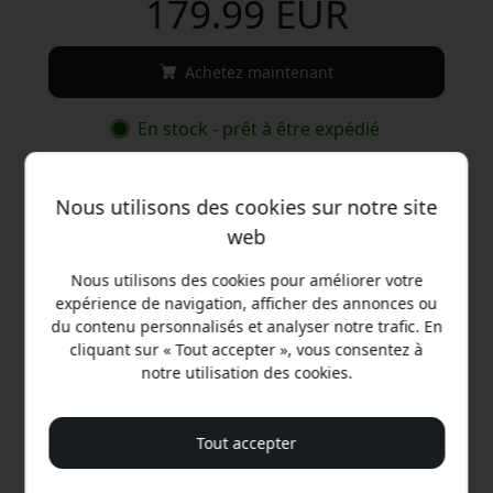
179.99 EUR
Achetez maintenant
En stock - prêt à être expédié
Expédition de 9.99 EUR en France
Nous utilisons des cookies sur notre site
Pas de frais cachés
web
Livraison 10-12 août
Nous utilisons des cookies pour améliorer votre
Livraison rapide et traçable
expérience de navigation, afficher des annonces ou
du contenu personnalisés et analyser notre trafic. En
Retour sous 30 jours
cliquant sur « Tout accepter », vous consentez à
Retour facile - sans tracas
notre utilisation des cookies.
Tout accepter
Paiements sécurisés avec chiffrement