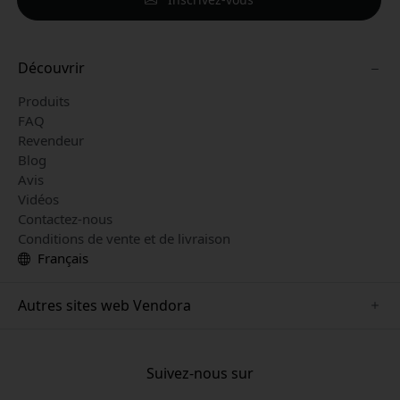
Découvrir
Produits
FAQ
Revendeur
Blog
Avis
Vidéos
Contactez-nous
Conditions de vente et de livraison
Français
Autres sites web Vendora
www.herqs.se
www.paperlike.se
Suivez-nous sur
www.alogic.se
www.satechi.se