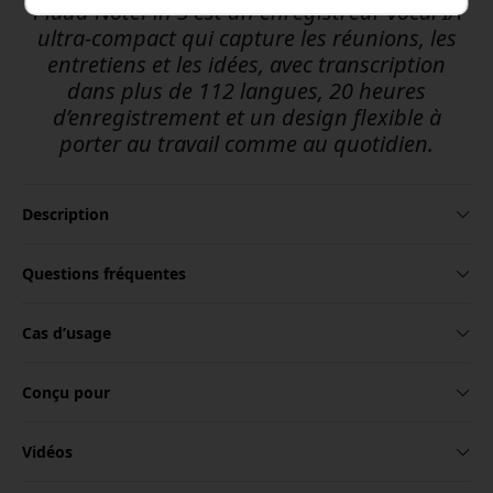
Plaud NotePin S est un enregistreur vocal IA
ultra-compact qui capture les réunions, les
entretiens et les idées, avec transcription
dans plus de 112 langues, 20 heures
d’enregistrement et un design flexible à
porter au travail comme au quotidien.
Description
Questions fréquentes
Cas d’usage
Conçu pour
Vidéos