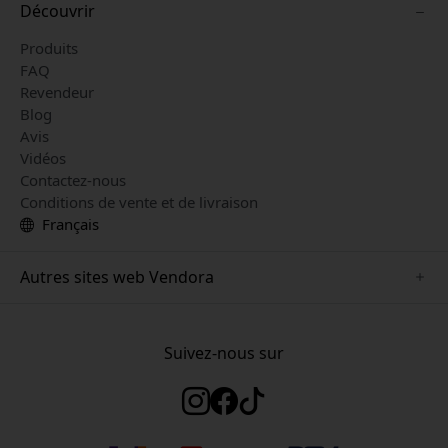
Découvrir
Produits
FAQ
Revendeur
Blog
Avis
Vidéos
Contactez-nous
Conditions de vente et de livraison
Français
Autres sites web Vendora
www.herqs.se
www.paperlike.se
Suivez-nous sur
www.alogic.se
www.satechi.se
www.pipetto.se
www.mujjo.se
www.nordicsmartlight.se