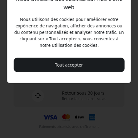
179.99 EUR
web
Nous utilisons des cookies pour améliorer votre
Achetez maintenant
expérience de navigation, afficher des annonces ou
du contenu personnalisés et analyser notre trafic. En
En stock - prêt à être expédié
cliquant sur « Tout accepter », vous consentez à
notre utilisation des cookies.
Expédition de 9.99 EUR en France
Pas de frais cachés
Tout accepter
Livraison 10-12 août
Livraison rapide et traçable
Retour sous 30 jours
Retour facile - sans tracas
Paiements sécurisés avec chiffrement