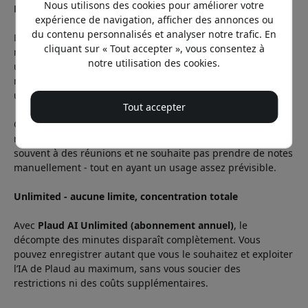
Nous utilisons des cookies pour améliorer votre
Pro - pour les réunions régulières et le travail
expérience de navigation, afficher des annonces ou
du contenu personnalisés et analyser notre trafic. En
L’abonnement Pro offre 1 200 minutes par mois, soit une
cliquant sur « Tout accepter », vous consentez à
nette montée en gamme, et convient à celles et ceux qui
notre utilisation des cookies.
utilisent Plaud pour le travail ou les études. Il propose
nettement plus de minutes d’enregistrement par mois et
une meilleure prise en charge des réunions plus longues.
Tout accepter
C’est un excellent choix pour les consultants, les
responsables d’équipe ou toute personne qui assiste
souvent à des réunions et ne souhaite pas prendre de notes
manuellement - tout en ayant un usage assez prévisible.
Unlimited - aucune limite, concentration totale
Avec
Plaud
AI Unlimited (abonnement annuel)
, le
décompte des minutes disparaît complètement. Vous
pouvez enregistrer autant que vous le souhaitez et exploiter
l’IA de Plaud au maximum, sans vous soucier des
restrictions ni des coûts supplémentaires.