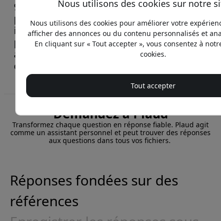
Nous utilisons des cookies sur notre s
97 %. Prend en charge l’anglais et les
principales langues européennes, avec
Nous utilisons des cookies pour améliorer votre expérien
identification des locuteurs, vocabulaire
afficher des annonces ou du contenu personnalisés et anal
personnalisé et mise en forme
En cliquant sur « Tout accepter », vous consentez à notre
automatique pour des résultats plus
cookies.
clairs.
Tout accepter
Demandez à Plaud
Transformez chaque question en réponse fiable. Plaud agit
comme un assistant personnel et peut trouver des réponses
aux questions dans tous vos fichiers.
Réponses fondées sur des
références