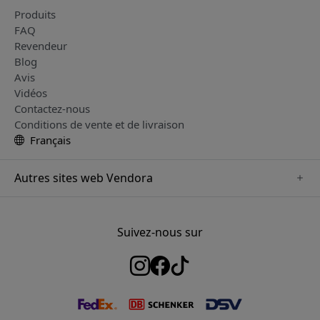
Produits
FAQ
Revendeur
Blog
Avis
Vidéos
Contactez-nous
Conditions de vente et de livraison
Français
Autres sites web Vendora
www.herqs.se
www.paperlike.se
Suivez-nous sur
www.alogic.se
www.satechi.se
www.pipetto.se
www.mujjo.se
www.nordicsmartlight.se