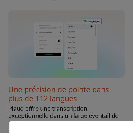
Une précision de pointe dans
plus de 112 langues
Plaud offre une transcription
exceptionnelle dans un large éventail de
secteurs, prenant en charge 112 langues
avec des taux de précision allant jusqu’à