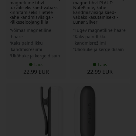
magnetiline tihvt
magnettihvt PLAUD
turvaliseks käed-vabaks
NotePinile, kahe
kinnitamiseks riietele
kandmisviisiga käed-
kahe kandmisviisiga -
vabaks kasutamiseks -
Päikeseloojang lilla
Lunar Silver
Võimas magnetiline
Tugev magnetiline haare
haare
Kaks paindlikku
Kaks paindlikku
kandmisrežiimi
kandmisrežiimi
Üliõhuke ja kerge disain
Üliõhuke ja kerge disain
Laos
Laos
22.99 EUR
22.99 EUR