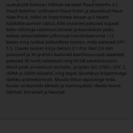
uuenduslik tootesari hõlmab kantavat Plaud NotePin S-i,
Plaud NotePini, üliõhukest Plaud Note’i ja täiustatud Plaud
Note Pro-d, millel on InstantView ekraan ja 5 meetri
häälkättesaamise ulatus. Kõik seadmed pakuvad sujuvat
kahe režiimiga salvestust kõnede ja koosolekute jaoks,
kohest tehisintellektil põhinevat transkribeerimist 112
keeles ning nutikat kokkuvõtete loomist, mida toetavad GPT-
5.5, Claude Sonnet 4.6 ja Gemini 3.1 Pro. Vaid 2,9 mm
paksused ja 30 grammi kaaluvad kaardisuurused seadmed
pakuvad 30 tundi salvestust ning 64 GB salvestusruumi.
Plaud peab privaatsust oluliseks, järgides ISO 27001, SOC 2,
HIPAA ja GDPR nõudeid, ning tagab täiustatud krüptimisega
täieliku andmekontrolli. Muuda lihtsa vajutusega seda,
kuidas sa klientide kõnede ja loominguliste ideede teavet
talletad, korrastad ja kasutad.