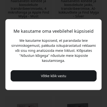
häälsalvesti kõnede ja
häälsalvesti kõnede ja
koosolekute
koosolekute jaoks,
transkribeerimiseks, 4
transkribeerimise, AI-
mikrofoniga ja Apple Find
kokkuvõtete ja Find Myga
Myga - Must
- Silver
Automaatne kõnede
Automaatne kõnede ja
salvestamine
koosolekute salvestamine
Me kasutame oma veebilehel küpsiseid
Neli mikrofoni suure
Neli kaugmikrofoni
ulatusega
Kuni 50 tundi aku
Me kasutame küpsiseid, et parandada teie
Kuni 50 tundi aku
kestvust
sirvimiskogemust, pakkuda isikupärastatud reklaami
kestvust
või sisu ning analüüsida meie liiklust. Klõpsates
Laos
Laos
"Nõustun kõigega" nõustute meie küpsiste
189.99 EUR
189.99 EUR
kasutamisega.
Võtke kõik vastu