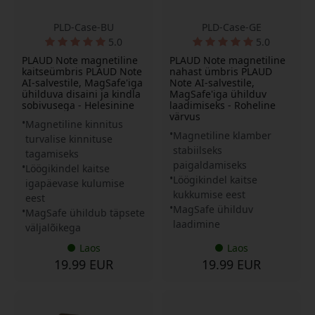
PLD-Case-BU
PLD-Case-GE
5.0
5.0
PLAUD Note magnetiline
PLAUD Note magnetiline
kaitseümbris PLAUD Note
nahast ümbris PLAUD
AI-salvestile, MagSafe'iga
Note AI-salvestile,
ühilduva disaini ja kindla
MagSafe'iga ühilduv
sobivusega - Helesinine
laadimiseks - Roheline
värvus
Magnetiline kinnitus
Magnetiline klamber
turvalise kinnituse
stabiilseks
tagamiseks
paigaldamiseks
Löögikindel kaitse
Löögikindel kaitse
igapäevase kulumise
kukkumise eest
eest
MagSafe ühilduv
MagSafe ühildub täpsete
laadimine
väljalõikega
Laos
Laos
19.99 EUR
19.99 EUR