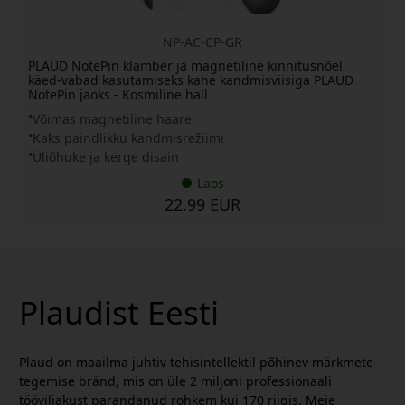
NP-AC-CP-GR
PLAUD NotePin klamber ja magnetiline kinnitusnõel
käed-vabad kasutamiseks kahe kandmisviisiga PLAUD
NotePin jaoks - Kosmiline hall
Võimas magnetiline haare
Kaks paindlikku kandmisrežiimi
Üliõhuke ja kerge disain
Laos
22.99 EUR
Plaudist Eesti
Plaud on maailma juhtiv tehisintellektil põhinev märkmete
tegemise bränd, mis on üle 2 miljoni professionaali
tööviljakust parandanud rohkem kui 170 riigis. Meie