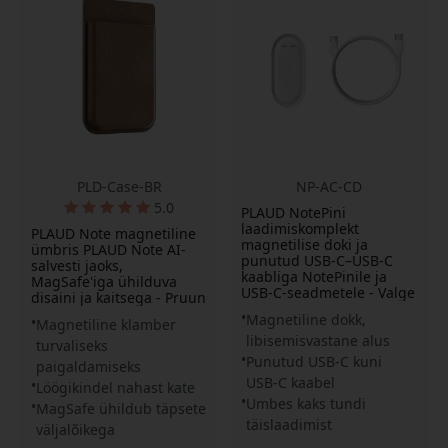
PLD-Case-BR
NP-AC-CD
5.0
PLAUD NotePini
laadimiskomplekt
PLAUD Note magnetiline
magnetilise doki ja
ümbris PLAUD Note AI-
punutud USB-C–USB-C
salvesti jaoks,
kaabliga NotePinile ja
MagSafe'iga ühilduva
USB-C-seadmetele - Valge
disaini ja kaitsega - Pruun
Magnetiline dokk,
Magnetiline klamber
libisemisvastane alus
turvaliseks
Punutud USB-C kuni
paigaldamiseks
USB-C kaabel
Löögikindel nahast kate
Umbes kaks tundi
MagSafe ühildub täpsete
täislaadimist
väljalõikega