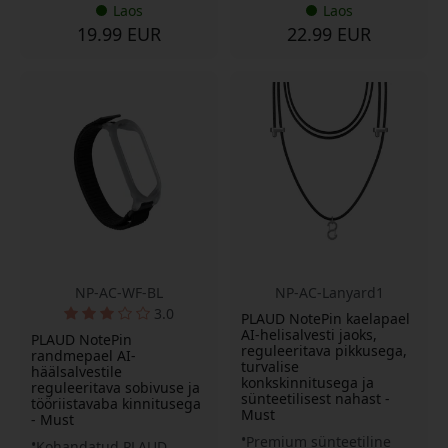
Laos
Laos
19.99 EUR
22.99 EUR
NP-AC-WF-BL
NP-AC-Lanyard1
3.0
PLAUD NotePin kaelapael
AI-helisalvesti jaoks,
PLAUD NotePin
reguleeritava pikkusega,
randmepael AI-
turvalise
häälsalvestile
konkskinnitusega ja
reguleeritava sobivuse ja
sünteetilisest nahast -
tööriistavaba kinnitusega
Must
- Must
Premium sünteetiline
Kohandatud PLAUD