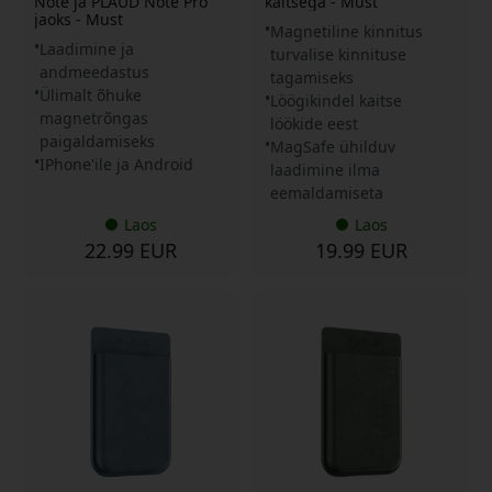
Note ja PLAUD Note Pro
kaitsega - Must
jaoks - Must
Magnetiline kinnitus
Laadimine ja
turvalise kinnituse
andmeedastus
tagamiseks
Ülimalt õhuke
Löögikindel kaitse
magnetrõngas
löökide eest
paigaldamiseks
MagSafe ühilduv
IPhone'ile ja Android
laadimine ilma
eemaldamiseta
Laos
Laos
22.99 EUR
19.99 EUR