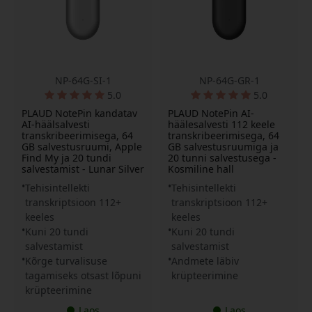
NP-64G-SI-1
NP-64G-GR-1
5.0
5.0
PLAUD NotePin kandatav
PLAUD NotePin AI-
AI-häälsalvesti
häälesalvesti 112 keele
transkribeerimisega, 64
transkribeerimisega, 64
GB salvestusruumi, Apple
GB salvestusruumiga ja
Find My ja 20 tundi
20 tunni salvestusega -
salvestamist - Lunar Silver
Kosmiline hall
Tehisintellekti
Tehisintellekti
transkriptsioon 112+
transkriptsioon 112+
keeles
keeles
Kuni 20 tundi
Kuni 20 tundi
salvestamist
salvestamist
Kõrge turvalisuse
Andmete läbiv
tagamiseks otsast lõpuni
krüpteerimine
krüpteerimine
Laos
Laos