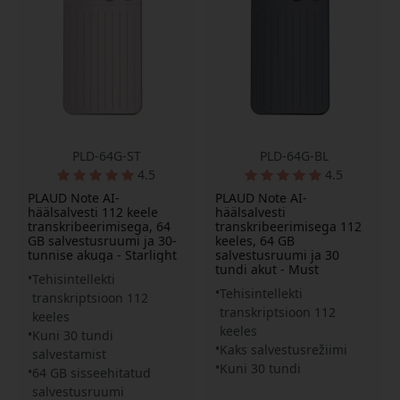
PLD-64G-ST
PLD-64G-BL
4.5
4.5
PLAUD Note AI-
PLAUD Note AI-
häälsalvesti 112 keele
häälsalvesti
transkribeerimisega, 64
transkribeerimisega 112
GB salvestusruumi ja 30-
keeles, 64 GB
tunnise akuga - Starlight
salvestusruumi ja 30
tundi akut - Must
Tehisintellekti
Tehisintellekti
transkriptsioon 112
transkriptsioon 112
keeles
keeles
Kuni 30 tundi
Kaks salvestusrežiimi
salvestamist
Kuni 30 tundi
64 GB sisseehitatud
salvestusruumi