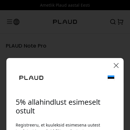
Ametlik Plaud aastal Eesti
PLAUD Note Pro
🎉 Sinu sooduskood:
5% allahindlust esimeselt
ostult
Kasuta seda koodi kassas, et saada 5%
Registreeru, et kuuleksid esimesena uutest
allahindlust.