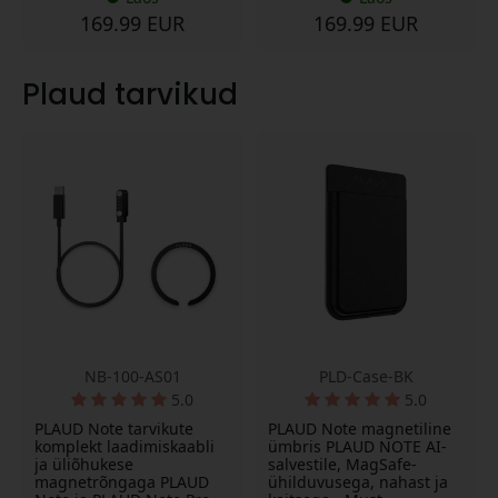
169.99 EUR
169.99 EUR
Plaud tarvikud
NB-100-AS01
PLD-Case-BK
5.0
5.0
PLAUD Note tarvikute
PLAUD Note magnetiline
komplekt laadimiskaabli
ümbris PLAUD NOTE AI-
ja üliõhukese
salvestile, MagSafe-
magnetrõngaga PLAUD
ühilduvusega, nahast ja