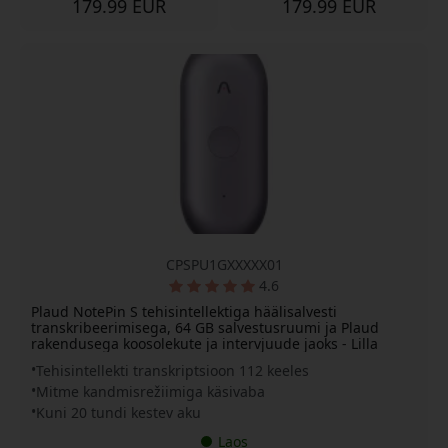
179.99 EUR
179.99 EUR
CPSPU1GXXXXX01
4.6
Plaud NotePin S tehisintellektiga häälisalvesti
transkribeerimisega, 64 GB salvestusruumi ja Plaud
rakendusega koosolekute ja intervjuude jaoks - Lilla
Tehisintellekti transkriptsioon 112 keeles
Mitme kandmisrežiimiga käsivaba
Kuni 20 tundi kestev aku
Laos