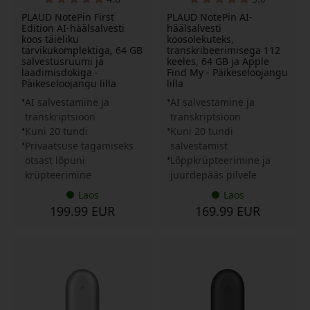
PLAUD NotePin First
PLAUD NotePin AI-
Edition AI-häälsalvesti
häälsalvesti
koos täieliku
koosolekuteks,
tarvikukomplektiga, 64 GB
transkribeerimisega 112
salvestusruumi ja
keeles, 64 GB ja Apple
laadimisdokiga -
Find My - Päikeseloojangu
Päikeseloojangu lilla
lilla
AI salvestamine ja
AI salvestamine ja
transkriptsioon
transkriptsioon
Kuni 20 tundi
Kuni 20 tundi
Privaatsuse tagamiseks
salvestamist
otsast lõpuni
Lõppkrüpteerimine ja
krüpteerimine
juurdepääs pilvele
Laos
Laos
199.99 EUR
169.99 EUR