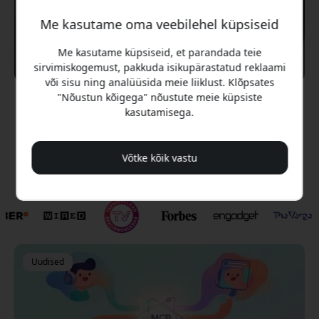
Me kasutame oma veebilehel küpsiseid
Avasta kategooria
Me kasutame küpsiseid, et parandada teie
sirvimiskogemust, pakkuda isikupärastatud reklaami
või sisu ning analüüsida meie liiklust. Klõpsates
"Nõustun kõigega" nõustute meie küpsiste
kasutamisega.
Nagu nähtud saidil
Võtke kõik vastu
Uudised