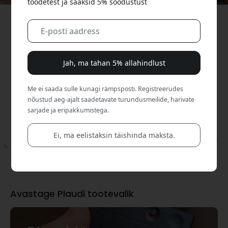
toodetest ja saaksid 5% soodustust
Usaldatud enam kui 1,5
miljoni spetsialisti poolt üle
maailma
Jah, ma tahan 5% allahindlust
170+ riigis, et tõsta nende tootlikkust.
Me ei saada sulle kunagi rämpsposti. Registreerudes
nõustud aeg-ajalt saadetavate turundusmeilide, harivate
sarjade ja eripakkumistega.
Ei, ma eelistaksin täishinda maksta.
Avastage Plaudi tootevalik