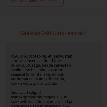
Loe Plaudi kohta Intelligence
Säästab 260 tundi aastas*
PLAUD AI töötab nii, et jäädvustab
sinu vestlused ja kõned ühe
nupuvajutusega. Seade salvestab
kvaliteetse heli ning kasutab
seejärel tehisintellekti, et kõik
automaatselt transkribeerida,
kokku võtta ja korrastada.
Sina saad selged
transkriptsioonid, tegevuslikud
kokkuvõtted, kõnelejamärgised ja
isegi visuaalsed mõttekaardid —