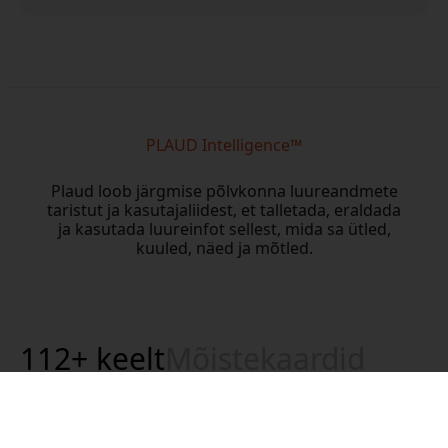
PLAUD Intelligence™
Plaud loob järgmise põlvkonna luureandmete
taristut ja kasutajaliidest, et talletada, eraldada
ja kasutada luureinfot sellest, mida sa ütled,
kuuled, näed ja mõtled.
112+ keelt
Mõistekaardid
Professionaalsed mallid