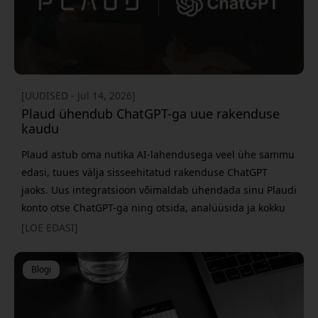
[UUDISED - Jul 14, 2026]
Plaud ühendub ChatGPT-ga uue rakenduse
kaudu
Plaud astub oma nutika AI-lahendusega veel ühe sammu
edasi, tuues välja sisseehitatud rakenduse ChatGPT
jaoks. Uus integratsioon võimaldab ühendada sinu Plaudi
konto otse ChatGPT-ga ning otsida, analüüsida ja kokku
võtta koosolekuid loomulikus keeles – ilma eri rakenduste
[LOE EDASI]
vahel ümber lülitumata. Uue lahendusega muutub
ChatGPT veel võimsamaks abiliseks kõigile, kes
Blogi
kasutavad PLAUD Note'i, PLAUD NotePini v&o