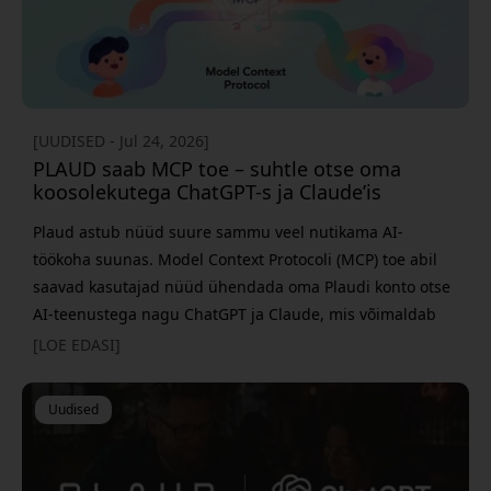
[UUDISED - Jul 24, 2026]
PLAUD saab MCP toe – suhtle otse oma
koosolekutega ChatGPT-s ja Claude’is
Plaud astub nüüd suure sammu veel nutikama AI-
töökoha suunas. Model Context Protocoli (MCP) toe abil
saavad kasutajad nüüd ühendada oma Plaudi konto otse
AI-teenustega nagu ChatGPT ja Claude, mis võimaldab
otsida, analüüsida ja luua sisu oma koosolekutest ilma, et
[LOE EDASI]
peaks esmalt transkriptsioone või kokkuvõtteid
eksportima. Samal ajal toob Plaud välja uue automaatse
Uudised
kõnetuvastuse funktsiooni, mis õpib aja jooks