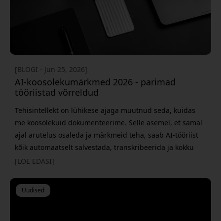
[BLOGI - Jun 25, 2026]
AI-koosolekumärkmed 2026 - parimad
tööriistad võrreldud
Tehisintellekt on lühikese ajaga muutnud seda, kuidas
me koosolekuid dokumenteerime. Selle asemel, et samal
ajal arutelus osaleda ja märkmeid teha, saab AI-tööriist
kõik automaatselt salvestada, transkribeerida ja kokku
võtta. Aga milline lahendus sobib tegelikult kõige
[LOE EDASI]
paremini? Valik on kiiresti kasvanud ja täna on olemas nii
puhtad AI-rakendused kui ka füüsilised AI-salvestid, mis
Uudised
toimivad peaaegu kõikjal. See teeb valiku veidi