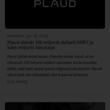
[UUDISED - Jun 18, 2026]
Plaud ületab 100 miljonit dollarit ARR-i ja
kaks miljonit kasutajat
Plaud jätkab kiiret kasvu. Ettevõte teatas nüüd, et on
ületanud 100 miljonit dollarit aastastes korduvtuludes
(ARR), vaid kaks aastat pärast tegevuse alustamist. Plaudi
sõnul teeb see ettevõttest ühe maailma kiiremini
kasvavatest AI-ettevõtetest. Samal ajal paistab ettevõte
[LOE EDASI]
silma sellega, et ühendab oma riistvara AI-teenustega
turul, kus paljud tegijad keskenduvad eelkõige
tarkvarale. Alates 2023. aasta alguse