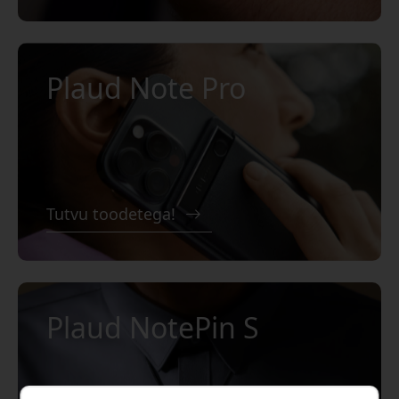
Plaud Note Pro
Tutvu toodetega!
Plaud NotePin S