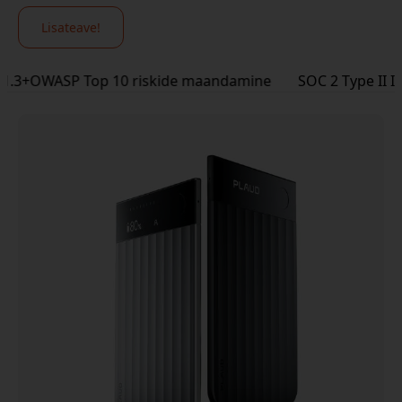
Lisateave!
OWASP Top 10 riskide maandamine
SOC 2 Type II
ISO 27