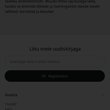
täieliku andmekontrolli. Muuda lihtsa vajutusega seda,
kuidas sa klientide kõnede ja loominguliste ideede teavet
talletad, korrastad ja kasutad.
Liitu meie uudiskirjaga
Registreeru
Avasta
Tooted
FAQ