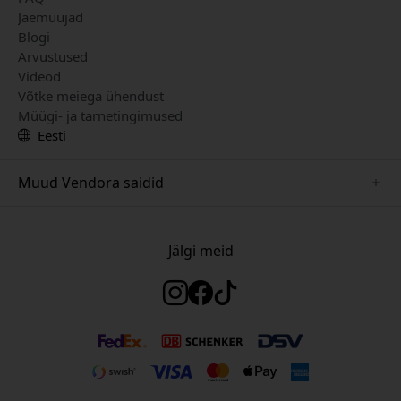
Jaemüüjad
Blogi
Arvustused
Videod
Võtke meiega ühendust
Müügi- ja tarnetingimused
Eesti
Muud Vendora saidid
www.herqs.se
www.paperlike.se
Jälgi meid
www.alogic.se
www.satechi.se
www.pipetto.se
www.mujjo.se
www.nordicsmartlight.se