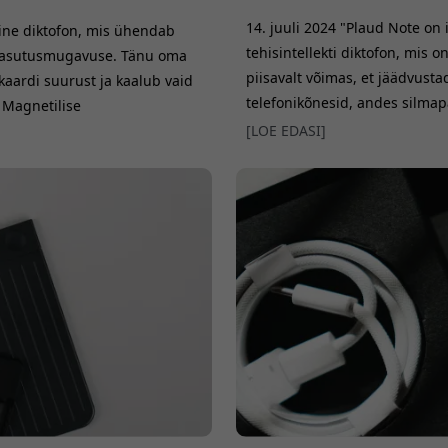
14. juuli 2024 "Plaud Note on 
ine diktofon, mis ühendab
tehisintellekti diktofon, mis 
 kasutusmugavuse. Tänu oma
piisavalt võimas, et jäädvusta
kaardi suurust ja kaalub vaid
telefonikõnesid, andes silmapa
. Magnetilise
Forbes nimetab seda silmapais
tada mobiiltelefoni
[LOE EDASI]
salvestamist ja kiiret, täpset t
te salvestamist. Üks kõige