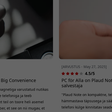
[ARVUSTUS - May 27, 2025]
4.5/5
, Big Convenience
PC för Alla on Plaud No
salvestaja
 magnetiga varustatud nutikas
"Plaud Note on kompaktne, teh
e telefoniga ja teeb
hämmastava täpsusega ja sääs
et teil on toore heli asemel
telefoni külge kinnitatav sea
er, et see on nii mugav, et