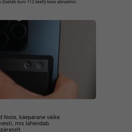
 (toetab kuni 112 keelt) koos abivalmis
för Allale tugeva soovituse." Plaud Note on
seks ja on krediitka
ud Note, käepärane väike
lvesti, mis lahendab
päraselt