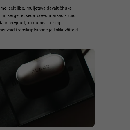
imeliselt libe, muljetavaldavalt õhuke
on nii kerge, et seda vaevu märkad - kuid
da intervjuud, kohtumisi ja isegi
istvaid transkriptsioone ja kokkuvõtteid.
tvaks valikuks, kui vajate usaldusväärset
eksti." Magnetiliselt telefoni külge kinnit