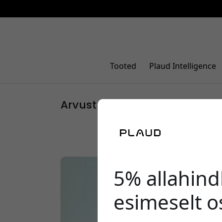
Tooted
Plaud Intelligence
Arvustused
5% allahind
esimeselt o