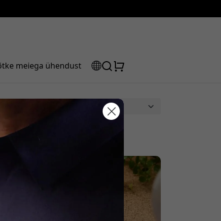
õtke meiega ühendust
sooduskood:
s, et saada 5% allahindlust.