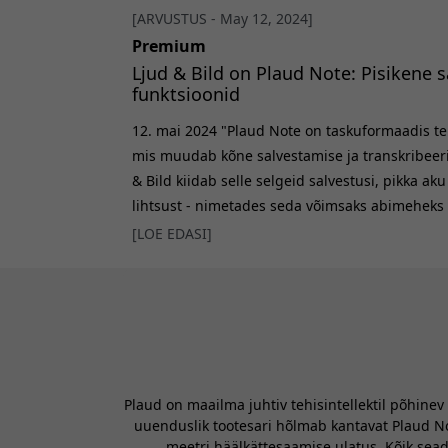
[ARVUSTUS - May 12, 2024]
Premium
Ljud & Bild on Plaud Note: Pisikene s
funktsioonid
12. mai 2024 "Plaud Note on taskuformaadis teh
mis muudab kõne salvestamise ja transkribeerim
& Bild kiidab selle selgeid salvestusi, pikka ak
lihtsust - nimetades seda võimsaks abimeheks i
uuringutel." Krediitkaardi kujuga, reisimiseks 
[LOE EDASI]
Note kinnitub telefoni külge kaasasoleva magne
Plaud on maailma juhtiv tehisintellektil põhine
uuenduslik tootesari hõlmab kantavat Plaud Note
meetri häälkättesaamise ulatus. Kõik sead