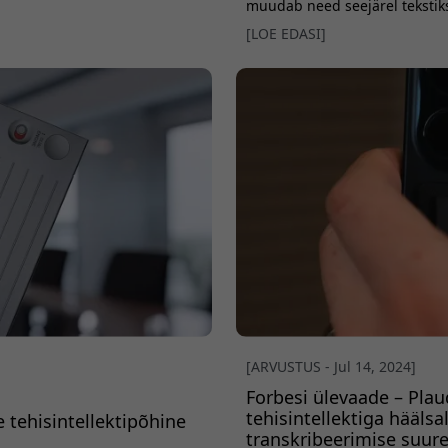
muudab need seejärel tekstiks
aindlikult. Sisseehitatud
kokkuvõtetega - see annab PC 
[LOE EDASI]
kee või särgi k&uu
loodud igapäevaseks tootlikku
[ARVUSTUS - Jul 14, 2024]
Forbesi ülevaade – Pla
tehisintellektiga häälsa
 tehisintellektipõhine
transkribeerimise suure