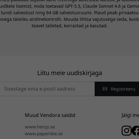
kuvõtete loomist, mida toetavad GPT-5.5, Claude Sonnet 4.6 ja Gem
ndi salvestust ning 64 GB salvestusruumi. Plaud peab privaatsust 
sega täieliku andmekontrolli. Muuda lihtsa vajutusega seda, kuida
teavet talletad, korrastad ja kasutad.
Liitu meie uudiskirjaga
Registreeru
Muud Vendora saidid
Jälgi m
www.herqs.se
www.paperlike.se