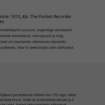
ote: 1010_4]s: The Pocket Recorder
es
n krediitkaardi suurune, magnetiga varustatud
alvestab koosolekuid, intervjuusid ja isegi
need siis kaaslaseks rakenduses täpseteks
kuvõteteks. How-To Geek kiidab selle üliõhukest
saldusväärset transkriptsiooni jõudlust,
aldusväärseks märkmete
viljakust parandanud rohkem kui 170 riigis. Meie
ud Note Pro-d, millel on InstantView ekraan ja 5
e jaoks, kohest tehisintellektil põhinevat