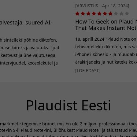
[ARVUSTUS - Apr 18, 2024]
How-To Geek on Plaud N
alvestaja, suured AI-
That Makes Instant Not
18. aprill 2024 "Plaud Note o
isintellektipõhine diktofon,
tehisintellekti diktofon, mis s
ise kiireks ja valutuks. Ljud
iPhone'i kõnesid - ja muudab 
u kestvust ja ühe vajutusega
ärakirjadeks ja nutikateks kok
ntervjuudel, koosolekutel ja
disaini, kasutusmugavust ja u
sobiv konstruktsioon. Plaud
[LOE EDASI]
nimetades seda kiireks ja us
tilise ümbrise abil
Plaudist Eesti
v märkmete tegemise bränd, mis on üle 2 miljoni professionaali töö
Pin S-i, Plaud NotePini, üliõhukest Plaud Note’i ja täiustatud Pla
med pakuvad sujuvat kahe režiimiga salvestust kõnede ja koosolekut