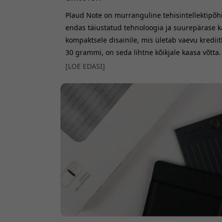
Plaud Note on murranguline tehisintellektipõh
endas täiustatud tehnoloogia ja suurepärase
kompaktsele disainile, mis ületab vaevu krediit
30 grammi, on seda lihtne kõikjale kaasa võtta
kinnitusmehhanismi abil on seadet lihtne kinni
[LOE EDASI]
tagaküljele, mis lihtsustab kõnede ja koosoleku
muljetava