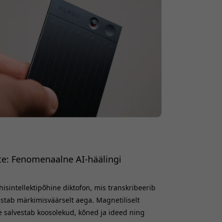
te: Fenomenaalne AI-häälingi
isintellektipõhine diktofon, mis transkribeerib
tab märkimisväärselt aega. Magnetiliselt
de salvestab koosolekud, kõned ja ideed ning