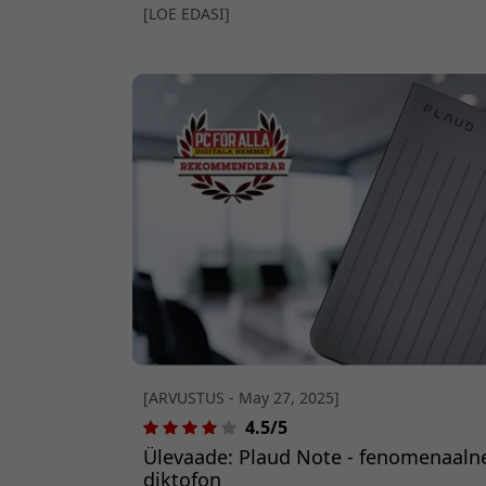
elab nüüd oma kotis." Paigaldage see kõikjale p
[LOE EDASI]
magnet võimaldab kinnitada selle rihma, kaela
[ARVUSTUS - May 27, 2025]
4.5/5
Ülevaade: Plaud Note - fenomenaalne
diktofon