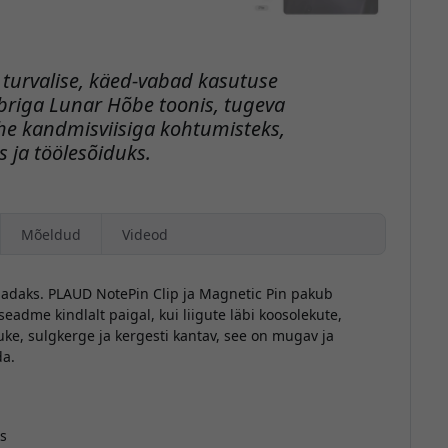
turvalise, käed-vabad kasutuse
briga Lunar Hõbe toonis, tugeva
he kandmisviisiga kohtumisteks,
 ja töölesõiduks.
Mõeldud
Videod
vabadaks. PLAUD NotePin Clip ja Magnetic Pin pakub
seadme kindlalt paigal, kui liigute läbi koosolekute,
huke, sulgkerge ja kergesti kantav, see on mugav ja
da.
ks