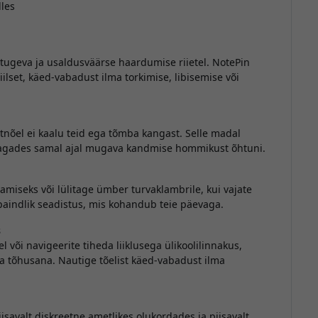
lles
tugeva ja usaldusväärse haardumise riietel. NotePin
ilset, käed-vabadust ilma torkimise, libisemise või
nõel ei kaalu teid ega tõmba kangast. Selle madal
e, tagades samal ajal mugava kandmise hommikust õhtuni.
tamiseks või lülitage ümber turvaklambrile, kui vajate
n paindlik seadistus, mis kohandub teie päevaga.
s
 või navigeerite tiheda liiklusega ülikoolilinnakus,
ja tõhusana. Nautige tõelist käed-vabadust ilma
savalt diskreetne ametlikes olukordades ja piisavalt