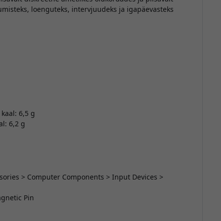
misteks, loenguteks, intervjuudeks ja igapäevasteks
kaal: 6,5 g
l: 6,2 g
essories > Computer Components > Input Devices >
agnetic Pin