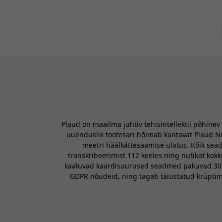
Plaud on maailma juhtiv tehisintellektil põhine
uuenduslik tootesari hõlmab kantavat Plaud Note
meetri häälkättesaamise ulatus. Kõik sead
transkribeerimist 112 keeles ning nutikat kok
kaaluvad kaardisuurused seadmed pakuvad 30 tu
GDPR nõudeid, ning tagab täiustatud krüptimi