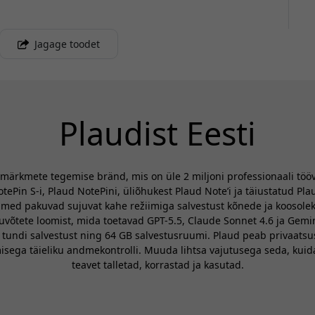
Jagage toodet
Plaudist Eesti
v märkmete tegemise bränd, mis on üle 2 miljoni professionaali töö
Pin S-i, Plaud NotePini, üliõhukest Plaud Note’i ja täiustatud Pla
med pakuvad sujuvat kahe režiimiga salvestust kõnede ja koosolekut
kuvõtete loomist, mida toetavad GPT-5.5, Claude Sonnet 4.6 ja Gem
ndi salvestust ning 64 GB salvestusruumi. Plaud peab privaatsust 
sega täieliku andmekontrolli. Muuda lihtsa vajutusega seda, kuida
teavet talletad, korrastad ja kasutad.