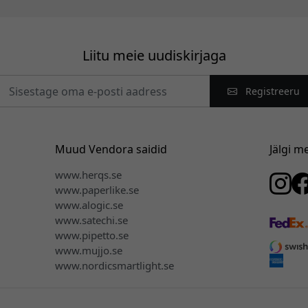
Liitu meie uudiskirjaga
Registreeru
Muud Vendora saidid
Jälgi m
www.herqs.se
www.paperlike.se
www.alogic.se
www.satechi.se
www.pipetto.se
www.mujjo.se
www.nordicsmartlight.se