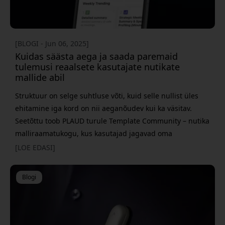
[BLOGI - Jun 06, 2025]
Kuidas säästa aega ja saada paremaid
tulemusi reaalsete kasutajate nutikate
mallide abil
Struktuur on selge suhtluse võti, kuid selle nullist üles
ehitamine iga kord on nii aeganõudev kui ka väsitav.
Seetõttu toob PLAUD turule Template Community – nutika
malliraamatukogu, kus kasutajad jagavad oma
läbiproovitud vorme alates kliendikohtumistest ja
[LOE EDASI]
intervjuudest kuni aruannete ja müügikõnedeni.
Tulemus? Sa ei pea alustama nullist, vaid saad malli, mis
Blogi
on juba sinu olukorrale sobivaks kohandatud. Template
Community teeb eriti