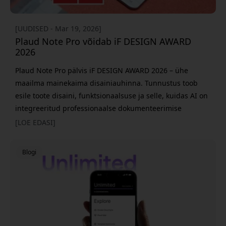
[UUDISED - Mar 19, 2026]
Plaud Note Pro võidab iF DESIGN AWARD
2026
Plaud Note Pro pälvis iF DESIGN AWARD 2026 – ühe
maailma mainekaima disainiauhinna. Tunnustus toob
esile toote disaini, funktsionaalsuse ja selle, kuidas AI on
integreeritud professionaalse dokumenteerimise
tööriista. See on teine kord, kui iF Design Foundation
[LOE EDASI]
tunnustab PLAUD. Auhinna on varem saanud ka eelmine
mudel Plaud Note, mis tugevdab veelgi ettevõtte
Blogi
positsiooni AI-põhiste tootlikkustööriistade valdkonnas. iF
DESIGN AWARDi on väl