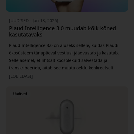
[UUDISED - Jan 13, 2026]
Plaud Intelligence 3.0 muudab kõik kõned
kasutatavaks
Plaud Intelligence 3.0 on aluseks sellele, kuidas Plaudi
ökosüsteem tänapäeval vestlusi jäädvustab ja kasutab.
Selle asemel, et lihtsalt koosolekuid salvestada ja
transkribeerida, aitab see muuta öeldu konkreetselt
kasutatavaks intelligentsiks – õiges kontekstis ja õigel
[LOE EDASI]
hetkel. Suurem osa kõige olulisemast tööst toimub
vestlustes: langetatakse otsuseid, sünnivad ideed ja
Uudised
seatakse suund. Samal ajal on neid hetki sageli