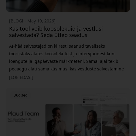
[BLOGI - May 19, 2026]
Kas tööl võib koosolekuid ja vestlusi
salvestada? Seda ütleb seadus
AI-häälsalvestajad on kiiresti saanud tavaliseks
tööriistaks alates koosolekutest ja intervjuudest kuni
loengute ja igapäevaste märkmeteni. Samal ajal tekib
peaaegu alati sama küsimus: kas vestluste salvestamine
Rootsis on tegelikult seaduslik? Lühike vastus on jah -
[LOE EDASI]
paljudel juhtudel. Kuid on ka olulisi piire, mida tasub
teada, eriti töökohtadel ja siis, kui salvestised sisaldavad
Uudised
isikuandmeid. Siin vaatame üle, mis kehtib tegelikult
vestl