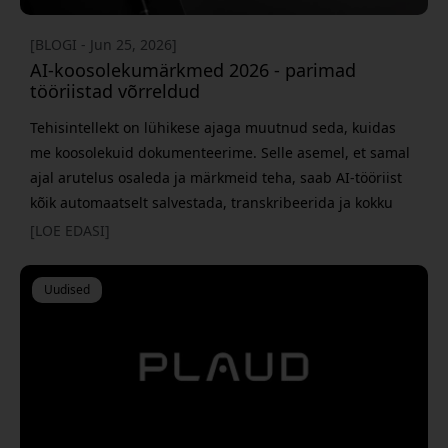
[BLOGI - Jun 25, 2026]
AI-koosolekumärkmed 2026 - parimad
tööriistad võrreldud
Tehisintellekt on lühikese ajaga muutnud seda, kuidas
me koosolekuid dokumenteerime. Selle asemel, et samal
ajal arutelus osaleda ja märkmeid teha, saab AI-tööriist
kõik automaatselt salvestada, transkribeerida ja kokku
võtta. Aga milline lahendus sobib tegelikult kõige
[LOE EDASI]
paremini? Valik on kiiresti kasvanud ja täna on olemas nii
puhtad AI-rakendused kui ka füüsilised AI-salvestid, mis
Uudised
toimivad peaaegu kõikjal. See teeb valiku veidi