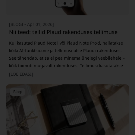
[BLOGI - Apr 01, 2026]
Nii teed: tellid Plaud rakenduses tellimuse
Kui kasutad Plaud Note'i või Plaud Note Pro'd, hallatakse
kõiki AI-funktsioone ja tellimusi otse Plaudi rakenduses.
See tähendab, et sa ei pea minema ühelegi veebilehele –
kõik toimub mugavalt rakenduses. Tellimusi kasutatakse
selliste funktsioonide jaoks nagu laiendatud
[LOE EDASI]
transkribeerimine, rohkem AI-tööriistu ja põhjalikumad
kokkuvõtted. Valid ise sobiva taseme, lähtudes sellest, kui
Blogi
palju sa oma seadet kasutad. Kuidas a