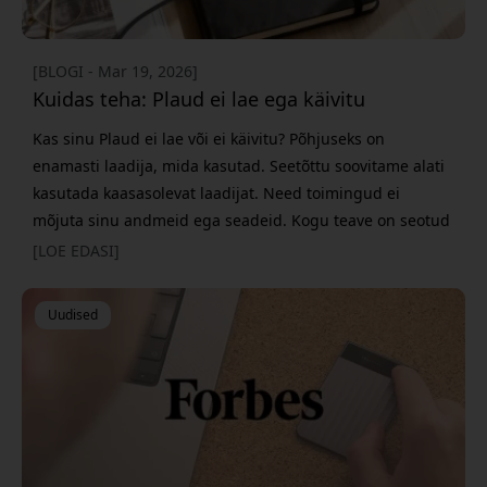
[BLOGI - Mar 19, 2026]
Kuidas teha: Plaud ei lae ega käivitu
Kas sinu Plaud ei lae või ei käivitu? Põhjuseks on
enamasti laadija, mida kasutad. Seetõttu soovitame alati
kasutada kaasasolevat laadijat. Need toimingud ei
mõjuta sinu andmeid ega seadeid. Kogu teave on seotud
sinu kontoga, nii et sa ei pea kunagi kartma andmete
[LOE EDASI]
kaotamist, isegi kui lähtestad seadme. 1. Kontrolli laadijat
(oluline) Veendu, et kasutad seadmega kaasas olnud
Uudised
originaallaadijat. Kui kasutad muud laadijat, pead olema
täiesti kindel,