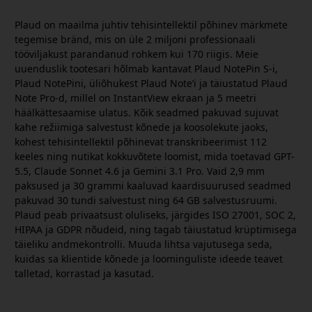
Plaud on maailma juhtiv tehisintellektil põhinev märkmete
tegemise bränd, mis on üle 2 miljoni professionaali
tööviljakust parandanud rohkem kui 170 riigis. Meie
uuenduslik tootesari hõlmab kantavat Plaud NotePin S-i,
Plaud NotePini, üliõhukest Plaud Note’i ja täiustatud Plaud
Note Pro-d, millel on InstantView ekraan ja 5 meetri
häälkättesaamise ulatus. Kõik seadmed pakuvad sujuvat
kahe režiimiga salvestust kõnede ja koosolekute jaoks,
kohest tehisintellektil põhinevat transkribeerimist 112
keeles ning nutikat kokkuvõtete loomist, mida toetavad GPT-
5.5, Claude Sonnet 4.6 ja Gemini 3.1 Pro. Vaid 2,9 mm
paksused ja 30 grammi kaaluvad kaardisuurused seadmed
pakuvad 30 tundi salvestust ning 64 GB salvestusruumi.
Plaud peab privaatsust oluliseks, järgides ISO 27001, SOC 2,
HIPAA ja GDPR nõudeid, ning tagab täiustatud krüptimisega
täieliku andmekontrolli. Muuda lihtsa vajutusega seda,
kuidas sa klientide kõnede ja loominguliste ideede teavet
talletad, korrastad ja kasutad.