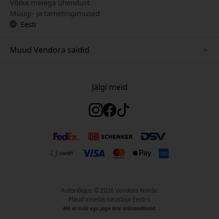
Võtke meiega ühendust
Müügi- ja tarnetingimused
Eesti
Muud Vendora saidid
www.herqs.se
www.paperlike.se
Jälgi meid
www.alogic.se
www.satechi.se
www.pipetto.se
www.mujjo.se
www.nordicsmartlight.se
Autoriõigus © 2026 Vendora Nordic
Plaud ametlik turustaja Eesti-s
Me ei müü ega jaga teie isikuandmeid.