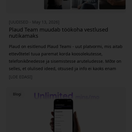
[UUDISED - May 13, 2026]
Plaud Team muudab töökoha vestlused
nutikamaks
Plaud on esitlenud Plaud Teami - uut platvormi, mis aitab
ettevõtetel tuua paremat korda koosolekutesse,
telefonikõnedesse ja sisemistesse aruteludesse. Mõte on
selles, et olulised ideed, otsused ja info ei kaoks enam
märkmete, vestluste ja eri rakenduste vahele. Plaud
[LOE EDASI]
Teami taga on tegelikult üsna lihtne mõte. Väga palju
olulist infot jääb sageli pärast koosolekut ruumi või kaob
Blogi
märkmete ja tööriistade segusse. Pla