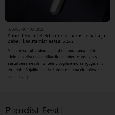
[BLOGI - Jun 05, 2025]
Parim tehisintellekti tööriist pärast pliiatsi ja
paberi kasutamist aastal 2025
Inimene on tuhandeid aastaid toetanud oma mõtteid,
ideid ja olulist teavet pliiatsile ja paberile. Aga 2025.
aastal seisame silmitsi tehnoloogilise murranguga, mis
muudab põhjalikult seda, kuidas me oma elu talletame.
AI-põhised häälsalvestid on suurim edasiminek
[LOE EDASI]
teabehalduse vallas alates kirja tekkimisest. Miks AI-
märkmed ületavad traditsioonilisi meetodeid Kuigi
pliiatsil ja paberil on endiselt oma eelised – eriti loova
mõtlemise ja m&
Plaudist Eesti