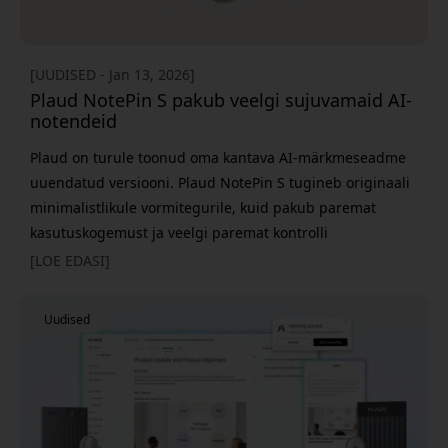
[UUDISED - Jan 13, 2026]
Plaud NotePin S pakub veelgi sujuvamaid AI-
notendeid
Plaud on turule toonud oma kantava AI-märkmeseadme
uuendatud versiooni. Plaud NotePin S tugineb originaali
minimalistlikule vormitegurile, kuid pakub paremat
kasutuskogemust ja veelgi paremat kontrolli
igapäevaselt. NotePin S on endiselt sama tagasihoidlik ja
[LOE EDASI]
paindlik kanda - käevõruna, kaelakeena, nõelana või
klambrina - kuid on nüüd saanud parema jõudluse ja
Uudised
veel läbimõelduma disaini. See on alati valmis, kui
kohtumine, kõ