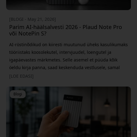
[BLOGI - May 21, 2026]
Parim AI-häälsalvesti 2026 - Plaud Note Pro
või NotePin S?
AI-röstinõdikud on kiiresti muutunud üheks kasulikumaks
tööriistaks koosolekutel, intervjuudel, loengutel ja
igapäevastes märkmetes. Selle asemel et püüda kõik
öeldu kirja panna, saad keskenduda vestlusele, samal
ajal kui AI teeb transkribeerimise ja kokkuvõtted sinu
[LOE EDASI]
eest. Kaks praegu kõige huvitavamat mudelit on Plaud
Note Pro ja Plaud NotePin S. Mõlemad pakuvad AI-
Blogi
transkribeerimist, nutikaid kokkuvõtteid ja