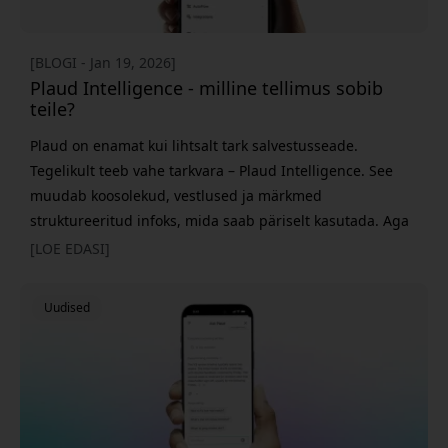
[BLOGI - Jan 19, 2026]
Plaud Intelligence - milline tellimus sobib
teile?
Plaud on enamat kui lihtsalt tark salvestusseade.
Tegelikult teeb vahe tarkvara – Plaud Intelligence. See
muudab koosolekud, vestlused ja märkmed
struktureeritud infoks, mida saab päriselt kasutada. Aga
millise tellimuse peaksid valima? Selgitame lahti Free, Pro
[LOE EDASI]
ja Unlimited erinevused. Free – proovi Plaudi
igapäevaelus Kõigil Plaud seadmetel on tasuta tellimus,
Uudised
mis teeb alustamise lihtsaks. See annab sulle 300 minutit
AI transkribeerimiseks ja kokkuvõt