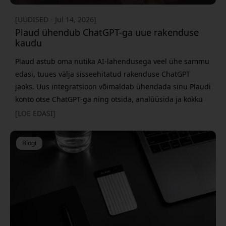
[UUDISED - Jul 14, 2026]
Plaud ühendub ChatGPT-ga uue rakenduse
kaudu
Plaud astub oma nutika AI-lahendusega veel ühe sammu
edasi, tuues välja sisseehitatud rakenduse ChatGPT
jaoks. Uus integratsioon võimaldab ühendada sinu Plaudi
konto otse ChatGPT-ga ning otsida, analüüsida ja kokku
võtta koosolekuid loomulikus keeles – ilma eri rakenduste
[LOE EDASI]
vahel ümber lülitumata. Uue lahendusega muutub
ChatGPT veel võimsamaks abiliseks kõigile, kes
Blogi
kasutavad PLAUD Note'i, PLAUD NotePini v&o