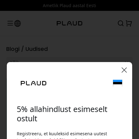
Ametlik Plaud aastal Eesti
Blogi / Uudised
🎉 Sinu sooduskood:
Uudised
5% allahindlust esimeselt
ostult
Kasuta seda koodi kassas, et saada 5%
Registreeru, et kuuleksid esimesena uutest
allahindlust.