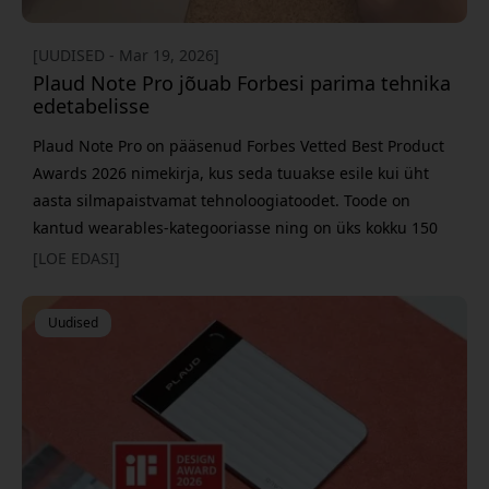
[UUDISED - Mar 19, 2026]
Plaud Note Pro jõuab Forbesi parima tehnika
edetabelisse
Plaud Note Pro on pääsenud Forbes Vetted Best Product
Awards 2026 nimekirja, kus seda tuuakse esile kui üht
aasta silmapaistvamat tehnoloogiatoodet. Toode on
kantud wearables-kategooriasse ning on üks kokku 150
selle aasta valikusse kuuluvast tootest. Nimekirja koostab
[LOE EDASI]
Forbes ning selles tõstetakse esile innovatsiooni, jõudlust
ja kasutuskogemust mitmes kategoorias. Nimekirja
Uudised
pääsemine tähendab tunnustust toodetele, mis oma
segmendis silma pais