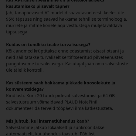
kasutamiseks piisavalt täpne?
Jah, tänapäevased AI-mudelid saavutavad eesti keeles üle
95% täpsuse ning saavad hakkama tehnilise terminoloogia,
murrete ja mitme kõnelejaga vestlustega muljetavaldava
täpsusega.
Kuidas on tundliku teabe turvalisusega?
Kõik andmed krüptitakse enne edastamist otsast otsani ja
neid säilitatakse turvaliselt sertifitseeritud pilveteenustes
pangataseme turvalisusega. Kasutajal jääb oma salvestuste
üle täielik kontroll.
Kas süsteem saab hakkama pikkade koosolekute ja
konverentsidega?
Kindlasti. Kuni 20 tundi pidevat salvestamist ja 64 GB
salvestusruum võimaldavad PLAUD NotePinil
dokumenteerida terveid tööpäevi ilma katkestusteta.
Mis juhtub, kui internetiühendus kaob?
Salvestamine jätkub lokaalselt ja sünkroonitakse
automaatselt, kui ühendus taastub. Põhilist