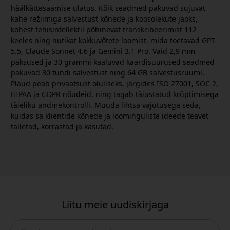
häälkättesaamise ulatus. Kõik seadmed pakuvad sujuvat
kahe režiimiga salvestust kõnede ja koosolekute jaoks,
kohest tehisintellektil põhinevat transkribeerimist 112
keeles ning nutikat kokkuvõtete loomist, mida toetavad GPT-
5.5, Claude Sonnet 4.6 ja Gemini 3.1 Pro. Vaid 2,9 mm
paksused ja 30 grammi kaaluvad kaardisuurused seadmed
pakuvad 30 tundi salvestust ning 64 GB salvestusruumi.
Plaud peab privaatsust oluliseks, järgides ISO 27001, SOC 2,
HIPAA ja GDPR nõudeid, ning tagab täiustatud krüptimisega
täieliku andmekontrolli. Muuda lihtsa vajutusega seda,
kuidas sa klientide kõnede ja loominguliste ideede teavet
talletad, korrastad ja kasutad.
Liitu meie uudiskirjaga