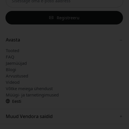
Registreeru
Avasta
Tooted
FAQ
Jaemüüjad
Blogi
Arvustused
Videod
Võtke meiega ühendust
Müügi- ja tarnetingimused
Eesti
Muud Vendora saidid
www.herqs.se