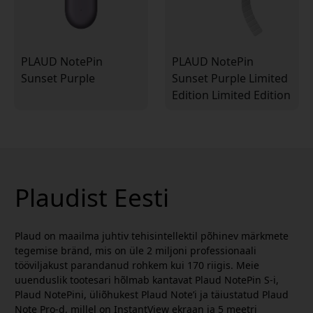
PLAUD NotePin
PLAUD NotePin
Sunset Purple
Sunset Purple Limited
Edition Limited Edition
Plaudist Eesti
Plaud on maailma juhtiv tehisintellektil põhinev märkmete
tegemise bränd, mis on üle 2 miljoni professionaali
tööviljakust parandanud rohkem kui 170 riigis. Meie
uuenduslik tootesari hõlmab kantavat Plaud NotePin S-i,
Plaud NotePini, üliõhukest Plaud Note’i ja täiustatud Plaud
Note Pro-d, millel on InstantView ekraan ja 5 meetri