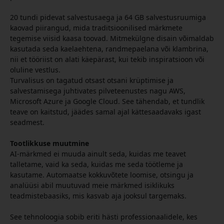
20 tundi pidevat salvestusaega ja 64 GB salvestusruumiga
kaovad piirangud, mida traditsioonilised märkmete
tegemise viisid kaasa toovad. Mitmekülgne disain võimaldab
kasutada seda kaelaehtena, randmepaelana või klambrina,
nii et tööriist on alati käepärast, kui tekib inspiratsioon või
oluline vestlus.
Turvalisus on tagatud otsast otsani krüptimise ja
salvestamisega juhtivates pilveteenustes nagu AWS,
Microsoft Azure ja Google Cloud. See tähendab, et tundlik
teave on kaitstud, jäädes samal ajal kättesaadavaks igast
seadmest.
Tootlikkuse muutmine
AI-märkmed ei muuda ainult seda, kuidas me teavet
talletame, vaid ka seda, kuidas me seda töötleme ja
kasutame. Automaatse kokkuvõtete loomise, otsingu ja
analüüsi abil muutuvad meie märkmed isiklikuks
teadmistebaasiks, mis kasvab aja jooksul targemaks.
See tehnoloogia sobib eriti hästi professionaalidele, kes