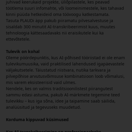
juhivad keerukaid projekte, üliõpilastele, kes peavad
töötlema suuri infomahte, või loomeinimestele, kes tahavad
kinni püüda hetkeideid oma töövoogu katkestamata.
Tasuta PLAUDi äpp pakub piiramatu pilvesalvestuse ja
sisaldab 300 minutit AI-transkribeerimist kuus, muutes
tehnoloogia kättesaadavaks nii eraisikutele kui ka
ettevõtetele.
Tulevik on kohal
Oleme pöördepunktis, kus AI-põhised tööriistad ei ole enam
tulevikumuusika, vaid praktilised lahendused igapäevastele
väljakutsetele. Täiustatud riistvara, nutika tarkvara ja
pilvepõhise arvutusvõimsuse kombinatsioon loob võimalusi,
mis varem eksisteerisid vaid ulmes.
Nendele, kes on valmis traditsioonilistest piirangutest
sammu edasi astuma, pakub AI-märkmete tegemine teed
tulevikku – kus iga sõna, idee ja taipamine saab säilida,
analüüsitud ja tegevuseks muudetud.
Korduma kippuvad küsimused
Kas AI-transkribeerimine on professionaalseks