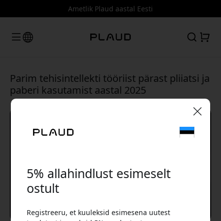
Ametlik Plaud aastal Eesti
Parim tehisintellekti tööriist pärast pliiatsi ja
paberi kasutamist aastal 2025
🎉 Sinu sooduskood:
5% allahindlust esimeselt
ostult
Kasuta seda koodi kassas, et saada 5%
Registreeru, et kuuleksid esimesena uutest
allahindlust.