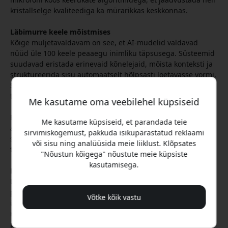
kristallselge kvaliteediga ka mürarikkas keskkonnas.
Läbimurre keele mõistmises
Kõige muljetavaldavam on see, et AI-mudelid valdavad
nüüd üle 100 keele peaaegu inimliku täpsusega. Süsteemid
suudavad eristada erinevaid kõnelejaid, mõista konteksti ja
struktureerida sisu automaatselt hõlpsasti loetavasse vormi.
See tehnoloogia muudab teabe otsitavaks ja võimaldab
täiustatud analüüsi meie vestluste ja mõtete mustrite kohta.
Me kasutame oma veebilehel küpsiseid
Eesti kasutajate jaoks tähendab see, et keerulisi arutelusid
Me kasutame küpsiseid, et parandada teie
alates äristrateegiatest kuni tehniliste spetsifikatsioonideni
sirvimiskogemust, pakkuda isikupärastatud reklaami
saab talletada nii, et olulised üksikasjad ei lähe kõne ja
või sisu ning analüüsida meie liiklust. Klõpsates
teksti vahel kaduma.
"Nõustun kõigega" nõustute meie küpsiste
kasutamisega.
PLAUD NotePin: tuleviku märkmetööriist
Üks selle arengu näide on PLAUD NotePin, ülikerge AI-
põhine häälsalvesti, mis kaalub vaid 25 grammi. Seade
Võtke kõik vastu
ühendab kaks MEMS-mikrofoni uusimate AI-mudelitega
nagu GPT-4o ja Claude 3.5 Sonnet, et pakkuda
professionaalset transkribeerimist 112+ keeles.