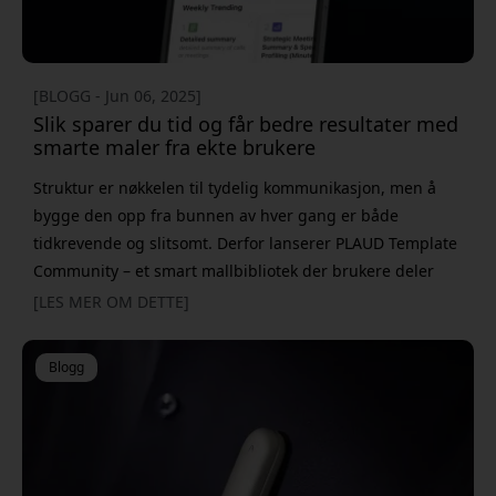
[BLOGG - Jun 06, 2025]
Slik sparer du tid og får bedre resultater med
smarte maler fra ekte brukere
Struktur er nøkkelen til tydelig kommunikasjon, men å
bygge den opp fra bunnen av hver gang er både
tidkrevende og slitsomt. Derfor lanserer PLAUD Template
Community – et smart mallbibliotek der brukere deler
sine egne, velprøvde formater for alt fra kundemøter og
[LES MER OM DETTE]
intervjuer til rapporter og salgssamtaler. Resultatet? Du
slipper å starte fra null og får i stedet en mal som
Blogg
allerede er tilpasset akkurat din situasjon. Det som gjør
Templat