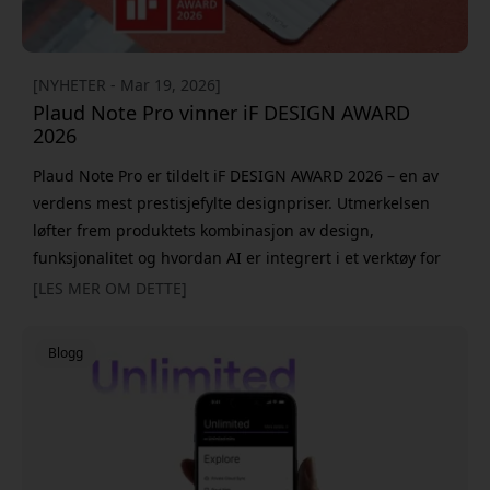
[NYHETER - Mar 19, 2026]
Plaud Note Pro vinner iF DESIGN AWARD
2026
Plaud Note Pro er tildelt iF DESIGN AWARD 2026 – en av
verdens mest prestisjefylte designpriser. Utmerkelsen
løfter frem produktets kombinasjon av design,
funksjonalitet og hvordan AI er integrert i et verktøy for
profesjonell dokumentasjon. Det er andre gang PLAUD
[LES MER OM DETTE]
blir anerkjent av iF Design Foundation. Også den
tidligere modellen Plaud Note har blitt belønnet, noe
Blogg
som ytterligere styrker selskapets posisjon innen AI-
baserte produktivitetsverktøy. iF D