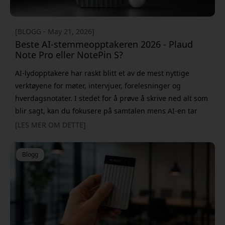
[BLOGG - May 21, 2026]
Beste AI-stemmeopptakeren 2026 - Plaud
Note Pro eller NotePin S?
AI-lydopptakere har raskt blitt et av de mest nyttige
verktøyene for møter, intervjuer, forelesninger og
hverdagsnotater. I stedet for å prøve å skrive ned alt som
blir sagt, kan du fokusere på samtalen mens AI-en tar
seg av transkribering og sammendrag for deg. To av de
[LES MER OM DETTE]
mest interessante modellene akkurat nå er Plaud Note
Pro og Plaud NotePin S. Begge tilbyr AI-transkribering,
Blogg
smarte sammendrag og støtte for over 112 språk - men
de er l