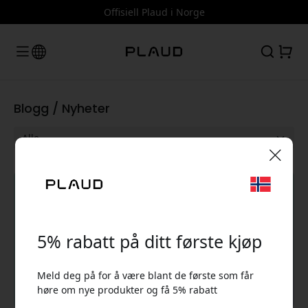
Offisiell Plaud i Norge
Blogg / Nyheter
🎉 Din rabattkode:
Nyheter
5% rabatt på ditt første kjøp
Meld deg på for å være blant de første som får
høre om nye produkter og få 5% rabatt
Bruk denne koden i kassen for å få 5% rabatt.