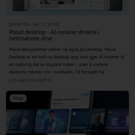
[NYHETER - Jan 12, 2026]
Plaud desktop - AI-notater direkte i
nettmøtene dine
Plaud-økosystemet vokser nå også på Desktop. Plaud
Desktop er en helt ny desktop-app som gjør AI-notater til
en naturlig del av digitale møter - uten å invitere
eksterne roboter inn i samtalen. Til forskjell fra
webbaserte løsninger er Plaud Desktop en frittstående
[LES MER OM DETTE]
app som kjøres direkte på datamaskinen din. Den
oppdager automatisk når møter starter i tjenester som
Blogg
Zoom, Google Meet og Microsoft Teams, og lar d