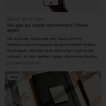
[BLOGG - Apr 01, 2026]
Slik gjør du: tegner abonnement i Plaud-
appen
Når du bruker Plaud Note eller Plaud Note Pro,
håndteres alle AI-funksjoner og abonnementer direkte i
Plaud-appen. Det betyr at du ikke trenger å gå via noe
nettsted – alt skjer sømløst i appen. Abonnement brukes
til funksjoner som utvidet transkribering, flere AI-verktøy
[LES MER OM DETTE]
og avanserte sammendrag. Du velger selv nivå, avhengig
av hvor mye du bruker enheten din. Slik kommer du i
Blogg
gang Å aktivere et abonnement tar bare et minutt: &