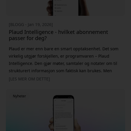
[BLOGG - Jan 19, 2026]
Plaud Intelligence - hvilket abonnement
passer for deg?
Plaud er mer enn bare en smart opptaksenhet. Det som
virkelig utgjør forskjellen, er programvaren – Plaud
Intelligence. Den gjør møter, samtaler og notater om til
strukturert informasjon som faktisk kan brukes. Men
hvilket abonnement bør du velge? Vi går gjennom
[LES MER OM DETTE]
forskjellene mellom Free, Pro og Unlimited. Free – prøv
Plaud i hverdagen Alle Plaud-enheter leveres med et
Nyheter
gratis abonnement som gjør det enkelt å komme i gang.
Du f&ar