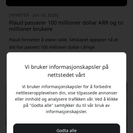
[NYHETER - Jun 18, 2026]
Plaud passerer 100 millioner dollar ARR og to
millioner brukere
Plaud fortsetter å vokse raskt. Selskapet opplyser nå at
det har passert 100 millioner dollar i årlige
tilbakevendende inntekter (ARR), bare to år etter
oppstarten. Ifølge Plaud gjør utviklingen selskapet til et
Vi bruker informasjonskapsler på
av verdens raskest voksende AI-selskaper. Samtidig
[LES MER OM DETTE]
nettstedet vårt
skiller selskapet seg ut ved å kombinere egen maskinvare
med AI-tjenester, i et marked der mange aktører først og
Vi bruker informasjonskapsler for å forbedre
Blogg
fremst fokuserer på programvare. Siden oppstarten
nettleseropplevelsen din, vise tilpassede annonser
eller innhold og analysere trafikken vår. Ved å klikke
på "Godta alle" samtykker du til vår bruk av
informasjonskapsler.
Godta alle