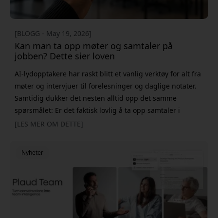
[BLOGG - May 19, 2026]
Kan man ta opp møter og samtaler på
jobben? Dette sier loven
AI-lydopptakere har raskt blitt et vanlig verktøy for alt fra
møter og intervjuer til forelesninger og daglige notater.
Samtidig dukker det nesten alltid opp det samme
spørsmålet: Er det faktisk lovlig å ta opp samtaler i
Sverige? Det korte svaret er ja - i mange tilfeller. Men det
[LES MER OM DETTE]
finnes også viktige grenser å kjenne til, særlig på
arbeidsplasser og når opptak inneholder
Nyheter
personopplysninger. Her går vi gjennom hva som faktisk