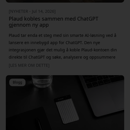
[NYHETER - Jul 14, 2026]
Plaud kobles sammen med ChatGPT
gjennom ny app
Plaud tar enda et steg med sin smarte AI-løsning ved å
lansere en innebygd app for ChatGPT. Den nye
integrasjonen gjør det mulig å koble Plaud-kontoen din
direkte til ChatGPT og søke, analysere og oppsummere
møter med naturlig språk – uten å måtte bytte mellom
[LES MER OM DETTE]
ulike apper. Med den nye løsningen blir ChatGPT en enda
mer kraftfull assistent for alle som bruker PLAUD Note,
Blogg
PLAUD NotePin eller andre Plaud-enheter til å t