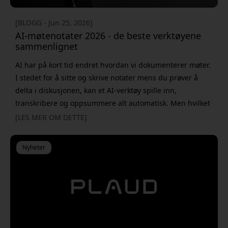
[BLOGG - Jun 25, 2026]
AI-møtenotater 2026 - de beste verktøyene
sammenlignet
AI har på kort tid endret hvordan vi dokumenterer møter.
I stedet for å sitte og skrive notater mens du prøver å
delta i diskusjonen, kan et AI-verktøy spille inn,
transkribere og oppsummere alt automatisk. Men hvilket
alternativ passer egentlig best? Utvalget har vokst raskt,
[LES MER OM DETTE]
og i dag finnes det både rene AI-apper og fysiske AI-
opptakere som fungerer nesten overalt. Det gjør valget
Nyheter
litt vanskeligere enn det først kan virke. Skal du v