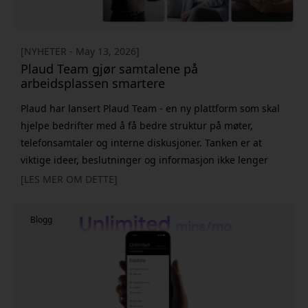
[NYHETER - May 13, 2026]
Plaud Team gjør samtalene på
arbeidsplassen smartere
Plaud har lansert Plaud Team - en ny plattform som skal
hjelpe bedrifter med å få bedre struktur på møter,
telefonsamtaler og interne diskusjoner. Tanken er at
viktige ideer, beslutninger og informasjon ikke lenger
skal forsvinne blant notater, chatter og ulike apper. Bak
[LES MER OM DETTE]
Plaud Team ligger egentlig en ganske enkel idé. Veldig
mye viktig informasjon blir ofte igjen i rommet etter et
Blogg
møte eller forsvinner i en blanding av notater og
arbeidsverktøy. Me