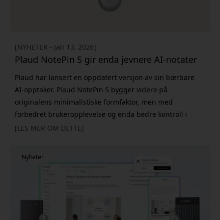
[NYHETER - Jan 13, 2026]
Plaud NotePin S gir enda jevnere AI-notater
Plaud har lansert en oppdatert versjon av sin bærbare
AI-opptaker. Plaud NotePin S bygger videre på
originalens minimalistiske formfaktor, men med
forbedret brukeropplevelse og enda bedre kontroll i
hverdagen. NotePin S er fortsatt like diskret og fleksibel å
[LES MER OM DETTE]
bære - som armbånd, halskjede, pin eller clip - men har
nå fått bedre ytelse og et enda mer gjennomtenkt
Nyheter
design. Den er alltid klar når møtet, samtalen eller ideen
dukker opp. Den sto