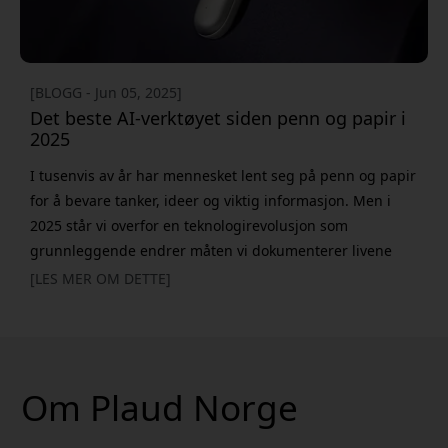
[BLOGG - Jun 05, 2025]
Det beste AI-verktøyet siden penn og papir i
2025
I tusenvis av år har mennesket lent seg på penn og papir
for å bevare tanker, ideer og viktig informasjon. Men i
2025 står vi overfor en teknologirevolusjon som
grunnleggende endrer måten vi dokumenterer livene
våre på. AI-drevne opptaksenheter representerer det
[LES MER OM DETTE]
viktigste fremskrittet innen informasjonsbehandling
siden skriftens oppkomst. Hvorfor AI-notater overgår
tradisjonelle metoder Selv om penn og papir fortsatt har
sine fordeler – s
Om Plaud Norge