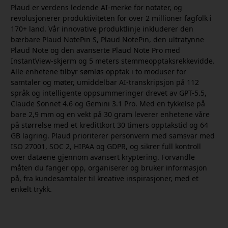
Plaud er verdens ledende AI-merke for notater, og
revolusjonerer produktiviteten for over 2 millioner fagfolk i
170+ land. Vår innovative produktlinje inkluderer den
bærbare Plaud NotePin S, Plaud NotePin, den ultratynne
Plaud Note og den avanserte Plaud Note Pro med
InstantView-skjerm og 5 meters stemmeopptaksrekkevidde.
Alle enhetene tilbyr sømløs opptak i to moduser for
samtaler og møter, umiddelbar AI-transkripsjon på 112
språk og intelligente oppsummeringer drevet av GPT-5.5,
Claude Sonnet 4.6 og Gemini 3.1 Pro. Med en tykkelse på
bare 2,9 mm og en vekt på 30 gram leverer enhetene våre
på størrelse med et kredittkort 30 timers opptakstid og 64
GB lagring. Plaud prioriterer personvern med samsvar med
ISO 27001, SOC 2, HIPAA og GDPR, og sikrer full kontroll
over dataene gjennom avansert kryptering. Forvandle
måten du fanger opp, organiserer og bruker informasjon
på, fra kundesamtaler til kreative inspirasjoner, med et
enkelt trykk.