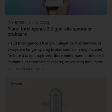
[NYHETER - Jan 13, 2026]
Plaud Intelligence 3.0 gjør alle samtaler
brukbare
Plaud Intelligence 3.0 er grunnlaget for hvordan Plauds
økosystem fanger opp og bruker samtaler i dag. I stedet
for bare å ta opp og transkribere møter handler det om å
omdanne det som sies til konkret, anvendelig intelligens
– i riktig kontekst og til riktig tid. Mye av det viktigste
[LES MER OM DETTE]
arbeidet skjer i samtaler: beslutninger tas, ideer fødes og
retning settes. Samtidig er disse øyeblikkene ofte
Nyheter
vanskelige å bevare og følge opp. Plaud Int