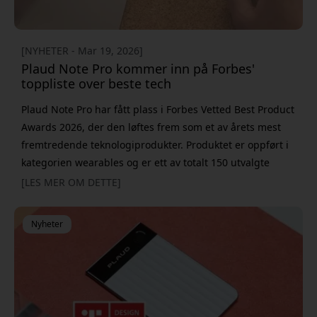
[NYHETER - Mar 19, 2026]
Plaud Note Pro kommer inn på Forbes'
toppliste over beste tech
Plaud Note Pro har fått plass i Forbes Vetted Best Product
Awards 2026, der den løftes frem som et av årets mest
fremtredende teknologiprodukter. Produktet er oppført i
kategorien wearables og er ett av totalt 150 utvalgte
produkter i årets oversikt. Listen utarbeides av Forbes og
[LES MER OM DETTE]
fremhever innovasjon, ytelse og brukeropplevelse på
tvers av flere kategorier. Å bli inkludert er en
Nyheter
anerkjennelse av produkter som skiller seg ut i sine
respektive segmen