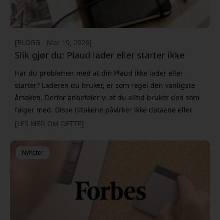
[BLOGG - Mar 19, 2026]
Slik gjør du: Plaud lader eller starter ikke
Har du problemer med at din Plaud ikke lader eller
starter? Laderen du bruker, er som regel den vanligste
årsaken. Derfor anbefaler vi at du alltid bruker den som
følger med. Disse tiltakene påvirker ikke dataene eller
innstillingene dine. All informasjon er knyttet til kontoen
[LES MER OM DETTE]
din, så du trenger aldri å bekymre deg for å miste data,
selv om du tilbakestiller enheten. 1. Kontroller laderen
Nyheter
(viktig) Sørg for at du bruker original-laderen som fulg