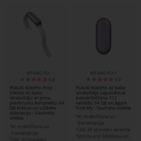
NP-64G-PU
NP-64G-PU-1
4.8
5.0
PLAUD NotePin First
PLAUD NotePin AI balss
Edition AI balss
ierakstītājs sapulcēm ar
ierakstītājs ar pilnu
transkribēšanu 112
piederumu komplektu, 64
valodās, 64 GB un Apple
GB krātuvi un uzlādes
Find My - Saulrieta violeta
dokstaciju - Saulrieta
AI ierakstīšana un
violeta
transkripcija
AI ierakstīšana un
Līdz 20 stundām ieraksta
transkripcija
End-to-end šifrēšana un
Līdz 20 stundām