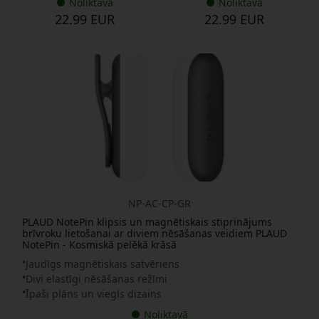
Noliktavā
Noliktavā
22.99 EUR
22.99 EUR
NP-AC-CP-GR
PLAUD NotePin klipsis un magnētiskais stiprinājums
brīvroku lietošanai ar diviem nēsāšanas veidiem PLAUD
NotePin - Kosmiskā pelēkā krāsā
Jaudīgs magnētiskais satvēriens
Divi elastīgi nēsāšanas režīmi
Īpaši plāns un viegls dizains
Noliktavā