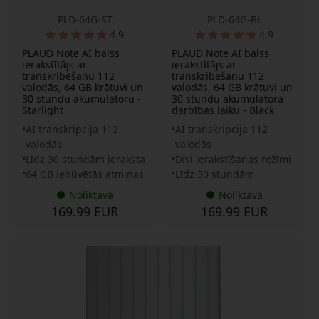
PLD-64G-ST
PLD-64G-BL
4.9
4.9
PLAUD Note AI balss
PLAUD Note AI balss
ierakstītājs ar
ierakstītājs ar
transkribēšanu 112
transkribēšanu 112
valodās, 64 GB krātuvi un
valodās, 64 GB krātuvi un
30 stundu akumulatoru -
30 stundu akumulatora
Starlight
darbības laiku - Black
AI transkripcija 112
AI transkripcija 112
valodās
valodās
Līdz 30 stundām ieraksta
Divi ierakstīšanas režīmi
64 GB iebūvētās atmiņas
Līdz 30 stundām
Noliktavā
Noliktavā
169.99 EUR
169.99 EUR