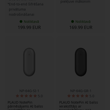
piekļuve mākonim
End-to-end šifrēšana
privātuma
nodrošināšanai
Noliktavā
Noliktavā
199.99 EUR
169.99 EUR
NP-64G-SI-1
NP-64G-GR-1
5.0
5.0
PLAUD NotePin
PLAUD NotePin AI balss
pārnēsājams AI balss
ierakstītājs ar