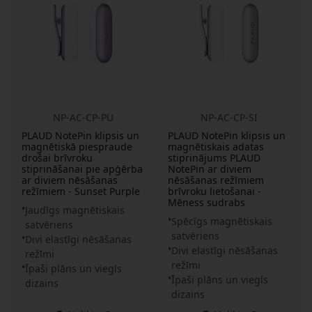
NP-AC-CP-PU
NP-AC-CP-SI
PLAUD NotePin klipsis un
PLAUD NotePin klipsis un
magnētiskā piespraude
magnētiskais adatas
drošai brīvroku
stiprinājums PLAUD
stiprināšanai pie apģērba
NotePin ar diviem
ar diviem nēsāšanas
nēsāšanas režīmiem
režīmiem - Sunset Purple
brīvroku lietošanai -
Mēness sudrabs
Jaudīgs magnētiskais
Spēcīgs magnētiskais
satvēriens
satvēriens
Divi elastīgi nēsāšanas
Divi elastīgi nēsāšanas
režīmi
režīmi
Īpaši plāns un viegls
Īpaši plāns un viegls
dizains
dizains