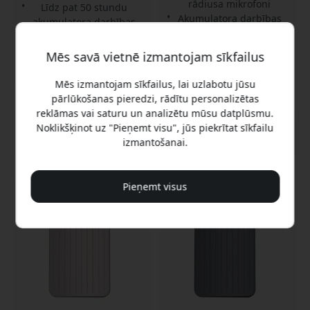
rādiusa mikrofoni
Līdz pat 50 stundu
Akumulatora darbības
akumulatora darbības
laiks līdz 50 stundām
laikam
Mēs savā vietnē izmantojam sīkfailus
Noliktavā
Noliktavā
189.99 EUR
189.99 EUR
Mēs izmantojam sīkfailus, lai uzlabotu jūsu
pārlūkošanas pieredzi, rādītu personalizētas
reklāmas vai saturu un analizētu mūsu datplūsmu.
Noklikšķinot uz "Pieņemt visu", jūs piekrītat sīkfailu
izmantošanai.
Pieņemt visus