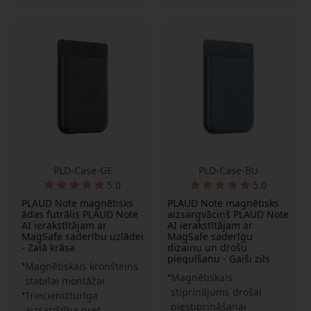
PLD-Case-GE
PLD-Case-BU
5.0
5.0
PLAUD Note magnētisks
PLAUD Note magnētisks
ādas futrālis PLAUD Note
aizsargvāciņš PLAUD Note
AI ierakstītājam ar
AI ierakstītājam ar
MagSafe saderību uzlādei
MagSafe saderīgu
- Zaļā krāsa
dizainu un drošu
piegulšanu - Gaiši zils
Magnētiskais kronšteins
Magnētiskais
stabilai montāžai
stiprinājums drošai
Triecienizturīga
piestiprināšanai
aizsardzība pret