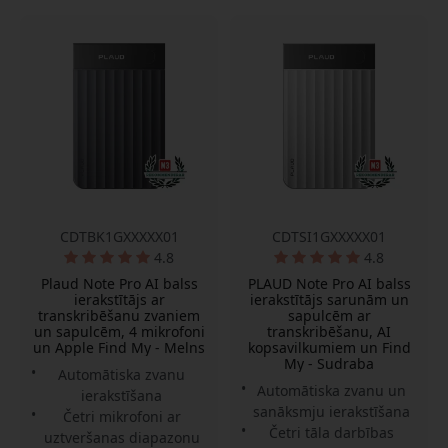
CDTBK1GXXXXX01
CDTSI1GXXXXX01
4.8
4.8
Plaud Note Pro AI balss
PLAUD Note Pro AI balss
ierakstītājs ar
ierakstītājs sarunām un
transkribēšanu zvaniem
sapulcēm ar
un sapulcēm, 4 mikrofoni
transkribēšanu, AI
un Apple Find My - Melns
kopsavilkumiem un Find
My - Sudraba
Automātiska zvanu
Automātiska zvanu un
ierakstīšana
sanāksmju ierakstīšana
Četri mikrofoni ar
Četri tāla darbības
uztveršanas diapazonu