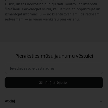
GDPR, un tas nodrošina pilnīgu datu kontroli ar uzlabotu
šifrēšanu. Pārveidojiet veidu, kā jūs fiksējat, organizējat un
izmantojat informāciju — no klientu zvaniem līdz radošām
iedvesmām — ar vienu vienkāršu pieskārienu.
Pieraksties mūsu jaunumu vēstulei
Reģistrējieties
Atklāj