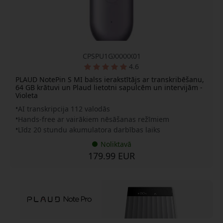
CPSPU1GXXXXX01
4.6
PLAUD NotePin S MI balss ierakstītājs ar transkribēšanu,
64 GB krātuvi un Plaud lietotni sapulcēm un intervijām -
Violeta
AI transkripcija 112 valodās
Hands-free ar vairākiem nēsāšanas režīmiem
Līdz 20 stundu akumulatora darbības laiks
Noliktavā
179.99 EUR