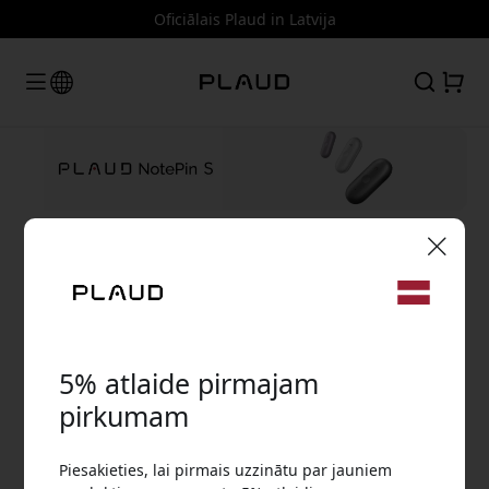
Oficiālais Plaud in Latvija
🎉 Jūsu atlaižu kods:
5% atlaide pirmajam
pirkumam
Izmantojiet šo kodu, veicot pasūtījumu, lai
Piesakieties, lai pirmais uzzinātu par jauniem
CPSBK1GXXXXX01
CPSSI1GXXXXX01
saņemtu 5% atlaidi.