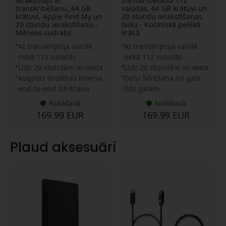
ierakstītājs ar
transkribēšanu 112
transkribēšanu, 64 GB
valodās, 64 GB krātuvi un
krātuvi, Apple Find My un
20 stundu ierakstīšanas
20 stundu ierakstīšanu -
laiku - Kosmiskā pelēkā
Mēness sudrabs
krāsā
AI transkripcija vairāk
AI transkripcija vairāk
nekā 112 valodās
nekā 112 valodās
Līdz 20 stundām ieraksta
Līdz 20 stundām ieraksta
Augstas drošības līmeņa
Datu šifrēšana no gala
end-to-end šifrēšana
līdz galam
Noliktavā
Noliktavā
169.99 EUR
169.99 EUR
Plaud aksesuāri