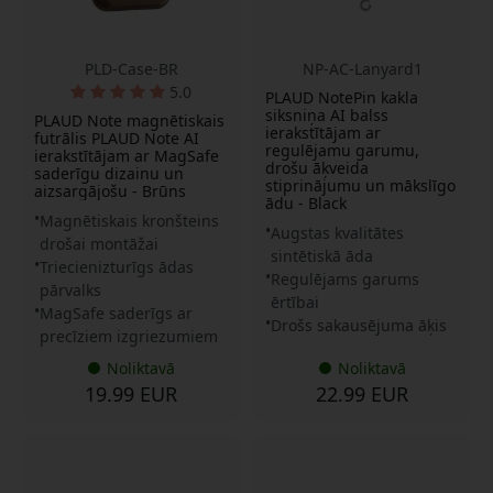
PLD-Case-BR
NP-AC-Lanyard1
5.0
PLAUD NotePin kakla
siksniņa AI balss
PLAUD Note magnētiskais
ierakstītājam ar
futrālis PLAUD Note AI
regulējamu garumu,
ierakstītājam ar MagSafe
drošu āķveida
saderīgu dizainu un
stiprinājumu un mākslīgo
aizsargājošu - Brūns
ādu - Black
Magnētiskais kronšteins
Augstas kvalitātes
drošai montāžai
sintētiskā āda
Triecienizturīgs ādas
Regulējams garums
pārvalks
ērtībai
MagSafe saderīgs ar
Drošs sakausējuma āķis
precīziem izgriezumiem
Noliktavā
Noliktavā
19.99 EUR
22.99 EUR