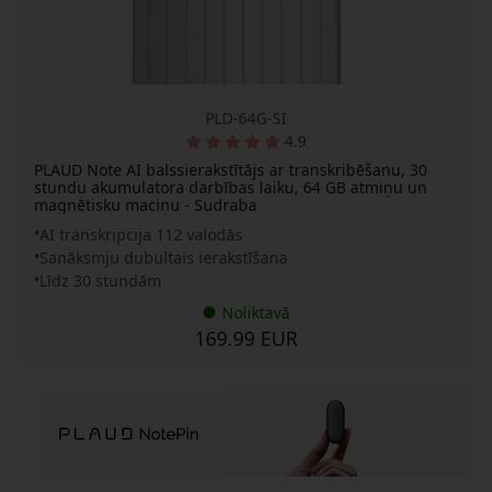
PLD-64G-SI
4.9
PLAUD Note AI balssierakstītājs ar transkribēšanu, 30
stundu akumulatora darbības laiku, 64 GB atmiņu un
magnētisku maciņu - Sudraba
AI transkripcija 112 valodās
Sanāksmju dubultais ierakstīšana
Līdz 30 stundām
Noliktavā
169.99 EUR