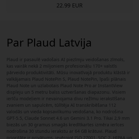
22.99 EUR
Par Plaud Latvija
Plaud ir pasaulē vadošais AI piezīmju veidošanas zīmols,
kas vairāk nekā 2 miljoniem profesionāļu 170+ valstīs
pārveido produktivitāti. Mūsu inovatīvajā produktu klāstā ir
valkājamais Plaud NotePin S, Plaud NotePin, īpaši plānais
Plaud Note un uzlabotais Plaud Note Pro ar InstantView
displeju un 5 metru balss uztveršanas diapazonu. Visiem
ierīču modeļiem ir nevainojama divu režīmu ierakstīšana
zvaniem un sapulcēm, tūlītēja AI transkribēšana 112
valodās un vieda kopsavilkumu veidošana, ko nodrošina
GPT-5.5, Claude Sonnet 4.6 un Gemini 3.1 Pro. Tikai 2,9 mm
biezās un 30 gramus smagās kredītkartes izmēra ierīces
nodrošina 30 stundu ierakstu ar 64 GB krātuvi. Plaud
prioritāte ir privātums, ievērojot ISO 27001, SOC 2, HIPAA un