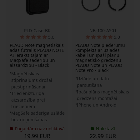
PLD-Case-BK
NB-100-AS01
5.0
5.0
PLAUD Note magnētiskais
PLAUD Note piederumu
ādas futrālis PLAUD NOTE
komplekts ar uzlādes
AI ierakstītājam ar
kabeli un īpaši plānu
MagSafe saderību un
magnētisko gredzenu
aizsardzību - Black
PLAUD Note un PLAUD
Note Pro - Black
Magnētiskais
Uzlāde un datu
stiprinājums drošai
pārsūtīšana
piestiprināšanai
Īpaši plāns magnētiskais
Triecienizturīga
gredzens montāžai
aizsardzība pret
IPhone un Android
triecieniem
MagSafe saderīga uzlāde
bez noņemšanas
Pagaidām nav noliktavā
Noliktavā
19.99 EUR
22.99 EUR