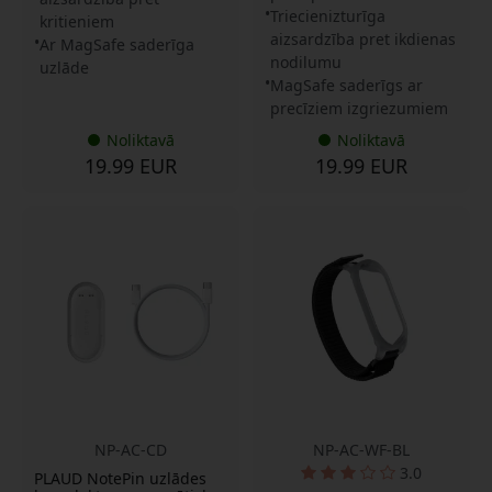
Triecienizturīga
kritieniem
aizsardzība pret ikdienas
Ar MagSafe saderīga
nodilumu
uzlāde
MagSafe saderīgs ar
precīziem izgriezumiem
Noliktavā
Noliktavā
19.99 EUR
19.99 EUR
NP-AC-CD
NP-AC-WF-BL
3.0
PLAUD NotePin uzlādes