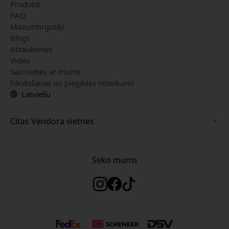
Produkti
FAQ
Mazumtirgotāji
Blogs
Atsauksmes
Video
Sazinieties ar mums
Pārdošanas un piegādes noteikumi
Latviešu
Citas Vendora vietnes
www.herqs.se
www.paperlike.se
Seko mums
www.alogic.se
www.satechi.se
www.pipetto.se
www.mujjo.se
www.nordicsmartlight.se