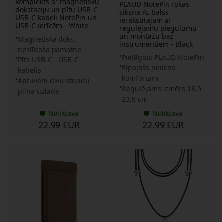
komplekts ar magnētisku
PLAUD NotePin rokas
dokstaciju un pītu USB-C–
siksna AI balss
USB-C kabeli NotePin un
ierakstītājam ar
USB-C ierīcēm - White
regulējamu piegulumu
un montāžu bez
Magnētiskā doks,
instrumentiem - Black
neslīdoša pamatne
Pielāgots PLAUD NotePin
Pīts USB-C - USB-C
Elpojošs neilons
kabelis
komfortam
Aptuveni divu stundu
Regulējams izmērs 18,5-
pilna uzlāde
23,6 cm
Noliktavā
Noliktavā
22.99 EUR
22.99 EUR