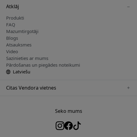
Atklāj
Produkti
FAQ
Mazumtirgotāji
Blogs
Atsauksmes
Video
Sazinieties ar mums
Pārdošanas un piegādes noteikumi
Latviešu
Citas Vendora vietnes
www.herqs.se
www.paperlike.se
Seko mums
www.alogic.se
www.satechi.se
www.pipetto.se
www.mujjo.se