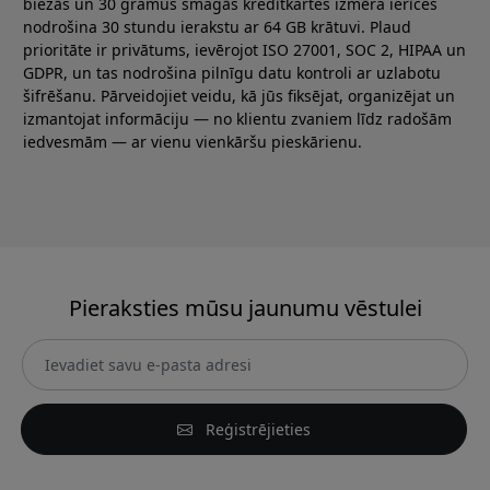
biezās un 30 gramus smagās kredītkartes izmēra ierīces
nodrošina 30 stundu ierakstu ar 64 GB krātuvi. Plaud
prioritāte ir privātums, ievērojot ISO 27001, SOC 2, HIPAA un
GDPR, un tas nodrošina pilnīgu datu kontroli ar uzlabotu
šifrēšanu. Pārveidojiet veidu, kā jūs fiksējat, organizējat un
izmantojat informāciju — no klientu zvaniem līdz radošām
iedvesmām — ar vienu vienkāršu pieskārienu.
Pieraksties mūsu jaunumu vēstulei
Reģistrējieties