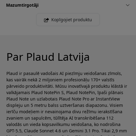
Mazumtirgotāji
Kopīgojiet produktu
Par Plaud Latvija
Plaud ir pasaulē vadošais AI piezīmju veidošanas zīmols,
kas vairāk nekā 2 miljoniem profesionāļu 170+ valstīs
pārveido produktivitāti. Mūsu inovatīvajā produktu klāstā ir
valkājamais Plaud NotePin S, Plaud NotePin, īpaši plānais
Plaud Note un uzlabotais Plaud Note Pro ar InstantView
displeju un 5 metru balss uztveršanas diapazonu. Visiem
ierīču modeļiem ir nevainojama divu režīmu ierakstīšana
zvaniem un sapulcēm, tūlītēja AI transkribēšana 112
valodās un vieda kopsavilkumu veidošana, ko nodrošina
GPT-5.5, Claude Sonnet 4.6 un Gemini 3.1 Pro. Tikai 2,9 mm