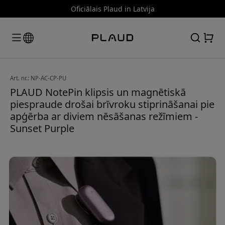
Oficiālais Plaud in Latvija
Art. nr.: NP-AC-CP-PU
PLAUD NotePin klipsis un magnētiskā
piespraude drošai brīvroku stiprināšanai pie
apģērba ar diviem nēsāšanas režīmiem -
Sunset Purple