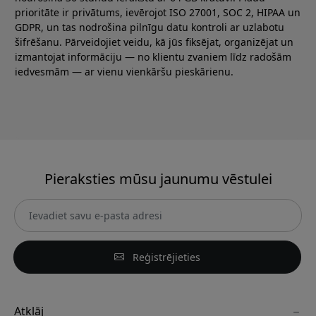
prioritāte ir privātums, ievērojot ISO 27001, SOC 2, HIPAA un
GDPR, un tas nodrošina pilnīgu datu kontroli ar uzlabotu
šifrēšanu. Pārveidojiet veidu, kā jūs fiksējat, organizējat un
izmantojat informāciju — no klientu zvaniem līdz radošām
iedvesmām — ar vienu vienkāršu pieskārienu.
Pieraksties mūsu jaunumu vēstulei
Reģistrējieties
Atklāj