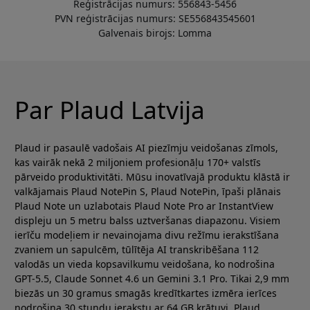
Reģistrācijas numurs: 556843-5456
PVN reģistrācijas numurs: SE556843545601
Galvenais birojs: Lomma
Par Plaud Latvija
Plaud ir pasaulē vadošais AI piezīmju veidošanas zīmols,
kas vairāk nekā 2 miljoniem profesionāļu 170+ valstīs
pārveido produktivitāti. Mūsu inovatīvajā produktu klāstā ir
valkājamais Plaud NotePin S, Plaud NotePin, īpaši plānais
Plaud Note un uzlabotais Plaud Note Pro ar InstantView
displeju un 5 metru balss uztveršanas diapazonu. Visiem
ierīču modeļiem ir nevainojama divu režīmu ierakstīšana
zvaniem un sapulcēm, tūlītēja AI transkribēšana 112
valodās un vieda kopsavilkumu veidošana, ko nodrošina
GPT-5.5, Claude Sonnet 4.6 un Gemini 3.1 Pro. Tikai 2,9 mm
biezās un 30 gramus smagās kredītkartes izmēra ierīces
nodrošina 30 stundu ierakstu ar 64 GB krātuvi. Plaud