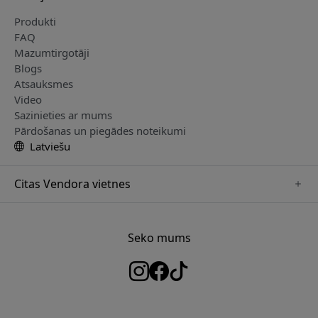
Produkti
FAQ
Mazumtirgotāji
Blogs
Atsauksmes
Video
Sazinieties ar mums
Pārdošanas un piegādes noteikumi
Latviešu
Citas Vendora vietnes
www.herqs.se
www.paperlike.se
Seko mums
www.alogic.se
www.satechi.se
www.pipetto.se
www.mujjo.se
www.nordicsmartlight.se