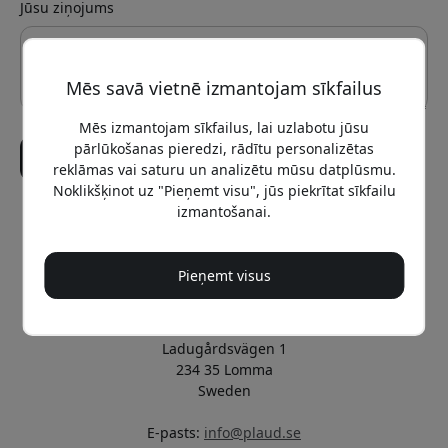
Jūsu ziņojums
Mēs savā vietnē izmantojam sīkfailus
Mēs izmantojam sīkfailus, lai uzlabotu jūsu
pārlūkošanas pieredzi, rādītu personalizētas
Sūtīt
reklāmas vai saturu un analizētu mūsu datplūsmu.
Noklikšķinot uz "Pieņemt visu", jūs piekrītat sīkfailu
izmantošanai.
Oficiālais Plaud Latvija
Pārvalda un uztur Vendora Nordic
Pieņemt visus
Plaud oficiālais izplatītājs
Vendora Nordic
Ladugårdsvägen 1
234 35 Lomma
Sweden
E-pasts:
info@plaud.se