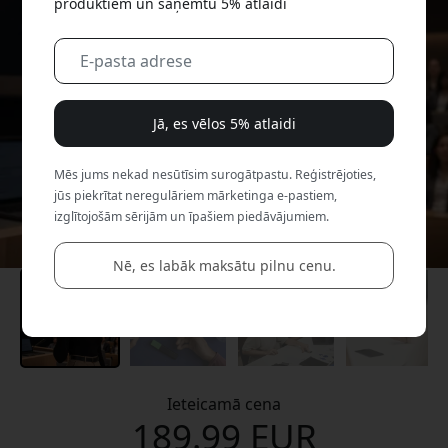
produktiem un saņemtu 5% atlaidi
Jā, es vēlos 5% atlaidi
Mēs jums nekad nesūtīsim surogātpastu. Reģistrējoties,
jūs piekrītat neregulāriem mārketinga e-pastiem,
izglītojošām sērijām un īpašiem piedāvājumiem.
Nē, es labāk maksātu pilnu cenu.
Ieteicamā cena
189.99 EUR