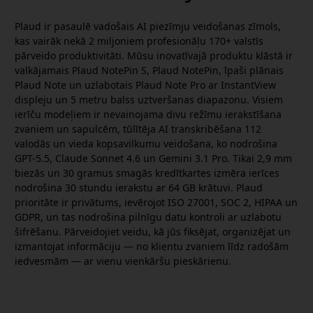
Plaud ir pasaulē vadošais AI piezīmju veidošanas zīmols,
kas vairāk nekā 2 miljoniem profesionāļu 170+ valstīs
pārveido produktivitāti. Mūsu inovatīvajā produktu klāstā ir
valkājamais Plaud NotePin S, Plaud NotePin, īpaši plānais
Plaud Note un uzlabotais Plaud Note Pro ar InstantView
displeju un 5 metru balss uztveršanas diapazonu. Visiem
ierīču modeļiem ir nevainojama divu režīmu ierakstīšana
zvaniem un sapulcēm, tūlītēja AI transkribēšana 112
valodās un vieda kopsavilkumu veidošana, ko nodrošina
GPT-5.5, Claude Sonnet 4.6 un Gemini 3.1 Pro. Tikai 2,9 mm
biezās un 30 gramus smagās kredītkartes izmēra ierīces
nodrošina 30 stundu ierakstu ar 64 GB krātuvi. Plaud
prioritāte ir privātums, ievērojot ISO 27001, SOC 2, HIPAA un
GDPR, un tas nodrošina pilnīgu datu kontroli ar uzlabotu
šifrēšanu. Pārveidojiet veidu, kā jūs fiksējat, organizējat un
izmantojat informāciju — no klientu zvaniem līdz radošām
iedvesmām — ar vienu vienkāršu pieskārienu.