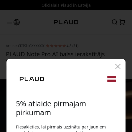
Oficiālais Plaud in Latvija
Art. nr.: CDTSI1GXXXXX01
4.8 (31)
PLAUD Note Pro AI balss ierakstītājs
sarunām un sapulcēm ar transkribēšanu, AI
kopsavilkumiem un Find My - Sudraba
🎉 Jūsu atlaižu kods:
5% atlaide pirmajam
pirkumam
Izmantojiet šo kodu, veicot pasūtījumu, lai
Piesakieties, lai pirmais uzzinātu par jauniem
saņemtu 5% atlaidi.