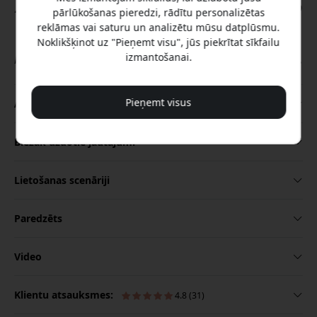
zināšanās ar automātisku pārslēgšanos starp
pārlūkošanas pieredzi, rādītu personalizētas
sarunām un sapulcēm, skaidru skaņas
reklāmas vai saturu un analizētu mūsu datplūsmu.
uztveršanu līdz 5 m un rīcībai gataviem AI
Noklikšķinot uz "Pieņemt visu", jūs piekrītat sīkfailu
kopsavilkumiem ierīcē, kas ietilpst aiz tālruņa.
izmantošanai.
Pieņemt visus
Apraksts
Biežāk uzdotie jautājumi
Lietošanas scenāriji
Paredzēts
Video
Klientu atsauksmes:
4.8 (31)