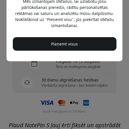
Mēs izmantojam sīkfailus, lai uzlabotu jūsu
pārlūkošanas pieredzi, rādītu personalizētas
Nopirkt tagad
reklāmas vai saturu un analizētu mūsu datplūsmu.
Noklikšķinot uz "Pieņemt visu", jūs piekrītat sīkfailu
izmantošanai.
Ir noliktavā — gatavs sūtīšanai
Piegāde 9.99 EUR uz Latvija
Pieņemt visus
Nav slēptu maksu
Piegāde 10-12 augusts
Ātra un izsekojama piegāde
30 dienu atgriešanas tiesības
Vienkārša atgriešana – bez liekām rūpēm
Droši maksājumi ar šifrēšanu
Plaud NotePin S ļauj ērti fiksēt un apstrādāt