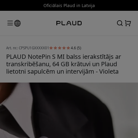
Oficiālais Plaud in Latvija
Art. nr.: CPSPU1GXXXXX01
4.6 (5)
PLAUD NotePin S MI balss ierakstītājs ar
transkribēšanu, 64 GB krātuvi un Plaud
lietotni sapulcēm un intervijām - Violeta