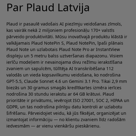
Par Plaud Latvija
Plaud ir pasaulē vadošais AI piezīmju veidošanas zīmols,
kas vairāk nekā 2 miljoniem profesionāļu 170+ valstīs
pārveido produktivitāti. Mūsu inovatīvajā produktu klāstā ir
valkājamais Plaud NotePin S, Plaud NotePin, īpaši plānais
Plaud Note un uzlabotais Plaud Note Pro ar InstantView
displeju un 5 metru balss uztveršanas diapazonu. Visiem
ierīču modeļiem ir nevainojama divu režīmu ierakstīšana
zvaniem un sapulcēm, tūlītēja AI transkribēšana 112
valodās un vieda kopsavilkumu veidošana, ko nodrošina
GPT-5.5, Claude Sonnet 4.6 un Gemini 3.1 Pro. Tikai 2,9 mm
biezās un 30 gramus smagās kredītkartes izmēra ierīces
nodrošina 30 stundu ierakstu ar 64 GB krātuvi. Plaud
prioritāte ir privātums, ievērojot ISO 27001, SOC 2, HIPAA un
GDPR, un tas nodrošina pilnīgu datu kontroli ar uzlabotu
šifrēšanu. Pārveidojiet veidu, kā jūs fiksējat, organizējat un
izmantojat informāciju — no klientu zvaniem līdz radošām
iedvesmām — ar vienu vienkāršu pieskārienu.