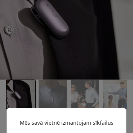
Ieteicamā cena
Mēs savā vietnē izmantojam sīkfailus
179.99 EUR