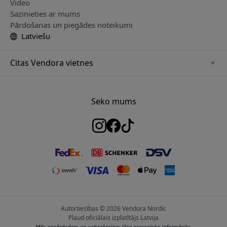
Video
Sazinieties ar mums
Pārdošanas un piegādes noteikumi
Latviešu
Citas Vendora vietnes
www.herqs.se
www.paperlike.se
Seko mums
www.alogic.se
www.satechi.se
www.pipetto.se
www.mujjo.se
www.nordicsmartlight.se
Autortiesības © 2026 Vendora Nordic
Plaud oficiālais izplatītājs Latvija