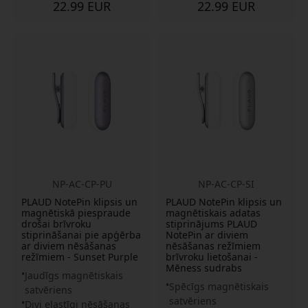
22.99 EUR
22.99 EUR
NP-AC-CP-PU
NP-AC-CP-SI
PLAUD NotePin klipsis un
PLAUD NotePin klipsis un
magnētiskā piespraude
magnētiskais adatas
drošai brīvroku
stiprinājums PLAUD
stiprināšanai pie apģērba
NotePin ar diviem
ar diviem nēsāšanas
nēsāšanas režīmiem
režīmiem - Sunset Purple
brīvroku lietošanai -
Mēness sudrabs
Jaudīgs magnētiskais
Spēcīgs magnētiskais
satvēriens
satvēriens
Divi elastīgi nēsāšanas