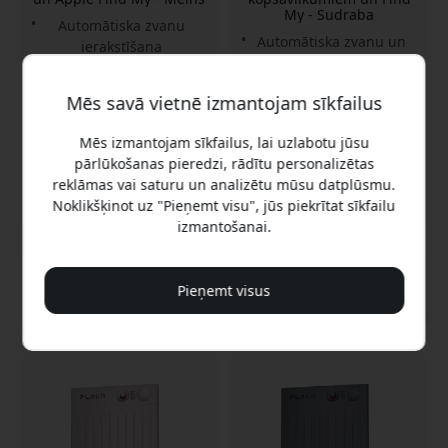
My - Sudraba
Automātiska zvanu
Automātiska zvanu un
ierakstīšana
sanāksmju ierakstīšana
Četri mikrofoni ar
Četri tāla darbības
uztveršanas diapazonu
Mēs savā vietnē izmantojam sīkfailus
rādiusa mikrofoni
Līdz pat 50 stundu
Akumulatora darbības
akumulatora darbības
Mēs izmantojam sīkfailus, lai uzlabotu jūsu
laiks līdz 50 stundām
laikam
pārlūkošanas pieredzi, rādītu personalizētas
Noliktavā
Noliktavā
reklāmas vai saturu un analizētu mūsu datplūsmu.
189.99 EUR
189.99 EUR
Noklikšķinot uz "Pieņemt visu", jūs piekrītat sīkfailu
izmantošanai.
Pieņemt visus