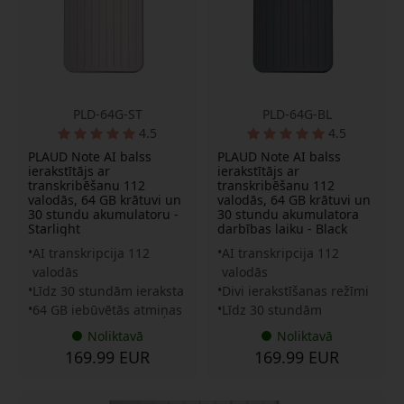
PLD-64G-ST
PLD-64G-BL
4.5
4.5
PLAUD Note AI balss
PLAUD Note AI balss
ierakstītājs ar
ierakstītājs ar
transkribēšanu 112
transkribēšanu 112
valodās, 64 GB krātuvi un
valodās, 64 GB krātuvi un
30 stundu akumulatoru -
30 stundu akumulatora
Starlight
darbības laiku - Black
AI transkripcija 112
AI transkripcija 112
valodās
valodās
Līdz 30 stundām ieraksta
Divi ierakstīšanas režīmi
64 GB iebūvētās atmiņas
Līdz 30 stundām
Noliktavā
Noliktavā
169.99 EUR
169.99 EUR