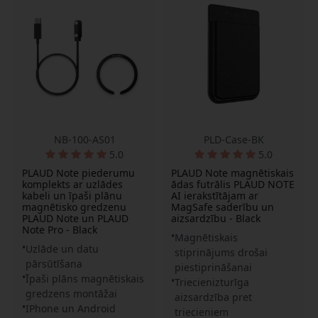
NB-100-AS01
PLD-Case-BK
5.0
5.0
PLAUD Note piederumu
PLAUD Note magnētiskais
komplekts ar uzlādes
ādas futrālis PLAUD NOTE
kabeli un īpaši plānu
AI ierakstītājam ar
magnētisko gredzenu
MagSafe saderību un
PLAUD Note un PLAUD
aizsardzību - Black
Note Pro - Black
Magnētiskais
Uzlāde un datu
stiprinājums drošai
pārsūtīšana
piestiprināšanai
Īpaši plāns magnētiskais
Triecienizturīga
gredzens montāžai
aizsardzība pret
IPhone un Android
triecieniem