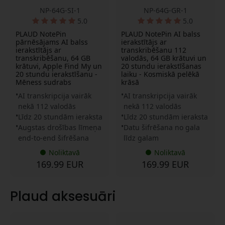
NP-64G-SI-1
NP-64G-GR-1
5.0
5.0
PLAUD NotePin
PLAUD NotePin AI balss
pārnēsājams AI balss
ierakstītājs ar
ierakstītājs ar
transkribēšanu 112
transkribēšanu, 64 GB
valodās, 64 GB krātuvi un
krātuvi, Apple Find My un
20 stundu ierakstīšanas
20 stundu ierakstīšanu -
laiku - Kosmiskā pelēkā
Mēness sudrabs
krāsā
AI transkripcija vairāk
AI transkripcija vairāk
nekā 112 valodās
nekā 112 valodās
Līdz 20 stundām ieraksta
Līdz 20 stundām ieraksta
Augstas drošības līmeņa
Datu šifrēšana no gala
end-to-end šifrēšana
līdz galam
Noliktavā
Noliktavā
169.99 EUR
169.99 EUR
Plaud aksesuāri