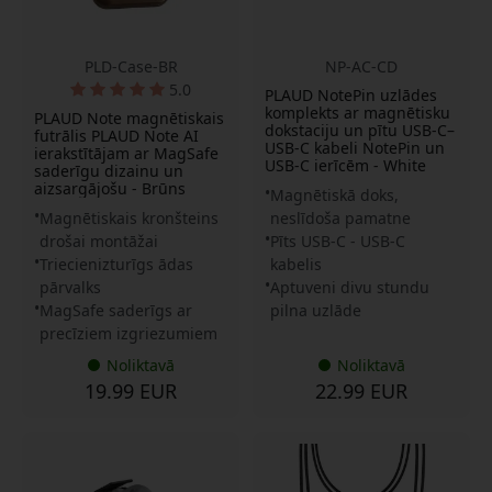
PLD-Case-BR
NP-AC-CD
5.0
PLAUD NotePin uzlādes
komplekts ar magnētisku
PLAUD Note magnētiskais
dokstaciju un pītu USB-C–
futrālis PLAUD Note AI
USB-C kabeli NotePin un
ierakstītājam ar MagSafe
USB-C ierīcēm - White
saderīgu dizainu un
aizsargājošu - Brūns
Magnētiskā doks,
Magnētiskais kronšteins
neslīdoša pamatne
drošai montāžai
Pīts USB-C - USB-C
Triecienizturīgs ādas
kabelis
pārvalks
Aptuveni divu stundu
MagSafe saderīgs ar
pilna uzlāde
precīziem izgriezumiem
Noliktavā
Noliktavā
19.99 EUR
22.99 EUR