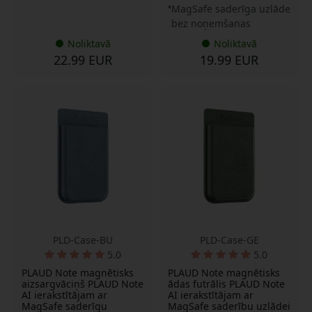
MagSafe saderīga uzlāde
bez noņemšanas
Noliktavā
Noliktavā
22.99 EUR
19.99 EUR
PLD-Case-BU
PLD-Case-GE
5.0
5.0
PLAUD Note magnētisks
PLAUD Note magnētisks
aizsargvāciņš PLAUD Note
ādas futrālis PLAUD Note
AI ierakstītājam ar
AI ierakstītājam ar
MagSafe saderīgu
MagSafe saderību uzlādei