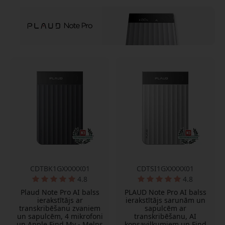
CDTBK1GXXXXX01
CDTSI1GXXXXX01
4.8
4.8
Plaud Note Pro AI balss
PLAUD Note Pro AI balss
ierakstītājs ar
ierakstītājs sarunām un
transkribēšanu zvaniem
sapulcēm ar
un sapulcēm, 4 mikrofoni
transkribēšanu, AI
un Apple Find My - Melns
kopsavilkumiem un Find