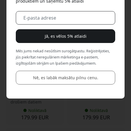
produktiem un saņemtu 5% atlaidi
CPSBK1GXXXXX01
CPSSI1GXXXXX01
4.6
4.6
Jā, es vēlos 5% atlaidi
Plaud NotePin S
Plaud NotePin S AI balss
pārnēsājams AI balss
ierakstītājs ar
ierakstītājs ar
transkribēšanu, runātāju
Mēs jums nekad nesūtīsim surogātpastu. Reģistrējoties,
transkribēšanu, 64 GB
atdalīšanu, 64 GB krātuvi
jūs piekrītat neregulāriem mārketinga e-pastiem,
krātuvi un līdz 20 stundu
un 20 stundu ierakstu -
ierakstīšanu - Black
Sudraba
izglītojošām sērijām un īpašiem piedāvājumiem.
AI transkripcija vairāk
AI transkripcija 112
nekā 112 valodās
valodās
Nē, es labāk maksātu pilnu cenu.
20 stundu ierakstīšana,
Brīvas rokas ar vairākām
64 GB
nēsāšanas iespējām
End-to-end šifrēšana
Līdz 20 stundām ieraksta
drošiem datiem
Noliktavā
Noliktavā
179.99 EUR
179.99 EUR