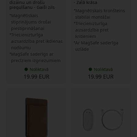
dizainu un drošu
- Zaļā krāsa
piegulšanu - Gaiši zils
Magnētiskais kronšteins
Magnētiskais
stabilai montāžai
stiprinājums drošai
Triecienizturīga
piestiprināšanai
aizsardzība pret
Triecienizturīga
kritieniem
aizsardzība pret ikdienas
Ar MagSafe saderīga
nodilumu
uzlāde
MagSafe saderīgs ar
precīziem izgriezumiem
Noliktavā
Noliktavā
19.99 EUR
19.99 EUR