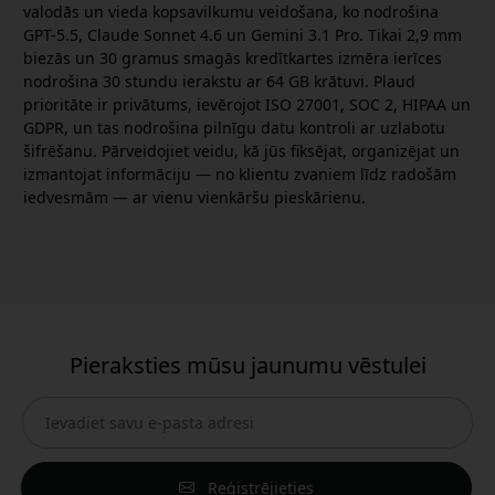
valodās un vieda kopsavilkumu veidošana, ko nodrošina
GPT-5.5, Claude Sonnet 4.6 un Gemini 3.1 Pro. Tikai 2,9 mm
biezās un 30 gramus smagās kredītkartes izmēra ierīces
nodrošina 30 stundu ierakstu ar 64 GB krātuvi. Plaud
prioritāte ir privātums, ievērojot ISO 27001, SOC 2, HIPAA un
GDPR, un tas nodrošina pilnīgu datu kontroli ar uzlabotu
šifrēšanu. Pārveidojiet veidu, kā jūs fiksējat, organizējat un
izmantojat informāciju — no klientu zvaniem līdz radošām
iedvesmām — ar vienu vienkāršu pieskārienu.
Pieraksties mūsu jaunumu vēstulei
Reģistrējieties