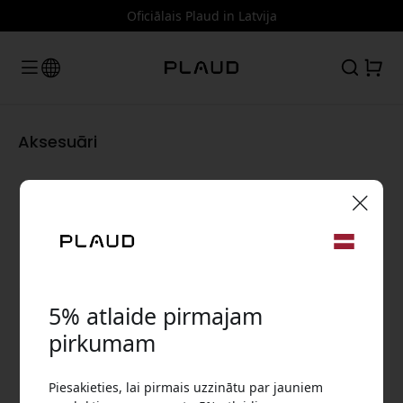
Oficiālais Plaud in Latvija
Aksesuāri
🎉 Jūsu atlaižu kods:
5% atlaide pirmajam
pirkumam
Izmantojiet šo kodu, veicot pasūtījumu, lai
Piesakieties, lai pirmais uzzinātu par jauniem
saņemtu 5% atlaidi.