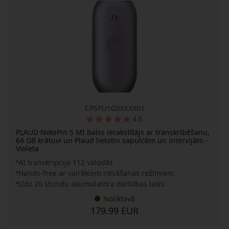
CPSPU1GXXXXX01
4.6
PLAUD NotePin S MI balss ierakstītājs ar transkribēšanu,
64 GB krātuvi un Plaud lietotni sapulcēm un intervijām -
Violeta
AI transkripcija 112 valodās
Hands-free ar vairākiem nēsāšanas režīmiem
Līdz 20 stundu akumulatora darbības laiks
Noliktavā
179.99 EUR