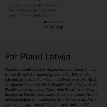
Jaudīgs magnētiskais satvēriens
Divi elastīgi nēsāšanas režīmi
Īpaši plāns un viegls dizains
Noliktavā
22.99 EUR
Par Plaud Latvija
Plaud ir pasaulē vadošais AI piezīmju veidošanas zīmols,
kas vairāk nekā 2 miljoniem profesionāļu 170+ valstīs
pārveido produktivitāti. Mūsu inovatīvajā produktu klāstā ir
valkājamais Plaud NotePin S, Plaud NotePin, īpaši plānais
Plaud Note un uzlabotais Plaud Note Pro ar InstantView
displeju un 5 metru balss uztveršanas diapazonu. Visiem
ierīču modeļiem ir nevainojama divu režīmu ierakstīšana
zvaniem un sapulcēm, tūlītēja AI transkribēšana 112