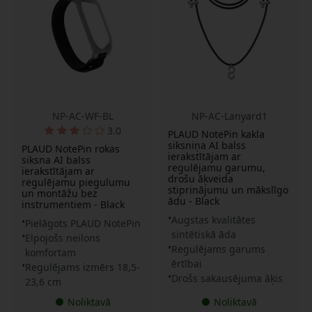
NP-AC-WF-BL
NP-AC-Lanyard1
3.0
PLAUD NotePin kakla
siksniņa AI balss
PLAUD NotePin rokas
ierakstītājam ar
siksna AI balss
regulējamu garumu,
ierakstītājam ar
drošu āķveida
regulējamu piegulumu
stiprinājumu un mākslīgo
un montāžu bez
ādu - Black
instrumentiem - Black
Augstas kvalitātes
Pielāgots PLAUD NotePin
sintētiskā āda
Elpojošs neilons
Regulējams garums
komfortam
ērtībai
Regulējams izmērs 18,5-
Drošs sakausējuma āķis
23,6 cm
Noliktavā
Noliktavā