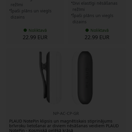
Divi elastīgi nēsāšanas
režīmi
režīmi
Īpaši plāns un viegls
Īpaši plāns un viegls
dizains
dizains
Noliktavā
Noliktavā
22.99 EUR
22.99 EUR
NP-AC-CP-GR
PLAUD NotePin klipsis un magnētiskais stiprinājums
brīvroku lietošanai ar diviem nēsāšanas veidiem PLAUD
NotePin - Kosmiskā pelēkā krāsā