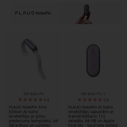
NP-64G-PU
NP-64G-PU-1
4.8
5.0
PLAUD NotePin First
PLAUD NotePin AI balss
Edition AI balss
ierakstītājs sapulcēm ar
ierakstītājs ar pilnu
transkribēšanu 112
piederumu komplektu, 64
valodās, 64 GB un Apple
GB krātuvi un uzlādes
Find My - Saulrieta violeta