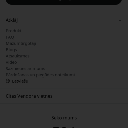
Atklāj
Produkti
FAQ
Mazumtirgotāji
Blogs
Atsauksmes
Video
Sazinieties ar mums
Pārdošanas un piegādes noteikumi
Latviešu
Citas Vendora vietnes
www.herqs.se
www.paperlike.se
Seko mums
www.alogic.se
www.satechi.se