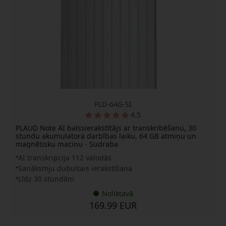
PLD-64G-SI
4.5
PLAUD Note AI balssierakstītājs ar transkribēšanu, 30
stundu akumulatora darbības laiku, 64 GB atmiņu un
magnētisku maciņu - Sudraba
AI transkripcija 112 valodās
Sanāksmju dubultais ierakstīšana
Līdz 30 stundām
Noliktavā
169.99 EUR