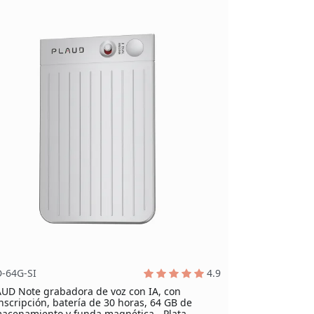
D-64G-SI
4.9
UD Note grabadora de voz con IA, con
nscripción, batería de 30 horas, 64 GB de
acenamiento y funda magnética - Plata