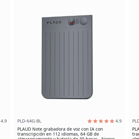
4.9
PLD-64G-BL
4.9
PL
PLAUD Note grabadora de voz con IA con
PLA
transcripción en 112 idiomas, 64 GB de
tra
almacenamiento y batería de 30 horas - Negro
alm