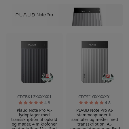
CDTBK1GXXXXX01
CDTSI1GXXXXX01
4.8
4.8
Plaud Note Pro AI-
PLAUD Note Pro AI-
lydoptager med
stemmeoptager til
transskription til opkald
samtaler og møder med
og møder, 4 mikrofoner
transskription, AI-
og Apple Find My - Sort
sammenfatninger og Find