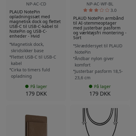
NP-AC-CD
NP-AC-WF-BL
3.0
PLAUD NotePin
opladningssæt med
PLAUD NotePin armbånd
magnetisk dock og flettet
til AI-stemmeoptager
USB-C til USB-C-kabel til
med justerbar pasform
NotePin og USB-C-
og værktøjsfri montering -
enheder - Hvid
Sort
Magnetisk dock,
Skræddersyet til PLAUD
skridsikker base
NotePin
Flettet USB-C til USB-C
Åndbar nylon giver
kabel
komfort
Cirka to timers fuld
Justerbar pasform 18,5-
opladning
23,6 cm
På lager
På lager
179 DKK
179 DKK