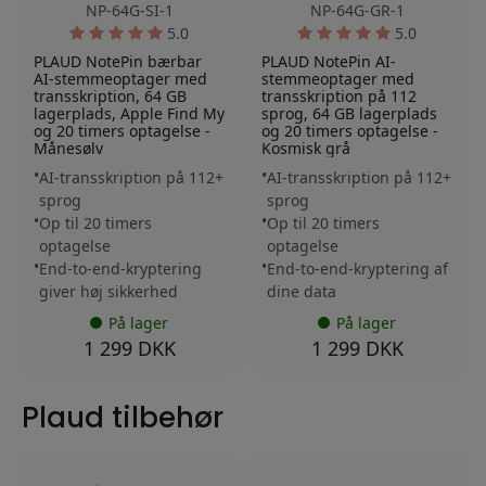
NP-64G-SI-1
NP-64G-GR-1
5.0
5.0
PLAUD NotePin bærbar
PLAUD NotePin AI-
AI-stemmeoptager med
stemmeoptager med
transskription, 64 GB
transskription på 112
lagerplads, Apple Find My
sprog, 64 GB lagerplads
og 20 timers optagelse -
og 20 timers optagelse -
Månesølv
Kosmisk grå
AI-transskription på 112+
AI-transskription på 112+
sprog
sprog
Op til 20 timers
Op til 20 timers
optagelse
optagelse
End-to-end-kryptering
End-to-end-kryptering af
giver høj sikkerhed
dine data
På lager
På lager
1 299 DKK
1 299 DKK
Plaud tilbehør