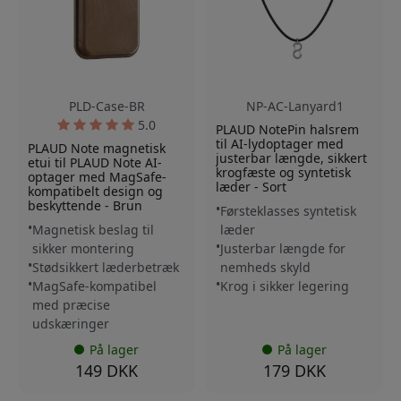
PLD-Case-BR
NP-AC-Lanyard1
5.0
PLAUD NotePin halsrem
til AI-lydoptager med
PLAUD Note magnetisk
justerbar længde, sikkert
etui til PLAUD Note AI-
krogfæste og syntetisk
optager med MagSafe-
læder - Sort
kompatibelt design og
beskyttende - Brun
Førsteklasses syntetisk
Magnetisk beslag til
læder
sikker montering
Justerbar længde for
Stødsikkert læderbetræk
nemheds skyld
MagSafe-kompatibel
Krog i sikker legering
med præcise
udskæringer
På lager
På lager
149 DKK
179 DKK