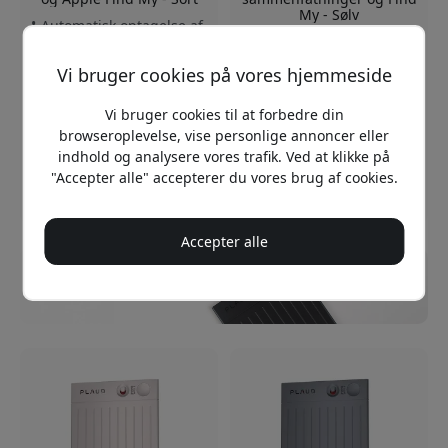
My - Sølv
Automatisk optagelse af
Automatisk optagelse af
opkald
opkald og møder
Fire mikrofoner med
Vi bruger cookies på vores hjemmeside
Fire langtrækkende
rækkevidde
mikrofoner
Op til 50 timers
Vi bruger cookies til at forbedre din
Op til 50 timers
batterilevetid
browseroplevelse, vise personlige annoncer eller
batterilevetid
indhold og analysere vores trafik. Ved at klikke på
På lager
På lager
"Accepter alle" accepterer du vores brug af cookies.
1 499 DKK
1 499 DKK
Accepter alle