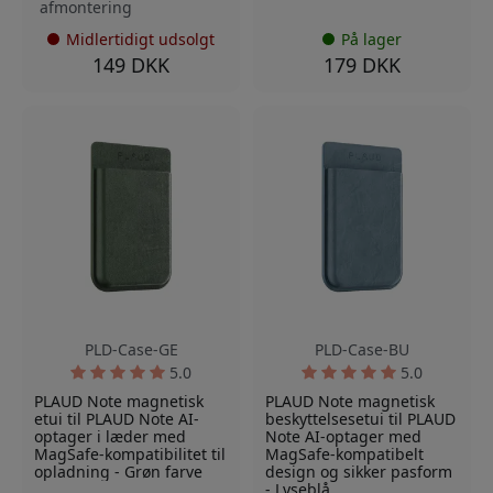
afmontering
Midlertidigt udsolgt
På lager
149 DKK
179 DKK
PLD-Case-GE
PLD-Case-BU
5.0
5.0
PLAUD Note magnetisk
PLAUD Note magnetisk
etui til PLAUD Note AI-
beskyttelsesetui til PLAUD
optager i læder med
Note AI-optager med
MagSafe-kompatibilitet til
MagSafe-kompatibelt
opladning - Grøn farve
design og sikker pasform
- Lyseblå