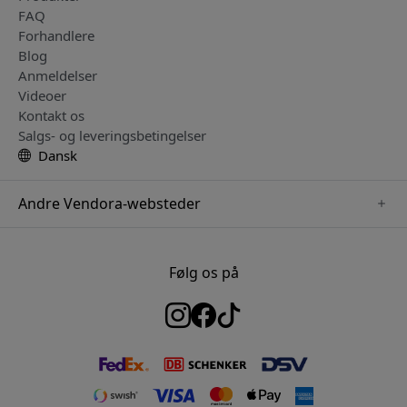
FAQ
Forhandlere
Blog
Anmeldelser
Videoer
Kontakt os
Salgs- og leveringsbetingelser
Dansk
Andre Vendora-websteder
www.herqs.se
www.paperlike.se
Følg os på
www.alogic.se
www.satechi.se
www.pipetto.se
www.mujjo.se
www.nordicsmartlight.se