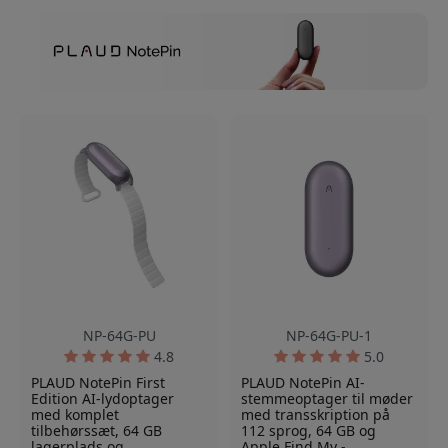
NP-64G-PU
NP-64G-PU-1
4.8
5.0
PLAUD NotePin First
PLAUD NotePin AI-
Edition AI-lydoptager
stemmeoptager til møder
med komplet
med transskription på
tilbehørssæt, 64 GB
112 sprog, 64 GB og
lagerplads og
Apple Find My -