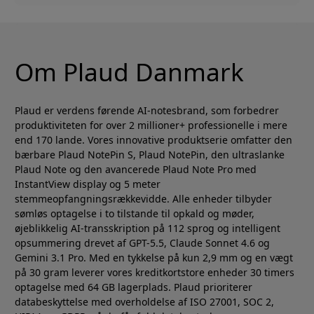
Om Plaud Danmark
Plaud er verdens førende AI-notesbrand, som forbedrer
produktiviteten for over 2 millioner+ professionelle i mere
end 170 lande. Vores innovative produktserie omfatter den
bærbare Plaud NotePin S, Plaud NotePin, den ultraslanke
Plaud Note og den avancerede Plaud Note Pro med
InstantView display og 5 meter
stemmeopfangningsrækkevidde. Alle enheder tilbyder
sømløs optagelse i to tilstande til opkald og møder,
øjeblikkelig AI-transskription på 112 sprog og intelligent
opsummering drevet af GPT-5.5, Claude Sonnet 4.6 og
Gemini 3.1 Pro. Med en tykkelse på kun 2,9 mm og en vægt
på 30 gram leverer vores kreditkortstore enheder 30 timers
optagelse med 64 GB lagerplads. Plaud prioriterer
databeskyttelse med overholdelse af ISO 27001, SOC 2,