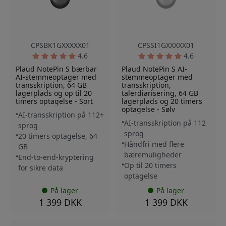
CPSBK1GXXXXX01
CPSSI1GXXXXX01
4.6
4.6
Plaud NotePin S bærbar
Plaud NotePin S AI-
AI-stemmeoptager med
stemmeoptager med
transskription, 64 GB
transskription,
lagerplads og op til 20
talerdiarisering, 64 GB
timers optagelse - Sort
lagerplads og 20 timers
optagelse - Sølv
AI-transskription på 112+
AI-transskription på 112
sprog
sprog
20 timers optagelse, 64
Håndfri med flere
GB
bæremuligheder
End-to-end-kryptering
Op til 20 timers
for sikre data
optagelse
På lager
På lager
1 399 DKK
1 399 DKK