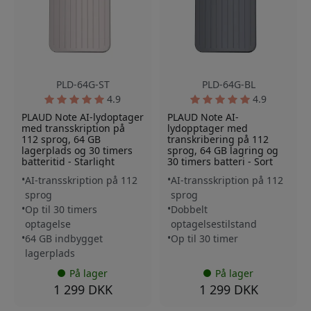
PLD-64G-ST
PLD-64G-BL
4.9
4.9
PLAUD Note AI-lydoptager
PLAUD Note AI-
med transskription på
lydopptager med
112 sprog, 64 GB
transkribering på 112
lagerplads og 30 timers
sprog, 64 GB lagring og
batteritid - Starlight
30 timers batteri - Sort
AI-transskription på 112
AI-transskription på 112
sprog
sprog
Op til 30 timers
Dobbelt
optagelse
optagelsestilstand
64 GB indbygget
Op til 30 timer
lagerplads
På lager
På lager
1 299 DKK
1 299 DKK