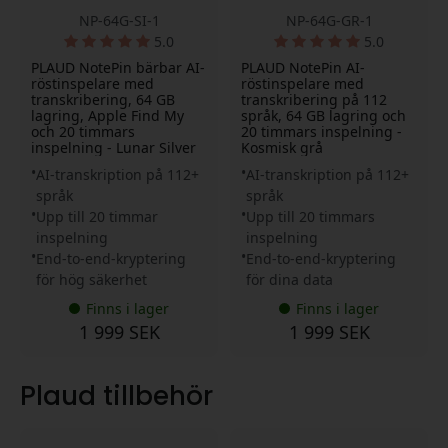
NP-64G-SI-1
NP-64G-GR-1
5.0
5.0
PLAUD NotePin bärbar AI-
PLAUD NotePin AI-
röstinspelare med
röstinspelare med
transkribering, 64 GB
transkribering på 112
lagring, Apple Find My
språk, 64 GB lagring och
och 20 timmars
20 timmars inspelning -
inspelning - Lunar Silver
Kosmisk grå
AI-transkription på 112+
AI-transkription på 112+
språk
språk
Upp till 20 timmar
Upp till 20 timmars
inspelning
inspelning
End-to-end-kryptering
End-to-end-kryptering
för hög säkerhet
för dina data
Finns i lager
Finns i lager
1 999 SEK
1 999 SEK
Plaud tillbehör