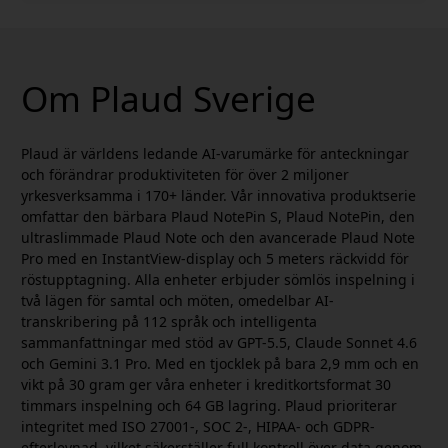
Om Plaud Sverige
Plaud är världens ledande AI-varumärke för anteckningar
och förändrar produktiviteten för över 2 miljoner
yrkesverksamma i 170+ länder. Vår innovativa produktserie
omfattar den bärbara Plaud NotePin S, Plaud NotePin, den
ultraslimmade Plaud Note och den avancerade Plaud Note
Pro med en InstantView-display och 5 meters räckvidd för
röstupptagning. Alla enheter erbjuder sömlös inspelning i
två lägen för samtal och möten, omedelbar AI-
transkribering på 112 språk och intelligenta
sammanfattningar med stöd av GPT-5.5, Claude Sonnet 4.6
och Gemini 3.1 Pro. Med en tjocklek på bara 2,9 mm och en
vikt på 30 gram ger våra enheter i kreditkortsformat 30
timmars inspelning och 64 GB lagring. Plaud prioriterar
integritet med ISO 27001-, SOC 2-, HIPAA- och GDPR-
efterlevnad, vilket säkerställer full kontroll över data genom