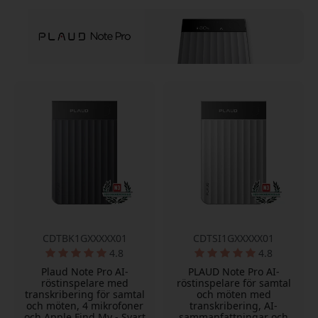
CDTBK1GXXXXX01
CDTSI1GXXXXX01
4.8
4.8
Plaud Note Pro AI-
PLAUD Note Pro AI-
röstinspelare med
röstinspelare för samtal
transkribering för samtal
och möten med
och möten, 4 mikrofoner
transkribering, AI-
och Apple Find My - Svart
sammanfattningar och