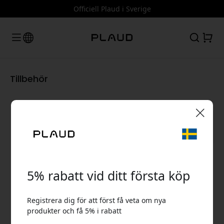
Officiell Plaud i Sverige
Tillbehör
🎉 Din rabattkod:
5% rabatt vid ditt första köp
Registrera dig för att först få veta om nya
produkter och få 5% i rabatt
Använd denna kod i kassan för att få 5% rabatt.