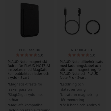
PLD-Case-BK
NB-100-AS01
5.0
5.0
PLAUD Note magnetiskt
PLAUD Note tillbehörssats
fodral för PLAUD NOTE AI-
med laddningskabel och
inspelare med MagSafe-
ultratunn magnetring för
kompatibilitet i läder och
PLAUD Note och PLAUD
skydd - Svart
Note Pro - Svart
Magnetiskt fäste för
Laddning och
säker passform
dataöverföring
Slagtåligt skydd mot
Ultratunn magnetring
stötar
för montering
MagSafe-kompatibel
För iPhone och Android
laddning utan avtagning