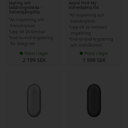
lagring och
Apple Find My -
laddningsdocka -
Solnedgång lila
Solnedgångslila
AI-inspelning och
AI-inspelning och
transkription
transkription
Upp till 20 timmars
Upp till 20 timmar
inspelning
End-to-end-kryptering
End-to-end-kryptering
för integritet
och molnåkomst
Finns i lager
Finns i lager
2 199 SEK
1 999 SEK