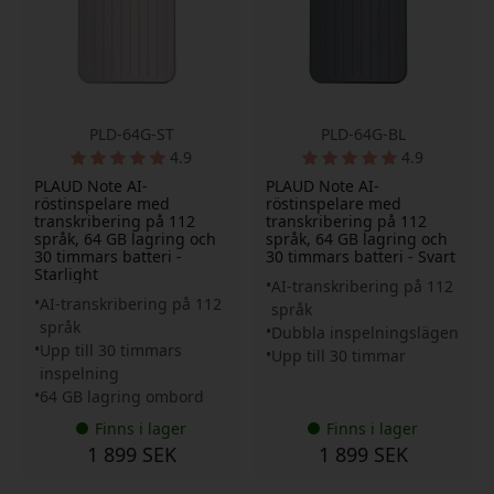
PLD-64G-ST
PLD-64G-BL
4.9
4.9
PLAUD Note AI-
PLAUD Note AI-
röstinspelare med
röstinspelare med
transkribering på 112
transkribering på 112
språk, 64 GB lagring och
språk, 64 GB lagring och
30 timmars batteri -
30 timmars batteri - Svart
Starlight
AI-transkribering på 112
AI-transkribering på 112
språk
språk
Dubbla inspelningslägen
Upp till 30 timmars
Upp till 30 timmar
inspelning
64 GB lagring ombord
Finns i lager
Finns i lager
1 899 SEK
1 899 SEK