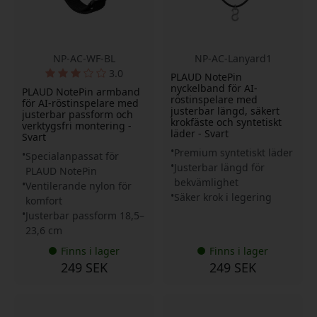
NP-AC-WF-BL
NP-AC-Lanyard1
3.0
PLAUD NotePin
nyckelband för AI-
PLAUD NotePin armband
röstinspelare med
för AI-röstinspelare med
justerbar längd, säkert
justerbar passform och
krokfäste och syntetiskt
verktygsfri montering -
läder - Svart
Svart
Premium syntetiskt läder
Specialanpassat för
Justerbar längd för
PLAUD NotePin
bekvämlighet
Ventilerande nylon för
Säker krok i legering
komfort
Justerbar passform 18,5–
23,6 cm
Finns i lager
Finns i lager
249 SEK
249 SEK