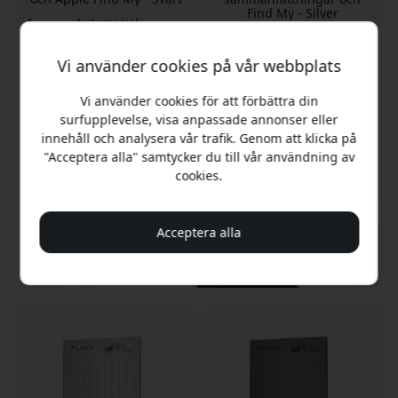
Find My - Silver
Automatisk
Automatisk samtals- och
samtalsinspelning
mötesinspelning
Fyra mikrofoner med
Vi använder cookies på vår webbplats
Fyra mikrofoner med
räckvidd
lång räckvidd
Upp till 50 timmars
Vi använder cookies för att förbättra din
Upp till 50 timmars
batteritid
surfupplevelse, visa anpassade annonser eller
batteritid
innehåll och analysera vår trafik. Genom att klicka på
Finns i lager
Finns i lager
"Acceptera alla" samtycker du till vår användning av
2 199 SEK
2 199 SEK
cookies.
Acceptera alla