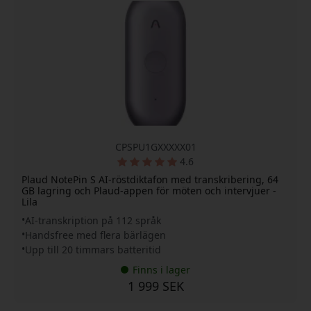
CPSPU1GXXXXX01
4.6
Plaud NotePin S AI-röstdiktafon med transkribering, 64
GB lagring och Plaud-appen för möten och intervjuer -
Lila
AI-transkription på 112 språk
Handsfree med flera bärlägen
Upp till 20 timmars batteritid
Finns i lager
1 999 SEK