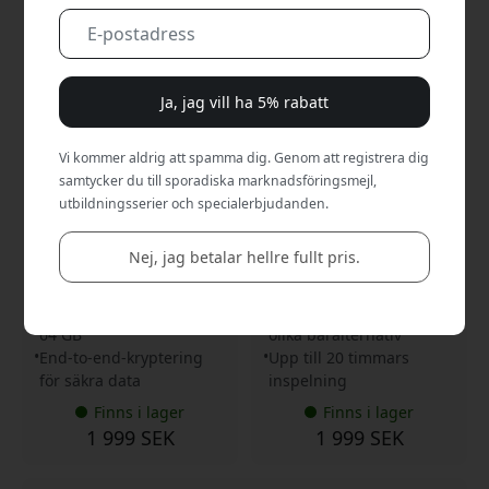
CPSBK1GXXXXX01
CPSSI1GXXXXX01
Ja, jag vill ha 5% rabatt
4.6
4.6
Plaud NotePin S bärbar
Plaud NotePin S AI-
Vi kommer aldrig att spamma dig. Genom att registrera dig
AI-röstinspelare med
röstdiktafon med
samtycker du till sporadiska marknadsföringsmejl,
transkribering, 64 GB
transkribering,
lagring och upp till 20
talaruppdelning, 64 GB
utbildningsserier och specialerbjudanden.
timmars inspelning -
lagring och 20 timmars
Svart
inspelning - Silver
Nej, jag betalar hellre fullt pris.
AI-transkription på 112+
AI-transkription på 112
språk
språk
20 timmars inspelning,
Handsfree med flera
64 GB
olika bäralternativ
End-to-end-kryptering
Upp till 20 timmars
för säkra data
inspelning
Finns i lager
Finns i lager
1 999 SEK
1 999 SEK