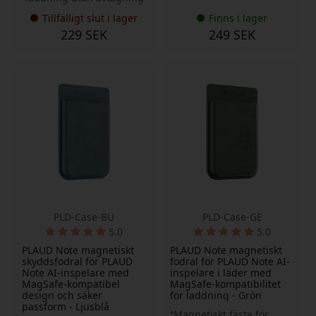
Tillfälligt slut i lager
Finns i lager
229 SEK
249 SEK
PLD-Case-BU
PLD-Case-GE
5.0
5.0
PLAUD Note magnetiskt
PLAUD Note magnetiskt
skyddsfodral för PLAUD
fodral för PLAUD Note AI-
Note AI-inspelare med
inspelare i läder med
MagSafe-kompatibel
MagSafe-kompatibilitet
design och säker
för laddning - Grön
passform - Ljusblå
Magnetiskt fäste för