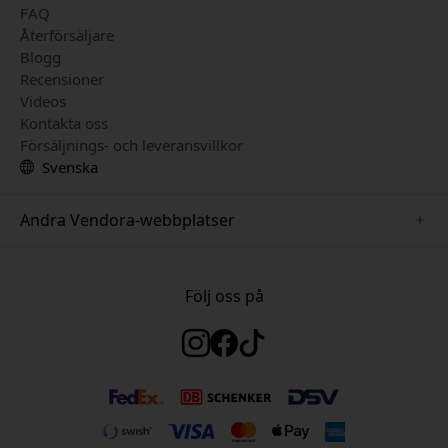
FAQ
Återförsäljare
Blogg
Recensioner
Videos
Kontakta oss
Försäljnings- och leveransvillkor
Svenska
Andra Vendora-webbplatser
www.herqs.se
www.paperlike.se
Följ oss på
www.alogic.se
www.satechi.se
www.pipetto.se
www.mujjo.se
www.nordicsmartlight.se