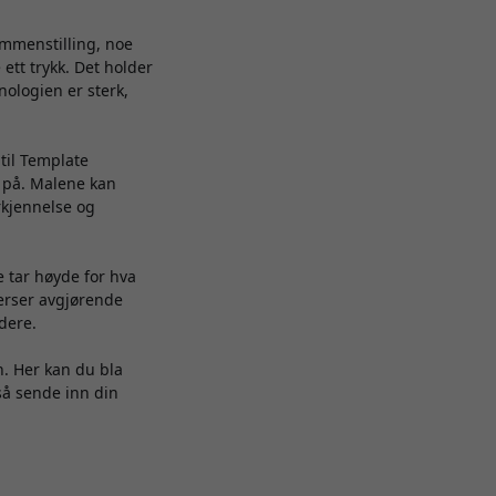
mmenstilling, noe
ett trykk. Det holder
nologien er sterk,
 til Template
t på. Malene kan
kjennelse og
 tar høyde for hva
verser avgjørende
dere.
. Her kan du bla
så sende inn din