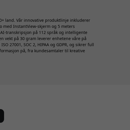
0+ land. Vår innovative produktlinje inkluderer
ro med InstantView-skjerm og 5 meters
I-transkripsjon på 112 språk og intelligente
en vekt på 30 gram leverer enhetene våre på
 ISO 27001, SOC 2, HIPAA og GDPR, og sikrer full
ormasjon på, fra kundesamtaler til kreative