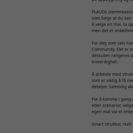
PLAUDs stemmeassist
som betyr at du kan 
å velge en mal, ta o
men det er enkelhete
For deg som selv har 
Community. Det er en
dessuten rangeres o
troverdighet.
Å arbeide med struk
som er viktig å få m
detaljer. Samtidig ø
For å komme i gang 
etter scenarier, ve
egen mal via et enke
Smart struktur, reell 