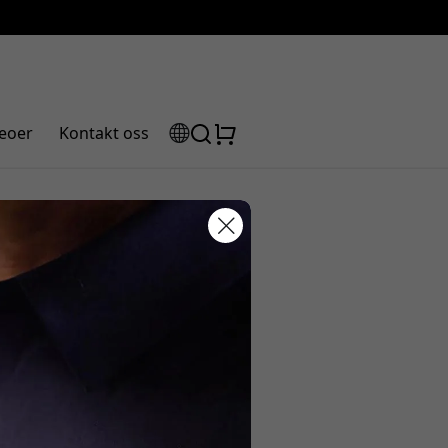
eoer
Kontakt oss
d smarte
abattkode:
assen for å få 5% rabatt.