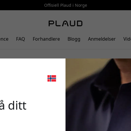
Offisiell Plaud i Norge
ence
FAQ
Forhandlere
Blogg
Anmeldelser
Vid
r du tid og får bedre resultater me
ekte brukere
🎉 Din r
 ditt
Bruk denne koden i k