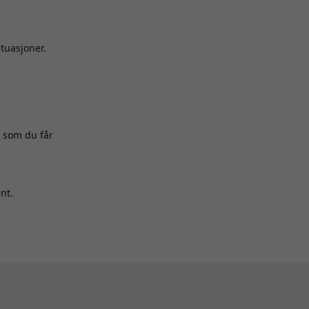
ituasjoner.
g som du får
nt.