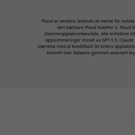
Plaud er verdens ledende AI-merke for notater,
den bærbare Plaud NotePin S, Plaud N
stemmeopptaksrekkevidde. Alle enhetene tilb
oppsummeringer drevet av GPT-5.5, Claude S
størrelse med et kredittkort 30 timers opptakst
kontroll over dataene gjennom avansert kry