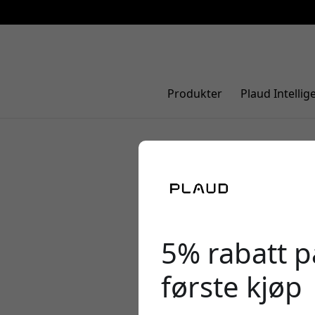
Produkter
Plaud Intellig
Slik spare
maler fra 
5% rabatt på
første kjøp