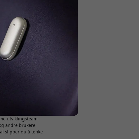
ver gang er både
liotek der brukere
g salgssamtaler.
akkurat din situasjon.
yme utviklingsteam,
 og andre brukere
al slipper du å tenke