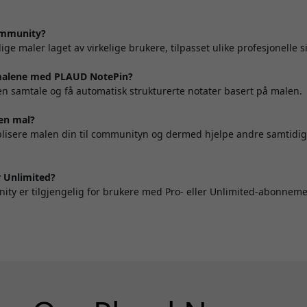
ommunity?
ige maler laget av virkelige brukere, tilpasset ulike profesjonelle s
malene med PLAUD NotePin?
en samtale og få automatisk strukturerte notater basert på malen.
gen mal?
ublisere malen din til communityn og dermed hjelpe andre samtidi
r Unlimited?
ity er tilgjengelig for brukere med Pro- eller Unlimited-abonneme