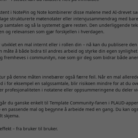
ent i NotePin og Note kombinerer disse malene med AI-drevet sa
lage strukturerte møtenotater eller intervjusammendrag med bare 
pp samtalen og så la systemet gjøre resten. Den underliggende tek
n og relevansen som gjør forskjellen i hverdagen.
utviklet en mal internt eller i rollen din – nå kan du publisere den
 måte å både bidra til andres arbeid og styrke din egen synlighe
g fremheves i communityn, noe som gir deg som bidrar både aner
tur på denne måten innebærer også færre feil. Når en mal allerede
ed i for eksempel en salgssamtale, blir risikoen mindre for at du o
ker profesjonaliteten i notatene eller oppsummeringene du deler vi
går du ganske enkelt til Template Community-fanen i PLAUD-appen
lge en passende mal og begynne å arbeide med en gang. Du kan og
lt skjema.
effekt – fra bruker til bruker.