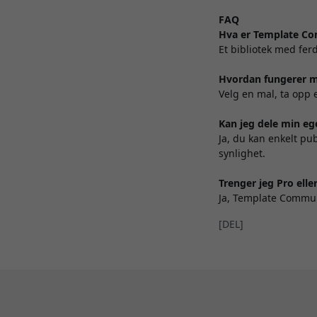
FAQ
Hva er Template C
Et bibliotek med ferd
Hvordan fungerer 
Velg en mal, ta opp 
Kan jeg dele min e
Ja, du kan enkelt p
synlighet.
Trenger jeg Pro elle
Ja, Template Commun
[DEL]