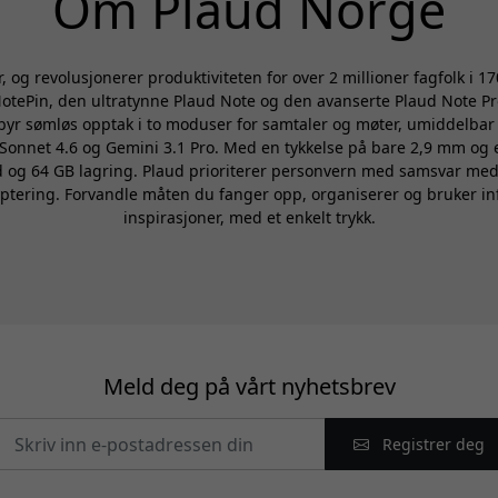
Om Plaud Norge
 og revolusjonerer produktiviteten for over 2 millioner fagfolk i 17
otePin, den ultratynne Plaud Note og den avanserte Plaud Note P
yr sømløs opptak i to moduser for samtaler og møter, umiddelbar A
onnet 4.6 og Gemini 3.1 Pro. Med en tykkelse på bare 2,9 mm og 
id og 64 GB lagring. Plaud prioriterer personvern med samsvar med
ptering. Forvandle måten du fanger opp, organiserer og bruker inf
inspirasjoner, med et enkelt trykk.
Meld deg på vårt nyhetsbrev
Registrer deg