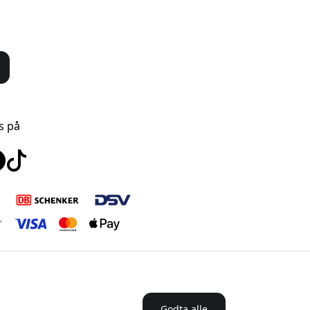
s på
Godta alle