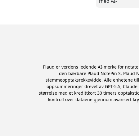
med AI-
transkribering
Plaud er verdens ledende AI-merke for notater,
den bærbare Plaud NotePin S, Plaud N
stemmeopptaksrekkevidde. Alle enhetene tilb
oppsummeringer drevet av GPT-5.5, Claude S
størrelse med et kredittkort 30 timers opptakst
kontroll over dataene gjennom avansert kry