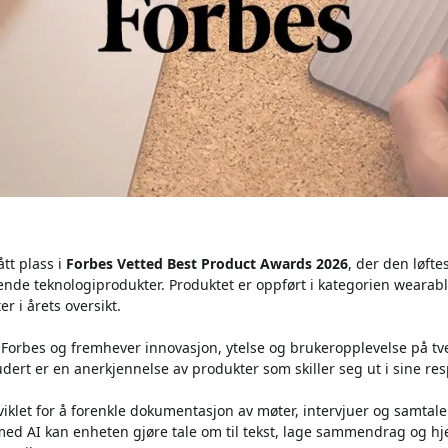
ått plass i
Forbes Vetted Best Product Awards 2026
, der den løft
nde teknologiprodukter. Produktet er oppført i kategorien wearables
r i årets oversikt.
 Forbes og fremhever innovasjon, ytelse og brukeropplevelse på tve
ludert er en anerkjennelse av produkter som skiller seg ut i sine r
viklet for å forenkle dokumentasjon av møter, intervjuer og samtal
med AI kan enheten gjøre tale om til tekst, lage sammendrag og h