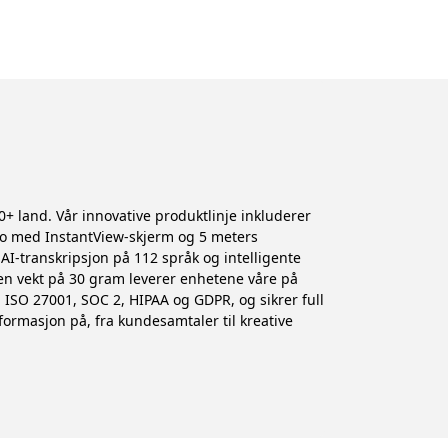
0+ land. Vår innovative produktlinje inkluderer
ro med InstantView-skjerm og 5 meters
I-transkripsjon på 112 språk og intelligente
en vekt på 30 gram leverer enhetene våre på
 ISO 27001, SOC 2, HIPAA og GDPR, og sikrer full
ormasjon på, fra kundesamtaler til kreative