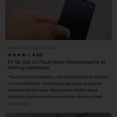
[ARVUSTUS - May 27, 2025]
4.5/5
PC för Alla on Plaud Note: Fenomenaalne AI-
häälingi salvestaja
"Plaud Note on kompaktne, tehisintellektipõhine diktofon,
mis transkribeerib hämmastava täpsusega ja säästab
märkimisväärselt aega. Magnetiliselt telefoni külge
kinnitatav seade salvestab koosolekud, kõned ja ideed
ning muudab need seejärel tekstiks (toetab kuni 112
[LOE EDASI]
keelt) koos abivalmis kokkuvõtetega - see annab PC för
Allale tugeva soovituse." Plaud Note on loodud