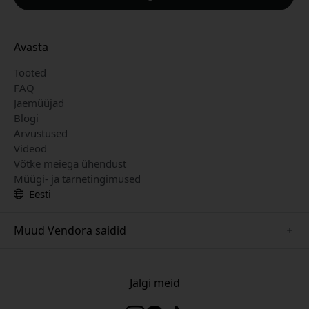
Avasta
Tooted
FAQ
Jaemüüjad
Blogi
Arvustused
Videod
Võtke meiega ühendust
Müügi- ja tarnetingimused
Eesti
Muud Vendora saidid
www.herqs.se
www.paperlike.se
Jälgi meid
www.alogic.se
www.satechi.se