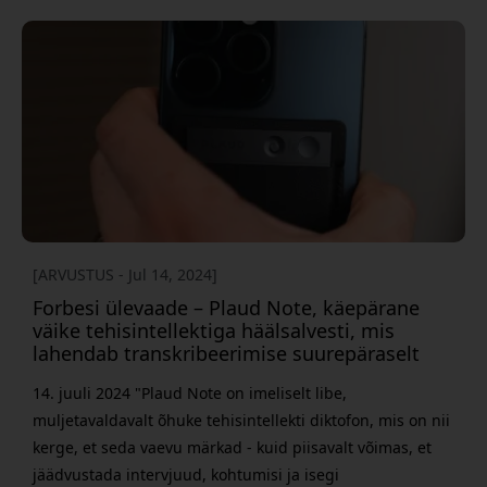
võtta. Magnetilise kinnitusmehhanismi abil on seadet
lihtne kinnitada mobiiltelefoni tagaküljele, mis lihtsustab
kõnede ja koosolekute salvestamist. Üks kõige muljetava
[ARVUSTUS - Jul 14, 2024]
Forbesi ülevaade – Plaud Note, käepärane
väike tehisintellektiga häälsalvesti, mis
lahendab transkribeerimise suurepäraselt
14. juuli 2024 "Plaud Note on imeliselt libe,
muljetavaldavalt õhuke tehisintellekti diktofon, mis on nii
kerge, et seda vaevu märkad - kuid piisavalt võimas, et
jäädvustada intervjuud, kohtumisi ja isegi