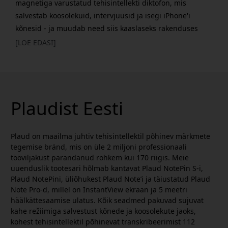
magnetiga varustatud tehisintellekti diktofon, mis
salvestab koosolekuid, intervjuusid ja isegi iPhone'i
kõnesid - ja muudab need siis kaaslaseks rakenduses
täpseteks ärakirjadeks ja nutikateks kokkuvõteteks. How-
[LOE EDASI]
To Geek kiidab selle üliõhukest disaini, kasutusmugavust
ja usaldusväärset transkriptsiooni jõudlust, nimetades
seda kiireks ja usaldusväärseks märkmete
Plaudist Eesti
Plaud on maailma juhtiv tehisintellektil põhinev märkmete
tegemise bränd, mis on üle 2 miljoni professionaali
tööviljakust parandanud rohkem kui 170 riigis. Meie
uuenduslik tootesari hõlmab kantavat Plaud NotePin S-i,
Plaud NotePini, üliõhukest Plaud Note’i ja täiustatud Plaud
Note Pro-d, millel on InstantView ekraan ja 5 meetri
häälkättesaamise ulatus. Kõik seadmed pakuvad sujuvat
kahe režiimiga salvestust kõnede ja koosolekute jaoks,
kohest tehisintellektil põhinevat transkribeerimist 112