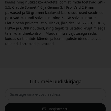
keeles ning nutikat kokkuvõtete loomist, mida toetavad GPT-
5.5, Claude Sonnet 4.6 ja Gemini 3.1 Pro. Vaid 2,9 mm
paksused ja 30 grammi kaaluvad kaardisuurused seadmed
pakuvad 30 tundi salvestust ning 64 GB salvestusruumi.
Plaud peab privaatsust oluliseks, järgides ISO 27001, SOC 2,
HIPAA ja GDPR nõudeid, ning tagab täiustatud krüptimisega
täieliku andmekontrolli. Muuda lihtsa vajutusega seda,
kuidas sa klientide kõnede ja loominguliste ideede teavet
talletad, korrastad ja kasutad.
Liitu meie uudiskirjaga
Registreeru