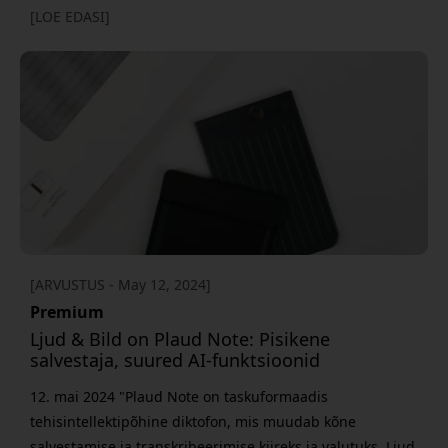
telefonikõnesid, andes silmapaistvaid transkriptsioone ja
[LOE EDASI]
kokkuvõtteid. Forbes nimetab seda silmapaistvaks
valikuks, kui vajate usaldusväärset salvestamist ja kiiret,
täpset teksti." Magnetiliselt telefoni külge kinnit
[ARVUSTUS - May 12, 2024]
Premium
Ljud & Bild on Plaud Note: Pisikene
salvestaja, suured AI-funktsioonid
12. mai 2024 "Plaud Note on taskuformaadis
tehisintellektipõhine diktofon, mis muudab kõne
salvestamise ja transkribeerimise kiireks ja valutuks. Ljud