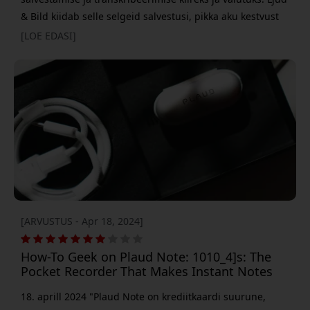
& Bild kiidab selle selgeid salvestusi, pikka aku kestvust
ja ühe vajutusega lihtsust - nimetades seda võimsaks
[LOE EDASI]
abimeheks intervjuudel, koosolekutel ja uuringutel."
Krediitkaardi kujuga, reisimiseks sobiv konstruktsioon.
Plaud Note kinnitub telefoni külge kaasasoleva
magnetilise ümbrise abil
[ARVUSTUS - Apr 18, 2024]
How-To Geek on Plaud Note: 1010_4]s: The
Pocket Recorder That Makes Instant Notes
18. aprill 2024 "Plaud Note on krediitkaardi suurune,