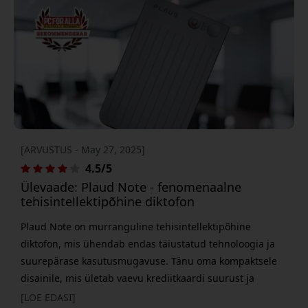
igapäevaseks tootlikkuseks ja on krediitka
[ARVUSTUS - May 27, 2025]
4.5/5
Ülevaade: Plaud Note - fenomenaalne
tehisintellektipõhine diktofon
Plaud Note on murranguline tehisintellektipõhine
diktofon, mis ühendab endas täiustatud tehnoloogia ja
suurepärase kasutusmugavuse. Tänu oma kompaktsele
disainile, mis ületab vaevu krediitkaardi suurust ja
kaalub vaid 30 grammi, on seda lihtne kõikjale kaasa
[LOE EDASI]