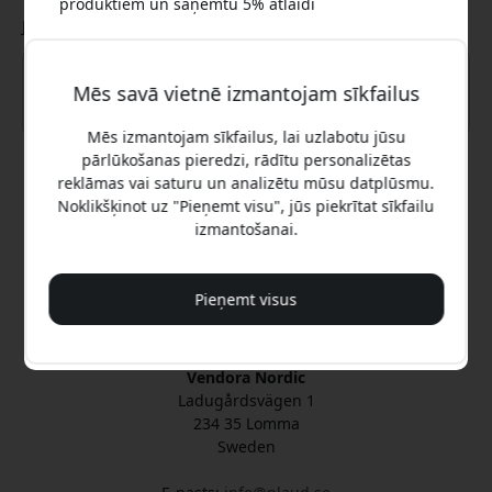
produktiem un saņemtu 5% atlaidi
Jūsu ziņojums
Mēs savā vietnē izmantojam sīkfailus
Jā, es vēlos 5% atlaidi
Mēs izmantojam sīkfailus, lai uzlabotu jūsu
pārlūkošanas pieredzi, rādītu personalizētas
reklāmas vai saturu un analizētu mūsu datplūsmu.
Sūtīt
Mēs jums nekad nesūtīsim surogātpastu. Reģistrējoties,
Noklikšķinot uz "Pieņemt visu", jūs piekrītat sīkfailu
jūs piekrītat neregulāriem mārketinga e-pastiem,
izmantošanai.
izglītojošām sērijām un īpašiem piedāvājumiem.
Oficiālais Plaud Latvija
Nē, es labāk maksātu pilnu cenu.
Pieņemt visus
Pārvalda un uztur Vendora Nordic
Plaud oficiālais izplatītājs
Vendora Nordic
Ladugårdsvägen 1
234 35 Lomma
Sweden