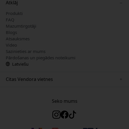
Atklāj
Produkti
FAQ
Mazumtirgotāji
Blogs
Atsauksmes
Video
Sazinieties ar mums
Pārdošanas un piegādes noteikumi
Latviešu
Citas Vendora vietnes
www.herqs.se
www.paperlike.se
Seko mums
www.alogic.se
www.satechi.se
www.pipetto.se
www.mujjo.se
www.nordicsmartlight.se