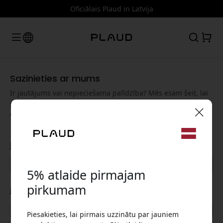
Oficiālais Plaud in Latvija
Sazinieties ar mums
Ir jautājums vai nepieciešama palīdzība? Mēs esam šeit, lai
palīdzētu. Aizpildiet veidlapu, un mēs ar jums sazināsimies,
cik drīz vien iespējams.
🎉 Jūsu atlaižu kods:
Jūsu vārds
5% atlaide pirmajam
pirkumam
Jūsu e-pasts
Izmantojiet šo kodu, veicot pasūtījumu, lai
Piesakieties, lai pirmais uzzinātu par jauniem
saņemtu 5% atlaidi.