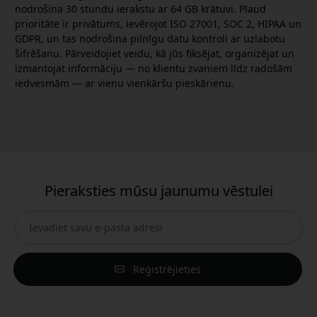
nodrošina 30 stundu ierakstu ar 64 GB krātuvi. Plaud
prioritāte ir privātums, ievērojot ISO 27001, SOC 2, HIPAA un
GDPR, un tas nodrošina pilnīgu datu kontroli ar uzlabotu
šifrēšanu. Pārveidojiet veidu, kā jūs fiksējat, organizējat un
izmantojat informāciju — no klientu zvaniem līdz radošām
iedvesmām — ar vienu vienkāršu pieskārienu.
Pieraksties mūsu jaunumu vēstulei
Reģistrējieties