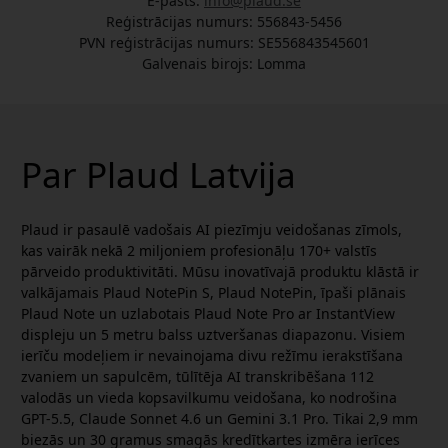
E-pasts:
info@plaud.se
Reģistrācijas numurs: 556843-5456
PVN reģistrācijas numurs: SE556843545601
Galvenais birojs: Lomma
Par Plaud Latvija
Plaud ir pasaulē vadošais AI piezīmju veidošanas zīmols,
kas vairāk nekā 2 miljoniem profesionāļu 170+ valstīs
pārveido produktivitāti. Mūsu inovatīvajā produktu klāstā ir
valkājamais Plaud NotePin S, Plaud NotePin, īpaši plānais
Plaud Note un uzlabotais Plaud Note Pro ar InstantView
displeju un 5 metru balss uztveršanas diapazonu. Visiem
ierīču modeļiem ir nevainojama divu režīmu ierakstīšana
zvaniem un sapulcēm, tūlītēja AI transkribēšana 112
valodās un vieda kopsavilkumu veidošana, ko nodrošina
GPT-5.5, Claude Sonnet 4.6 un Gemini 3.1 Pro. Tikai 2,9 mm
biezās un 30 gramus smagās kredītkartes izmēra ierīces