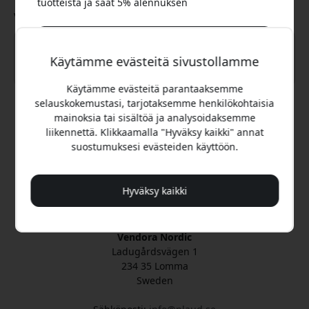
tuotteista ja saat 5% alennuksen
Viestisi
Käytämme evästeitä sivustollamme
Kyllä, haluan 5% alennuksen
Käytämme evästeitä parantaaksemme
selauskokemustasi, tarjotaksemme henkilökohtaisia
mainoksia tai sisältöä ja analysoidaksemme
Lähetä
Emme koskaan spämmää sinua. Rekisteröitymällä
liikennettä. Klikkaamalla "Hyväksy kaikki" annat
hyväksyt satunnaiset markkinointisähköpostit, opastavat
suostumuksesi evästeiden käyttöön.
sarjat ja erikoistarjoukset.
Virallinen Plaud Suomi:ssa
Ei, maksan mieluummin täyden hinnan.
Hyväksy kaikki
Vendora Nordicin operoima ja hallinnoima
Plaud:n virallinen jakelija
Vendora Nordic
Ladugårdsvägen 1
234 35 Lomma
Sweden