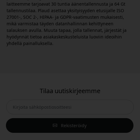
laitteemme tarjoavat 30 tuntia äänentallennusta ja 64 Gt
tallennustilaa. Plaud asettaa yksityisyyden etusijalle ISO
27001-, SOC 2-, HIPAA- ja GDPR-vaatimusten mukaisesti,
mikä varmistaa täyden datanhallinnan kehittyneen
salauksen avulla. Muuta tapaa, jolla tallennat, järjestät ja
hyödynnät tietoa asiakaskeskusteluista luoviin ideoihin
yhdellä painalluksella.
Tilaa uutiskirjeemme
Rekisteröidy