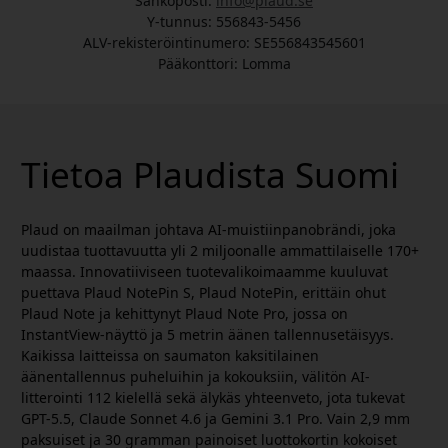
Sähköposti:
info@plaud.se
Y-tunnus: 556843-5456
ALV-rekisteröintinumero: SE556843545601
Pääkonttori: Lomma
Tietoa Plaudista Suomi
Plaud on maailman johtava AI-muistiinpanobrändi, joka
uudistaa tuottavuutta yli 2 miljoonalle ammattilaiselle 170+
maassa. Innovatiiviseen tuotevalikoimaamme kuuluvat
puettava Plaud NotePin S, Plaud NotePin, erittäin ohut
Plaud Note ja kehittynyt Plaud Note Pro, jossa on
InstantView-näyttö ja 5 metrin äänen tallennusetäisyys.
Kaikissa laitteissa on saumaton kaksitilainen
äänentallennus puheluihin ja kokouksiin, välitön AI-
litterointi 112 kielellä sekä älykäs yhteenveto, jota tukevat
GPT-5.5, Claude Sonnet 4.6 ja Gemini 3.1 Pro. Vain 2,9 mm
paksuiset ja 30 gramman painoiset luottokortin kokoiset