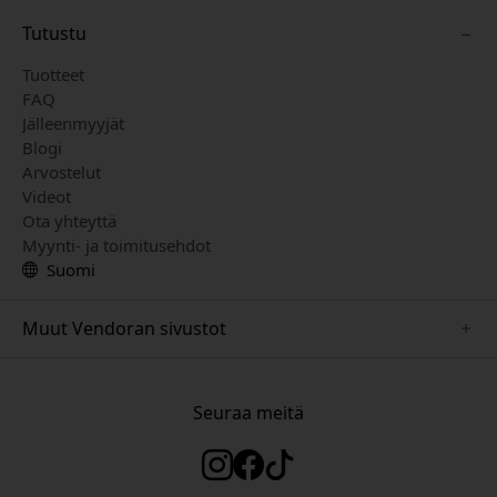
Tutustu
Tuotteet
FAQ
Jälleenmyyjät
Blogi
Arvostelut
Videot
Ota yhteyttä
Myynti- ja toimitusehdot
Suomi
Muut Vendoran sivustot
www.herqs.se
www.paperlike.se
Seuraa meitä
www.alogic.se
www.satechi.se
www.pipetto.se
www.mujjo.se