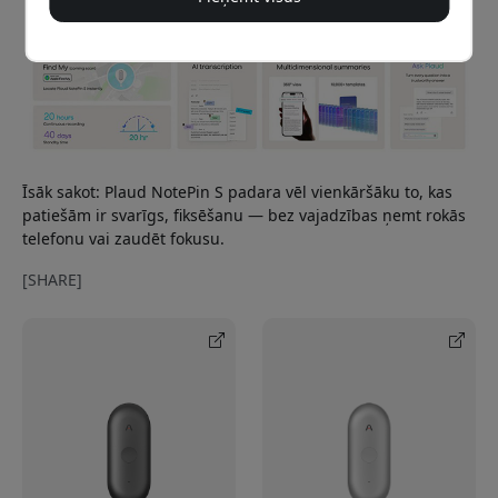
Īsāk sakot: Plaud NotePin S padara vēl vienkāršāku to, kas
patiešām ir svarīgs, fiksēšanu — bez vajadzības ņemt rokās
telefonu vai zaudēt fokusu.
[SHARE]