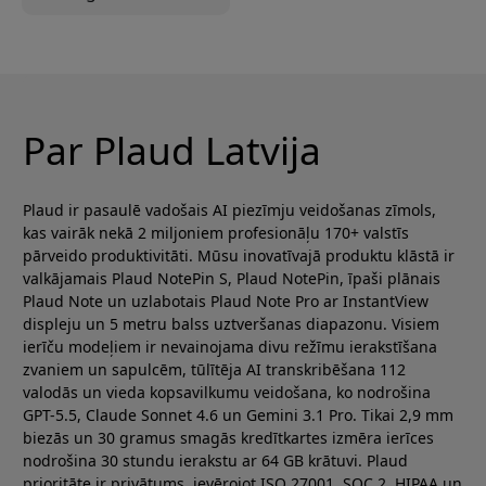
transkripciju
Par Plaud Latvija
Plaud ir pasaulē vadošais AI piezīmju veidošanas zīmols,
kas vairāk nekā 2 miljoniem profesionāļu 170+ valstīs
pārveido produktivitāti. Mūsu inovatīvajā produktu klāstā ir
valkājamais Plaud NotePin S, Plaud NotePin, īpaši plānais
Plaud Note un uzlabotais Plaud Note Pro ar InstantView
displeju un 5 metru balss uztveršanas diapazonu. Visiem
ierīču modeļiem ir nevainojama divu režīmu ierakstīšana
zvaniem un sapulcēm, tūlītēja AI transkribēšana 112
valodās un vieda kopsavilkumu veidošana, ko nodrošina
GPT-5.5, Claude Sonnet 4.6 un Gemini 3.1 Pro. Tikai 2,9 mm
biezās un 30 gramus smagās kredītkartes izmēra ierīces
nodrošina 30 stundu ierakstu ar 64 GB krātuvi. Plaud
prioritāte ir privātums, ievērojot ISO 27001, SOC 2, HIPAA un