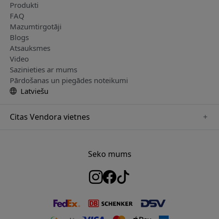
Produkti
FAQ
Mazumtirgotāji
Blogs
Atsauksmes
Video
Sazinieties ar mums
Pārdošanas un piegādes noteikumi
Latviešu
Citas Vendora vietnes
www.herqs.se
www.paperlike.se
Seko mums
www.alogic.se
www.satechi.se
www.pipetto.se
www.mujjo.se
www.nordicsmartlight.se