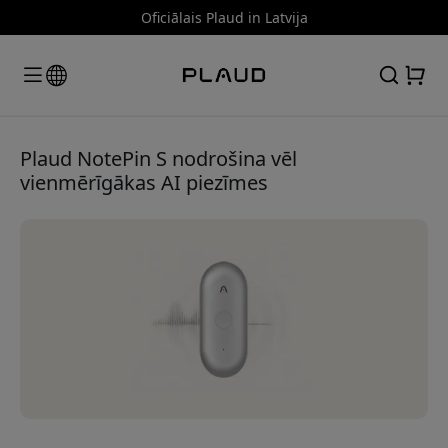
Oficiālais Plaud in Latvija
Plaud NotePin S nodrošina vēl
vienmērīgākas AI piezīmes