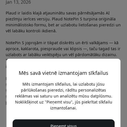
Jan 13, 2026
Plaud ir laidis klajā atjauninātu savas pārnēsājamās AI
piezīmju ierīces versiju. Plaud NotePin S turpina oriģināla
minimālistisko formu, bet ar uzlabotu lietošanas pieredzi un
vēl labāku kontroli ikdienā.
NotePin S joprojām ir tikpat diskrēts un ērti valkājams — kā
aproce, kaklarota, piespraude vai klipsis —, taču tagad tas ir
uzlabots ar labāku veiktspēju un vēl pārdomātāku dizainu.
Tas vienmēr ir gatavs, kad parādās sapulce, saruna vai
ideja.
Mēs savā vietnē izmantojam sīkfailus
Lielākais jaunums ir fiziska poga. Ar vienu pieskārienu var
Mēs izmantojam sīkfailus, lai uzlabotu jūsu
sākt vai apturēt ierakstīšanu, un ar ātru klikšķi var atzīmēt
pārlūkošanas pieredzi, rādītu personalizētas
svarīgus mirkļus reāllaikā. Šie “instant highlights” palīdz AI
reklāmas vai saturu un analizētu mūsu datplūsmu.
saprast, kas ir īpaši būtiski, un pēc tam nodrošina vēl
Noklikšķinot uz "Pieņemt visu", jūs piekrītat sīkfailu
precīzākus kopsavilkumus un piezīmes.
izmantošanai.
Pieņemt visus