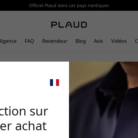
Officiel Plaud dans Les pays nordiques
lligence
FAQ
Revendeur
Blog
Avis
Vidéos
C
 outil d’IA depuis le papier et le s
🎉 Votr
rédu
tion sur
er achat