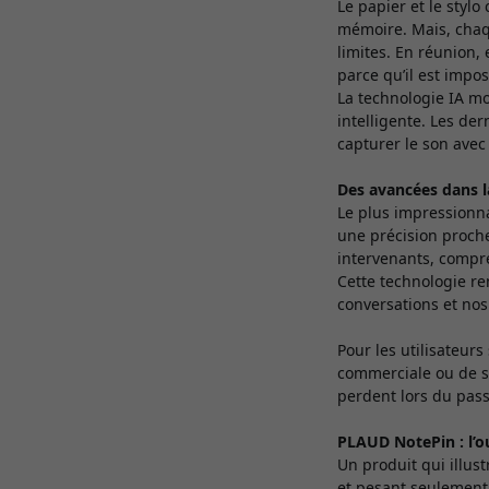
Le papier et le stylo
mémoire. Mais, chaque
limites. En réunion,
parce qu’il est impos
La technologie IA m
intelligente. Les de
capturer le son ave
Des avancées dans 
Le plus impressionna
une précision proche
intervenants, compre
Cette technologie r
conversations et no
Pour les utilisateurs
commerciale ou de s
perdent lors du passag
PLAUD NotePin : l’ou
Un produit qui illust
et pesant seulement