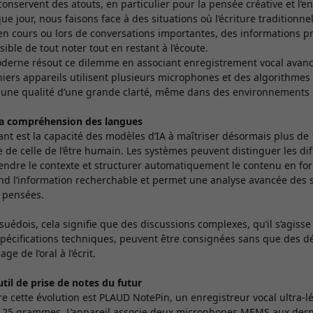
 conservent des atouts, en particulier pour la pensée créative et l’
 jour, nous faisons face à des situations où l’écriture traditionnel
 en cours ou lors de conversations importantes, des informations p
sible de tout noter tout en restant à l’écoute.
oderne résout ce dilemme en associant enregistrement vocal avancé
rniers appareils utilisent plusieurs microphones et des algorithme
c une qualité d’une grande clarté, même dans des environnements 
la compréhension des langues
nt est la capacité des modèles d’IA à maîtriser désormais plus de
 de celle de l’être humain. Les systèmes peuvent distinguer les di
ndre le contexte et structurer automatiquement le contenu en forma
end l’information recherchable et permet une analyse avancée des
s pensées.
 suédois, cela signifie que des discussions complexes, qu’il s’agisse
pécifications techniques, peuvent être consignées sans que des dé
e de l’oral à l’écrit.
til de prise de notes du futur
re cette évolution est PLAUD NotePin, un enregistreur vocal ultra-lé
 25 grammes. L’appareil associe deux microphones MEMS aux derni