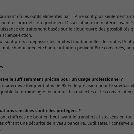
rnant où les outils alimentés par l’IA ne sont plus seulement un
ncrètes aux défis du quotidien. L’association d’un matériel avancé, 
puissance de traitement basée sur le cloud ouvre des possibilités qu
 science-fiction.
ui sont prêts à dépasser les limites traditionnelles, les notes IA of
 mot, chaque idée et chaque intuition peuvent être conservés, ana
es
 est-elle suffisamment précise pour un usage professionnel ?
A modernes atteignent plus de 95 % de précision pour le suédois e
uable la terminologie technique, les dialectes et les conversation
tions sensibles sont-elles protégées ?
ont chiffrées de bout en bout avant le transfert et stockées en tou
iés offrant une sécurité de niveau bancaire. L’utilisateur conserve u
.