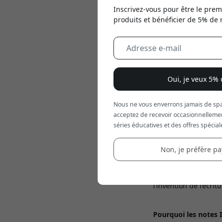
Inscrivez-vous pour être le prem
produits et bénéficier de 5% de 
Oui, je veux 5%
Nous ne vous enverrons jamais de spa
acceptez de recevoir occasionnelleme
Jun 05, 2025
séries éducatives et des offres spécial
Depuis des milliers 
Non, je préfère pay
leurs idées et les i
technologique qui t
vocaux alimentés par
l’invention de l’écritu
Pourquoi les notes 