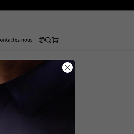
ontactez-nous
tylo en 2025
e code de
ction :