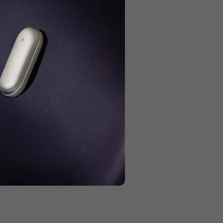
 paiement pour obtenir 5% de
uction.
er leurs pensées,
lution
. Les enregistreurs
tion depuis