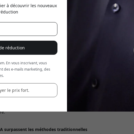
ier à découvrir les nouveaux
Utilisez ce code lors du
réduction
réd
 de réduction
m. En vous inscrivant, vous
nt des e-mails marketing, des
es.
d’années, les gens s’appuient sur le papier et le stylo pour conserv
er le prix fort.
nformations importantes. Mais en 2025, nous faisons face à une révo
ransforme en profondeur la façon dont nous documentons notre vie
 l’IA représentent la plus grande avancée en gestion de l’informa
re.
IA surpassent les méthodes traditionnelles