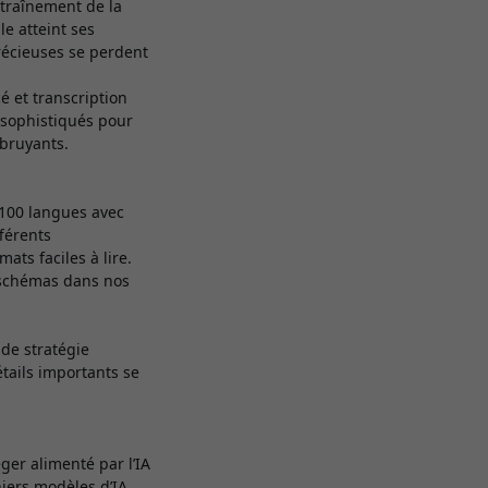
entraînement de la
le atteint ses
récieuses se perdent
 et transcription
s sophistiqués pour
bruyants.
 100 langues avec
fférents
ts faciles à lire.
 schémas dans nos
 de stratégie
tails importants se
ger alimenté par l’IA
ers modèles d’IA,