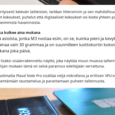
rityisesti kätevän laitteiston, tarkkan litteroinnin ja sen mahdolli
et kokoukset, puhelut että digitaaliset kokoukset voi koota yhteen p
keimmistä havainnoista.
joka kulkee aina mukana
 asioista, jonka M3 nostaa esiin, on se, kuinka pieni ja kev
painaa vain 30 grammaa ja on suunnilleen luottokortin kokoi
ana joka päivä.
lisäksi sisäänrakennettu näyttö, joka näyttää muun muassa tallenn
elijan mukaan tämä on selvä parannus edeltäjään verrattuna.
olimatta Plaud Note Pro sisältää neljä mikrofonia ja erillisen VPU:
vähentämään taustamelua ja parantamaan puheen tallennusta.