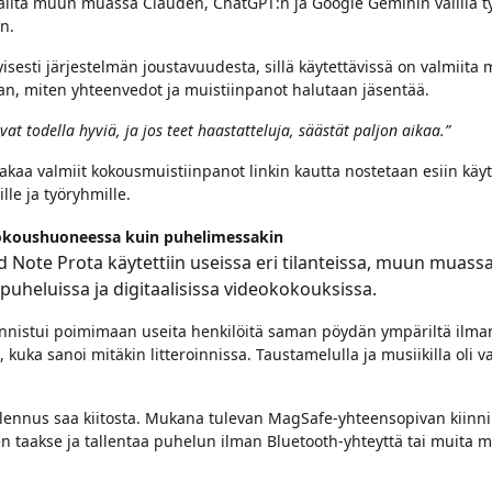
 valita muun muassa Clauden, ChatGPT:n ja Google Geminin välillä t
n.
tyisesti järjestelmän joustavuudesta, sillä käytettävissä on valmiita 
an, miten yhteenvedot ja muistiinpanot halutaan jäsentää.
t todella hyviä, ja jos teet haastatteluja, säästät paljon aikaa.”
kaa valmiit kokousmuistiinpanot linkin kautta nostetaan esiin käy
lle ja työryhmille.
kokoushuoneessa kuin puhelimessakin
d Note Prota käytettiin useissa eri tilanteissa, muun muass
uheluissa ja digitaalisissa videokokouksissa.
nnistui poimimaan useita henkilöitä saman pöydän ympäriltä ilman
 kuka sanoi mitäkin litteroinnissa. Taustamelulla ja musiikilla oli 
lennus saa kiitosta. Mukana tulevan MagSafe-yhteensopivan kiinnik
n taakse ja tallentaa puhelun ilman Bluetooth-yhteyttä tai muita 