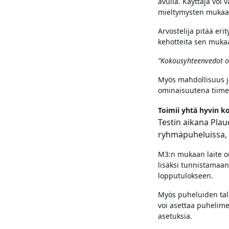
avulla. Käyttäjä voi
mieltymysten mukaa
Arvostelija pitää eri
kehotteita sen muka
”Kokousyhteenvedot ova
Myös mahdollisuus ja
ominaisuutena tiimei
Toimii yhtä hyvin 
Testin aikana Plau
ryhmäpuheluissa, p
M3:n mukaan laite o
lisäksi tunnistamaan,
lopputulokseen.
Myös puheluiden tal
voi asettaa puhelime
asetuksia.