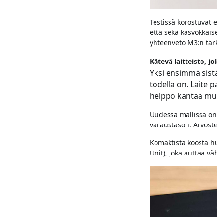
Testissä korostuvat e
että sekä kasvokkais
yhteenveto M3:n tär
Kätevä laitteisto, 
Yksi ensimmäisistä
todella on. Laite 
helppo kantaa muk
Uudessa mallissa on 
varaustason. Arvost
Komaktista koosta hu
Unit), joka auttaa 