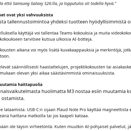
la että Samsung Galaxy S26:lla, ja lopputulos oli todella hyvä.”
set ovat yksi vahvuuksista
ista tallennustoimintoa yhdeksi tuotteen hyödyllisimmistä 
lluksella käyttäjä voi tallentaa Teams-kokouksia ja muita videokok
 kokoukseen tarvitsee kutsua ulkoisia AI-botteja.
kousten aikana voi myös lisätä kuvakaappauksia ja merkintöjä, jotka
toon.
televät säännöllisesti haastattelujen, projektikokousten tai asiakask
 mukaan olevan yksi aikaa säästävimmistä ominaisuuksista.
utamia haittapuolia
onaisvaikutelmasta huolimatta M3 nostaa esiin muutamia koht
 ostamista.
 lataamista. USB-C:n sijaan Plaud Note Pro käyttää magneettista e
keänä haittana matkoilla tai jos kaapeli katoaa.
skään ole täysin virheetöntä. Kuten muutkin AI-pohjaiset palvelut, j