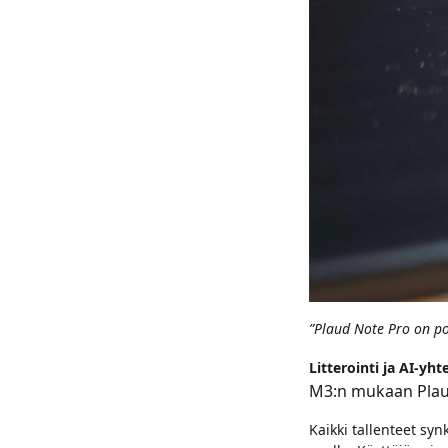
”Plaud Note Pro on po
Litterointi ja AI-y
M3:n mukaan Plau
Kaikki tallenteet syn