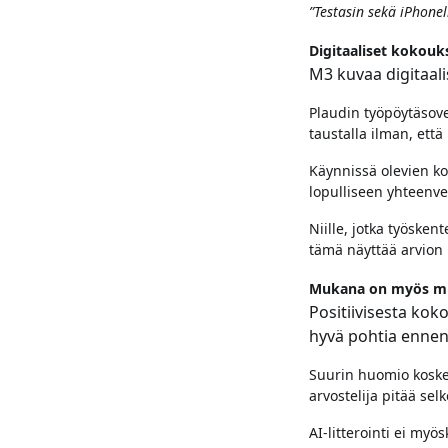
”Testasin sekä iPhonel
Digitaaliset kokouk
M3 kuvaa digitaal
Plaudin työpöytäsove
taustalla ilman, että
Käynnissä olevien ko
lopulliseen yhteenve
Niille, jotka työsken
tämä näyttää arvion
Mukana on myös mu
Positiivisesta kok
hyvä pohtia ennen
Suurin huomio koskee
arvostelija pitää sel
AI-litterointi ei myö