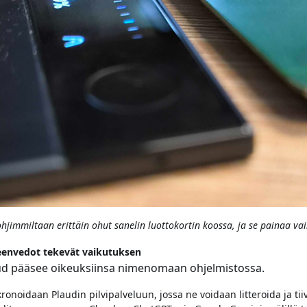
hjimmiltaan erittäin ohut sanelin luottokortin koossa, ja se painaa v
hteenvedot tekevät vaikutuksen
d pääsee oikeuksiinsa nimenomaan ohjelmistossa.
kronoidaan Plaudin pilvipalveluun, jossa ne voidaan litteroida ja tii