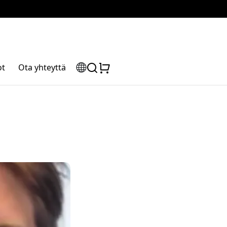
ot
Ota yhteyttä