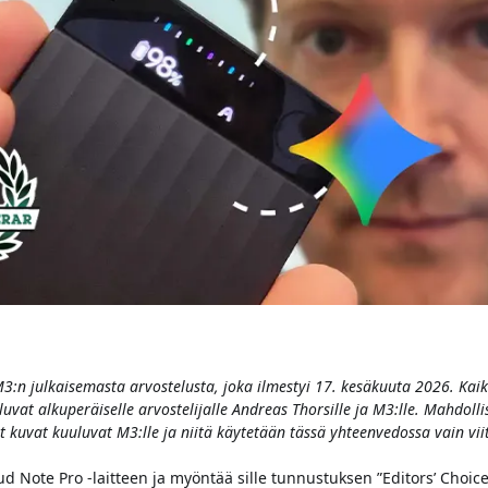
:n julkaisemasta arvostelusta, joka ilmestyi 17. kesäkuuta 2026. Kaikk
uvat alkuperäiselle arvostelijalle Andreas Thorsille ja M3:lle. Mahdolli
t kuvat kuuluvat M3:lle ja niitä käytetään tässä yhteenvedossa vain vii
d Note Pro -laitteen ja myöntää sille tunnustuksen ”Editors’ Choic