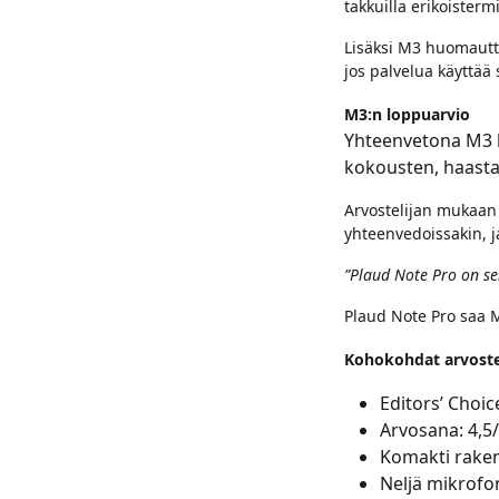
takkuilla erikoisterm
Lisäksi M3 huomautt
jos palvelua käyttää
M3:n loppuarvio
Yhteenvetona M3 ku
kokousten, haasta
Arvostelijan mukaan 
yhteenvedoissakin, ja
”Plaud Note Pro on sel
Plaud Note Pro saa 
Kohokohdat arvoste
Editors’ Choic
Arvosana: 4,5
Komakti rake
Neljä mikrofo