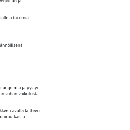
yönkulun ja
malleja tai omia
tännöllisenä
a
 ongelmia ja pystyi
vain vähän vaikutusta
keen avulla laitteen
monimutkaisia