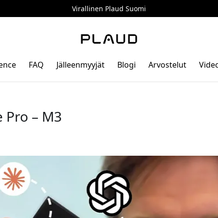
Virallinen Plaud Suomi
gence
FAQ
Jälleenmyyjät
Blogi
Arvostelut
Vide
e Pro – M3