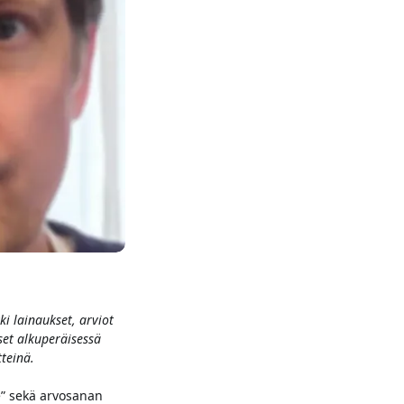
i lainaukset, arviot
set alkuperäisessä
tteinä.
e” sekä arvosanan