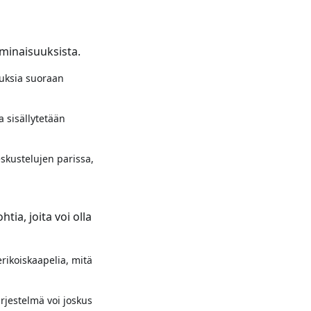
ominaisuuksista.
ouksia suoraan
 sisällytetään
eskustelujen parissa,
ia, joita voi olla
rikoiskaapelia, mitä
ärjestelmä voi joskus