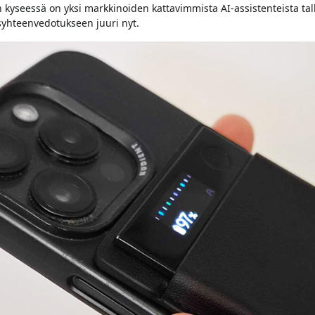
 kyseessä on yksi markkinoiden kattavimmista AI-assistenteista ta
ousyhteenvedotukseen juuri nyt.