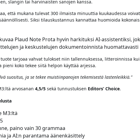
ien, slangin tai harvinaisten sanojen kanssa.
aa, että mukana tulevat 300 ilmaista minuuttia kuukaudessa voivat
 säännöllisesti. Siksi tilauskustannus kannattaa huomioida kokonais
vaa Plaud Note Prota hyvin harkituksi AI-assistentiksi, jo
ttelujen ja keskustelujen dokumentoinnista huomattavast
tuote tarjoaa vahvat tulokset niin tallennuksessa, litteroinnissa ku
 pieni koko tekee siitä helpon käyttää arjessa.
vä suositus, ja se tekee muistiinpanojen tekemisestä lastenleikkiä.”
M3:ltä arvosanan
4,5/5
sekä tunnustuksen
Editors’ Choice
.
lusta
e M3:ltä
/5
nne, paino vain 30 grammaa
nia ja AI:n parantama äänenkäsittely