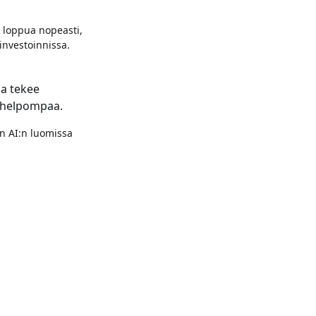
 loppua nopeasti,
investoinnissa.
ka tekee
i helpompaa.
in AI:n luomissa