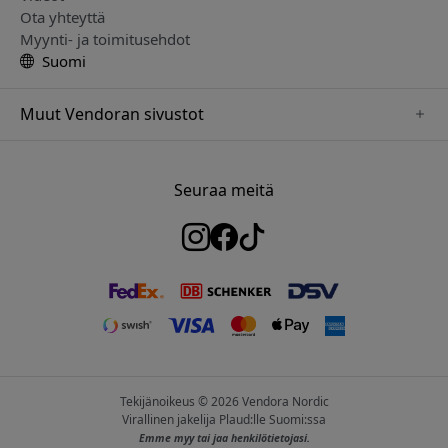
Ota yhteyttä
Myynti- ja toimitusehdot
Suomi
Muut Vendoran sivustot
www.herqs.se
www.paperlike.se
Seuraa meitä
www.alogic.se
www.satechi.se
www.pipetto.se
www.mujjo.se
www.nordicsmartlight.se
Tekijänoikeus © 2026 Vendora Nordic
Virallinen jakelija Plaud:lle Suomi:ssa
Emme myy tai jaa henkilötietojasi.