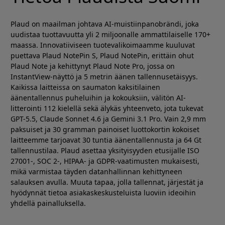
Plaud on maailman johtava AI-muistiinpanobrändi, joka
uudistaa tuottavuutta yli 2 miljoonalle ammattilaiselle 170+
maassa. Innovatiiviseen tuotevalikoimaamme kuuluvat
puettava Plaud NotePin S, Plaud NotePin, erittäin ohut
Plaud Note ja kehittynyt Plaud Note Pro, jossa on
InstantView-näyttö ja 5 metrin äänen tallennusetäisyys.
Kaikissa laitteissa on saumaton kaksitilainen
äänentallennus puheluihin ja kokouksiin, välitön AI-
litterointi 112 kielellä sekä älykäs yhteenveto, jota tukevat
GPT-5.5, Claude Sonnet 4.6 ja Gemini 3.1 Pro. Vain 2,9 mm
paksuiset ja 30 gramman painoiset luottokortin kokoiset
laitteemme tarjoavat 30 tuntia äänentallennusta ja 64 Gt
tallennustilaa. Plaud asettaa yksityisyyden etusijalle ISO
27001-, SOC 2-, HIPAA- ja GDPR-vaatimusten mukaisesti,
mikä varmistaa täyden datanhallinnan kehittyneen
salauksen avulla. Muuta tapaa, jolla tallennat, järjestät ja
hyödynnät tietoa asiakaskeskusteluista luoviin ideoihin
yhdellä painalluksella.