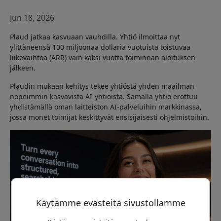
Jun 18, 2026
Plaud jatkaa kasvuaan vauhdilla. Yhtiö ilmoittaa nyt
ylittäneensä 100 miljoonaa dollaria vuotuista toistuvaa
liikevaihtoa (ARR) vain kaksi vuotta toiminnan aloituksen
jälkeen.
Plaudin mukaan kehitys tekee yhtiöstä yhden maailman
nopeimmin kasvavista AI-yhtiöistä. Samalla yhtiö erottuu
yhdistämällä oman laitteiston AI-palveluihin markkinassa,
jossa monet toimijat keskittyvät ensisijaisesti ohjelmistoihin.
Käytämme evästeitä sivustollamme