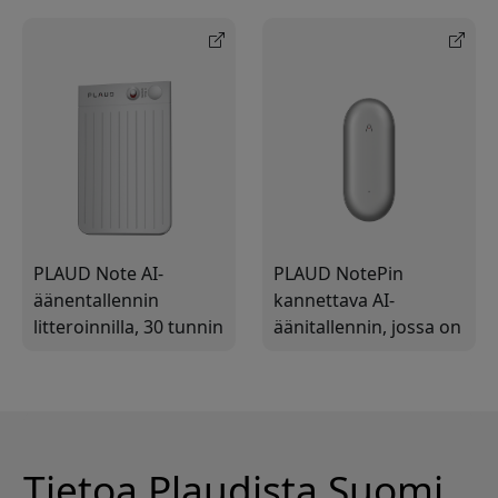
Gt tallennustila ja 20
litteroinnilla, AI-
tunnin äänentallennus
yhteenvedoilla ja Find
Mylla
PLAUD Note AI-
PLAUD NotePin
äänentallennin
kannettava AI-
litteroinnilla, 30 tunnin
äänitallennin, jossa on
akku, 64 GB
litterointi, 64 GB:n
tallennustilaa ja
tallennustila, Apple
magneettinen
Find My ja 20 tunnin
suojakotelo
äänentallennus
Tietoa Plaudista Suomi