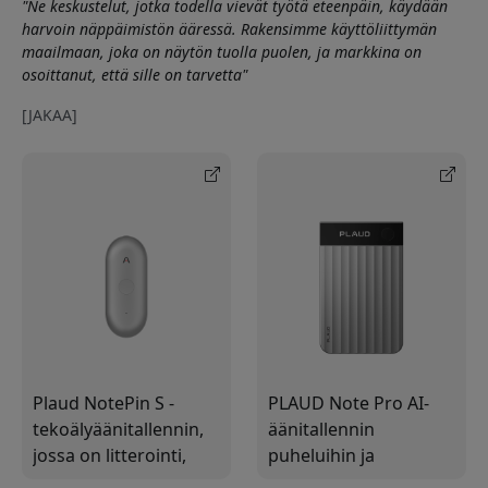
"Ne keskustelut, jotka todella vievät työtä eteenpäin, käydään
harvoin näppäimistön ääressä. Rakensimme käyttöliittymän
maailmaan, joka on näytön tuolla puolen, ja markkina on
osoittanut, että sille on tarvetta"
[JAKAA]
Plaud NotePin S -
PLAUD Note Pro AI-
tekoälyäänitallennin,
äänitallennin
jossa on litterointi,
puheluihin ja
puhujien erottelu, 64
kokouksiin,