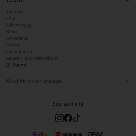
Tuotteet
FAQ
Jälleenmyyjät
Blogi
Arvostelut
Videot
Ota yhteyttä
Myynti- ja toimitusehdot
Suomi
Muut Vendoran sivustot
www.herqs.se
www.paperlike.se
Seuraa meitä
www.alogic.se
www.satechi.se
www.pipetto.se
www.mujjo.se
www.nordicsmartlight.se