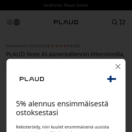
Virallinen Plaud Suomi
Tuotenumero: PLD-64G-SI
4.9 (10)
PLAUD Note AI-äänentallennin litteroinnilla,
30 tunnin akku, 64 GB tallennustilaa ja
magneettinen suojakotelo - Hopea
🎉 Alennuskoodisi:
5% alennus ensimmäisestä
ostoksestasi
Käytä tätä koodia kassalla saadaksesi 5%
Rekisteröidy, niin kuulet ensimmäisenä uusista
alennuksen.