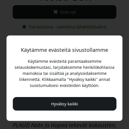
Osta nyt
Varastossa - valmiina lähetettäväksi
Toimitus 9.99 EUR:ssa Suomi:ssa
Ei piilomaksuja
Käytämme evästeitä sivustollamme
Käytämme evästeitä parantaaksemme
Toimitus 10-12 elokuu
Nopea ja jäljitettävä toimitus
selauskokemustasi, tarjotaksemme henkilökohtaisia
mainoksia tai sisältöä ja analysoidaksemme
liikennettä. Klikkaamalla "Hyväksy kaikki" annat
30 päivän palautusoikeus
suostumuksesi evästeiden käyttöön.
Helppo palautus - ei vaivaa
Hyväksy kaikki
Turvalliset maksut salauksella
PLAUD Note ja Hopea tekevät kokousten,