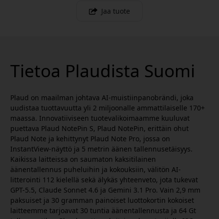
Jaa tuote
Tietoa Plaudista Suomi
Plaud on maailman johtava AI-muistiinpanobrändi, joka
uudistaa tuottavuutta yli 2 miljoonalle ammattilaiselle 170+
maassa. Innovatiiviseen tuotevalikoimaamme kuuluvat
puettava Plaud NotePin S, Plaud NotePin, erittäin ohut
Plaud Note ja kehittynyt Plaud Note Pro, jossa on
InstantView-näyttö ja 5 metrin äänen tallennusetäisyys.
Kaikissa laitteissa on saumaton kaksitilainen
äänentallennus puheluihin ja kokouksiin, välitön AI-
litterointi 112 kielellä sekä älykäs yhteenveto, jota tukevat
GPT-5.5, Claude Sonnet 4.6 ja Gemini 3.1 Pro. Vain 2,9 mm
paksuiset ja 30 gramman painoiset luottokortin kokoiset
laitteemme tarjoavat 30 tuntia äänentallennusta ja 64 Gt