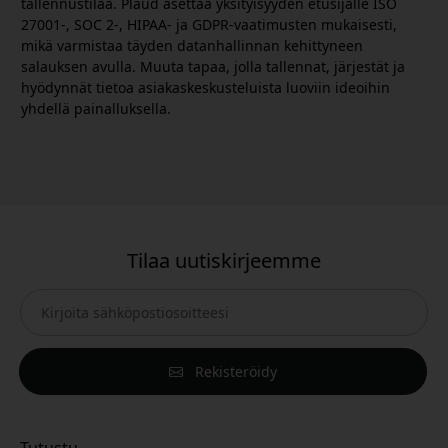
tallennustilaa. Plaud asettaa yksityisyyden etusijalle ISO
27001-, SOC 2-, HIPAA- ja GDPR-vaatimusten mukaisesti,
mikä varmistaa täyden datanhallinnan kehittyneen
salauksen avulla. Muuta tapaa, jolla tallennat, järjestät ja
hyödynnät tietoa asiakaskeskusteluista luoviin ideoihin
yhdellä painalluksella.
Tilaa uutiskirjeemme
Rekisteröidy
Tutustu