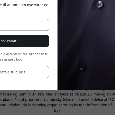
"Plaud Note Pro er måske
e til at høre om nye varer og
har købt." Det er den ind
Ahrnstedt — og hans fulde
en perfekt score på 5/5. 
forgænger — de samme k
[LÆS MERE OM DET]
magnetiske MagSafe-fastg
r 5% rabat
112 sprog. Men den virkel
 dig accepterer du lejlighedsvise
Om Plaud Danmark
 særlige tilbud.
betale fuld pris.
rbedrer produktiviteten for over 2 millioner+ professionelle i me
ud NotePin, den ultraslanke Plaud Note og den avancerede Plaud N
der sømløs optagelse i to tilstande til opkald og møder, øjeblikkel
et 4.6 og Gemini 3.1 Pro. Med en tykkelse på kun 2,9 mm og en væ
plads. Plaud prioriterer databeskyttelse med overholdelse af ISO
ndl måden, du indsamler, organiserer og bruger information på, f
tryk.