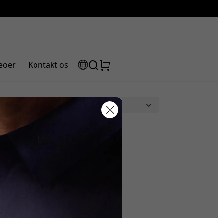
eoer
Kontakt os
rabatkode:
026]
UD Note Pro med en perfekt
assen for at få 5% rabat.