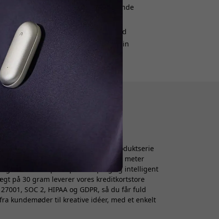
 bare den bedste gadget, du nogensinde
ledende dom fra MacWire's Petter
 anmeldelse lever op til det løfte med
På overfladen ligner Note Pro næsten sin
reditkortdimensioner, den samme
ørelse, den samme AI-transskription på
ige magi ligger i, hv
re end 170 lande. Vores innovative produktserie
ote Pro med InstantView display og 5 meter
ig AI-transskription på 112 sprog og intelligent
gt på 30 gram leverer vores kreditkortstore
 27001, SOC 2, HIPAA og GDPR, så du får fuld
ra kundemøder til kreative idéer, med et enkelt