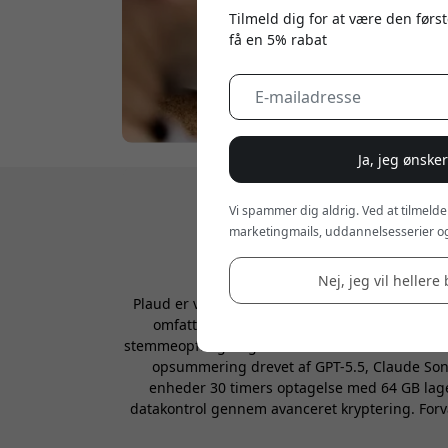
Tilmeld dig for at være den først
få en 5% rabat
Ja, jeg ønske
Vi spammer dig aldrig. Ved at tilmelde
marketingmails, uddannelsesserier og
Nej, jeg vil hellere 
Plaud er verdens førende AI-notesbrand, som fo
omfatter den bærbare Plaud NotePin S, Pla
stemmeopfangningsrækkevidde. Alle enheder tilby
opsummering drevet af GPT-5.5, Claude Sonn
enheder 30 timers optagelse med 64 GB lager
datakontrol gennem avanceret kryptering. Forva