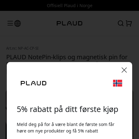
Offisiell Plaud i Norge
Art.nr.: NP-AC-CP-SI
PLAUD NotePin-klips og magnetisk pin for
PLAUD NotePin med to bæremåter for
håndfri bruk - Lunar Silver
🎉 Din rabattkode:
5% rabatt på ditt første kjøp
Meld deg på for å være blant de første som får
høre om nye produkter og få 5% rabatt
Bruk denne koden i kassen for å få 5% rabatt.