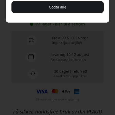
Godta alle
Kjøp nå
På lager - klar til å sendes
Frakt 99 NOK i Norge
Ingen skjulte avgifter
Levering 10-12 august
Rask og sporbar levering
30 dagers returrett
Enkel retur - ingen krøll
Sikre betalinger med kryptering
Få sikker, handsfree bruk av din PLAUD