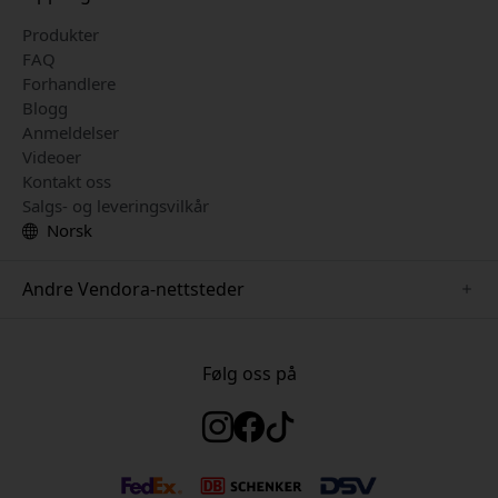
Produkter
FAQ
Forhandlere
Blogg
Anmeldelser
Videoer
Kontakt oss
Salgs- og leveringsvilkår
Norsk
Andre Vendora-nettsteder
www.herqs.se
www.paperlike.se
Følg oss på
www.alogic.se
www.satechi.se
www.pipetto.se
www.mujjo.se
www.nordicsmartlight.se