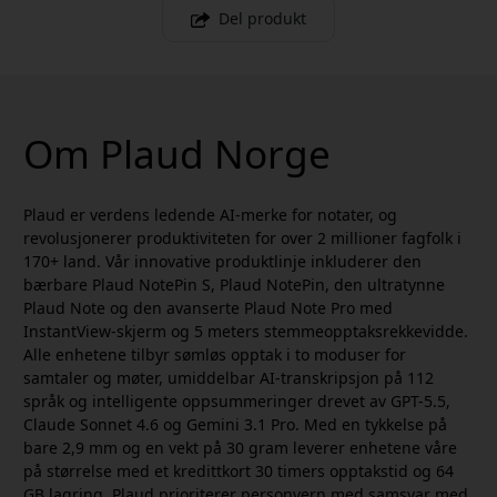
Del produkt
Om Plaud Norge
Plaud er verdens ledende AI-merke for notater, og
revolusjonerer produktiviteten for over 2 millioner fagfolk i
170+ land. Vår innovative produktlinje inkluderer den
bærbare Plaud NotePin S, Plaud NotePin, den ultratynne
Plaud Note og den avanserte Plaud Note Pro med
InstantView-skjerm og 5 meters stemmeopptaksrekkevidde.
Alle enhetene tilbyr sømløs opptak i to moduser for
samtaler og møter, umiddelbar AI-transkripsjon på 112
språk og intelligente oppsummeringer drevet av GPT-5.5,
Claude Sonnet 4.6 og Gemini 3.1 Pro. Med en tykkelse på
bare 2,9 mm og en vekt på 30 gram leverer enhetene våre
på størrelse med et kredittkort 30 timers opptakstid og 64
GB lagring. Plaud prioriterer personvern med samsvar med