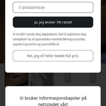
Ja, jeg ønsker 5% rabatt
Vi vil aldri sende deg søppelpost. Ved å registrere deg
samtykker du til sporadiske markedsførings-e-poster,
opplæringsserier og spesialtilbud.
Nei, jeg vil heller betale full pris.
Anbefalt pris
Vi bruker informasjonskapsler på
2 099 NOK
nettstedet vårt