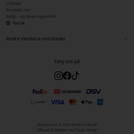
Videoer
Kontakt oss
Salgs- og leveringsvilkår
Norsk
Andre Vendora-nettsteder
www.herqs.se
www.paperlike.se
Følg oss på
www.alogic.se
www.satechi.se
www.pipetto.se
www.mujjo.se
www.nordicsmartlight.se
Opphavsrett © 2026 Vendora Nordic
Offisiell distributør for Plaud i Norge