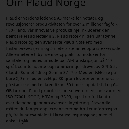
Om Plaud Norge
Plaud er verdens ledende AI-merke for notater, og
revolusjonerer produktiviteten for over 2 millioner fagfolk i
170+ land. Vår innovative produktlinje inkluderer den
bærbare Plaud NotePin S, Plaud NotePin, den ultratynne
Plaud Note og den avanserte Plaud Note Pro med
InstantView-skjerm og 5 meters stemmeopptaksrekkevidde.
Alle enhetene tilbyr sømløs opptak i to moduser for
samtaler og møter, umiddelbar AI-transkripsjon på 112
språk og intelligente oppsummeringer drevet av GPT-5.5,
Claude Sonnet 4.6 og Gemini 3.1 Pro. Med en tykkelse på
bare 2,9 mm og en vekt på 30 gram leverer enhetene våre
på størrelse med et kredittkort 30 timers opptakstid og 64
GB lagring. Plaud prioriterer personvern med samsvar med
ISO 27001, SOC 2, HIPAA og GDPR, og sikrer full kontroll
over dataene gjennom avansert kryptering. Forvandle
måten du fanger opp, organiserer og bruker informasjon
på, fra kundesamtaler til kreative inspirasjoner, med et
enkelt trykk.