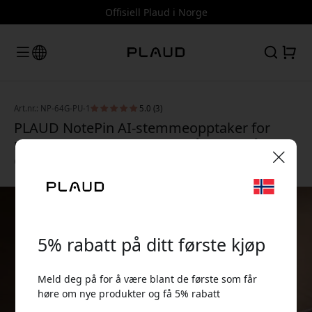
Offisiell Plaud i Norge
Art.nr.: NP-64G-PU-1
5.0 (3)
PLAUD NotePin AI-stemmeopptaker for
møter med transkribering på 112 språk, 64
GB og Apple Find My - Solnedgang lilla
🎉 Din rabattkode:
5% rabatt på ditt første kjøp
Meld deg på for å være blant de første som får
høre om nye produkter og få 5% rabatt
Bruk denne koden i kassen for å få 5% rabatt.