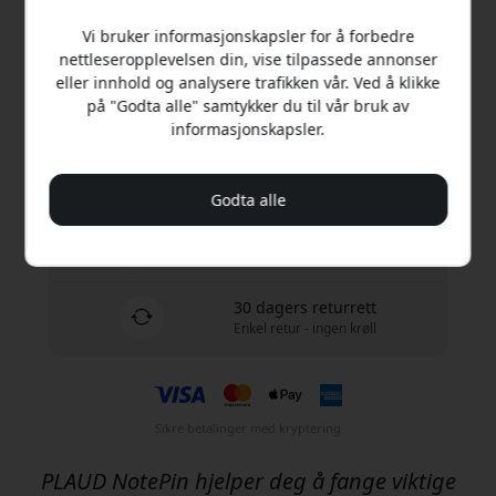
Vi bruker informasjonskapsler for å forbedre
Kjøp nå
nettleseropplevelsen din, vise tilpassede annonser
eller innhold og analysere trafikken vår. Ved å klikke
På lager - klar til å sendes
på "Godta alle" samtykker du til vår bruk av
informasjonskapsler.
Frakt 99 NOK i Norge
Ingen skjulte avgifter
Godta alle
Levering 10-12 august
Rask og sporbar levering
30 dagers returrett
Enkel retur - ingen krøll
Sikre betalinger med kryptering
PLAUD NotePin hjelper deg å fange viktige