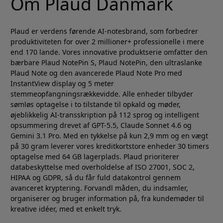
Om Plaud Danmark
Plaud er verdens førende AI-notesbrand, som forbedrer
produktiviteten for over 2 millioner+ professionelle i mere
end 170 lande. Vores innovative produktserie omfatter den
bærbare Plaud NotePin S, Plaud NotePin, den ultraslanke
Plaud Note og den avancerede Plaud Note Pro med
InstantView display og 5 meter
stemmeopfangningsrækkevidde. Alle enheder tilbyder
sømløs optagelse i to tilstande til opkald og møder,
øjeblikkelig AI-transskription på 112 sprog og intelligent
opsummering drevet af GPT-5.5, Claude Sonnet 4.6 og
Gemini 3.1 Pro. Med en tykkelse på kun 2,9 mm og en vægt
på 30 gram leverer vores kreditkortstore enheder 30 timers
optagelse med 64 GB lagerplads. Plaud prioriterer
databeskyttelse med overholdelse af ISO 27001, SOC 2,
HIPAA og GDPR, så du får fuld datakontrol gennem
avanceret kryptering. Forvandl måden, du indsamler,
organiserer og bruger information på, fra kundemøder til
kreative idéer, med et enkelt tryk.