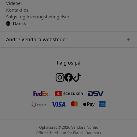
Videoer
Kontakt os
Salgs- og leveringsbetingelser
Dansk
Andre Vendora-websteder
www.herqs.se
www.paperlike.se
Følg os på
www.alogic.se
www.satechi.se
www.pipetto.se
www.mujjo.se
www.nordicsmartlight.se
Ophavsret © 2026 Vendora Nordic
Officiel distributør for Plaud i Danmark