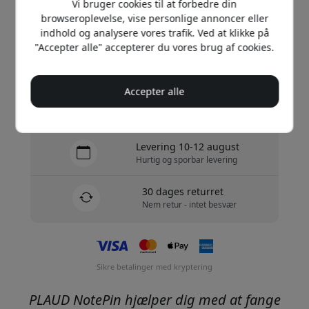
Vi bruger cookies til at forbedre din
browseroplevelse, vise personlige annoncer eller
Køb nu
indhold og analysere vores trafik. Ved at klikke på
"Accepter alle" accepterer du vores brug af cookies.
På lager - klar til afsendelse
Accepter alle
Gratis forsendelse i Danmark
Ingen skjulte gebyrer
Levering 10-12 august
Hurtig og sporbar levering
30 dages returret
Nem retur - intet besvær
Sikre betalinger med kryptering
PLAUD NotePin hjælper dig med at fange