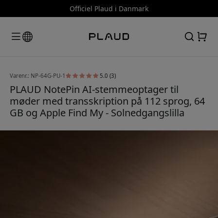
Officiel Plaud i Danmark
Varenr.: NP-64G-PU-1
5.0 (3)
PLAUD NotePin AI-stemmeoptager til
møder med transskription på 112 sprog, 64
GB og Apple Find My - Solnedgangslilla