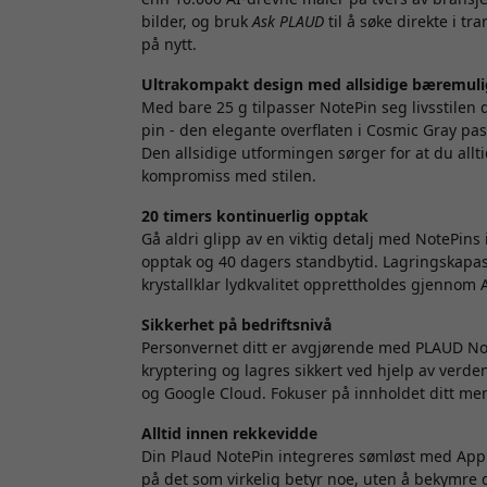
bilder, og bruk
Ask PLAUD
til å søke direkte i t
på nytt.
Ultrakompakt design med allsidige bæremuli
Med bare 25 g tilpasser NotePin seg livsstilen
pin - den elegante overflaten i Cosmic Gray pas
Den allsidige utformingen sørger for at du alltid
kompromiss med stilen.
20 timers kontinuerlig opptak
Gå aldri glipp av en viktig detalj med NotePins
opptak og 40 dagers standbytid. Lagringskapas
krystallklar lydkvalitet opprettholdes gjennom A
Sikkerhet på bedriftsnivå
Personvernet ditt er avgjørende med PLAUD Not
kryptering og lagres sikkert ved hjelp av verde
og Google Cloud. Fokuser på innholdet ditt men
Alltid innen rekkevidde
Din Plaud NotePin integreres sømløst med Appl
på det som virkelig betyr noe, uten å bekymre d