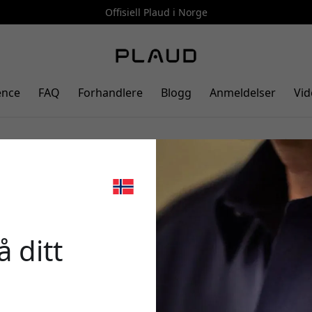
Offisiell Plaud i Norge
ence
FAQ
Forhandlere
Blogg
Anmeldelser
Vid
menopptaker med
🎉 Din r
råk, 64 GB lagring og 20
grå
 ditt
Bruk denne koden i k