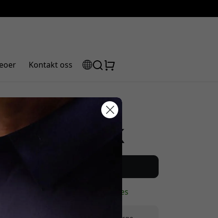
eoer
Kontakt oss
Anbefalt pris
abattkode:
2 099 NOK
Kjøp nå
På lager - klar til å sendes
assen for å få 5% rabatt.