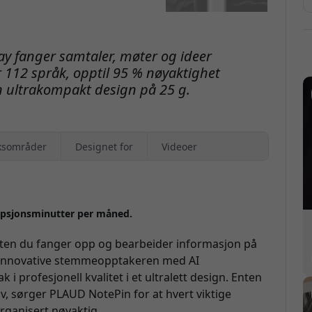
k
y fanger samtaler, møter og ideer
 112 språk, opptil 95 % nøyaktighet
n ultrakompakt design på 25 g.
G
ksområder
Designet for
Videoer
ripsjonsminutter per måned.
ten du fanger opp og bearbeider informasjon på
 innovative stemmeopptakeren med AI
k i profesjonell kvalitet i et ultralett design. Enten
iv, sørger PLAUD NotePin for at hvert viktige
organisert nøyaktig.