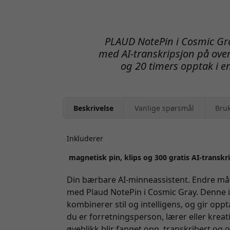
PLAUD NotePin i Cosmic Gra
med AI-transkripsjon på over
og 20 timers opptak i e
Beskrivelse
Vanlige spørsmål
Bru
Inkluderer
magnetisk pin, klips og 300 gratis AI-transk
Din bærbare AI-minneassistent. Endre må
med Plaud NotePin i Cosmic Gray. Denne
kombinerer stil og intelligens, og gir oppta
du er forretningsperson, lærer eller kreat
øyeblikk blir fanget opp, transkribert og 