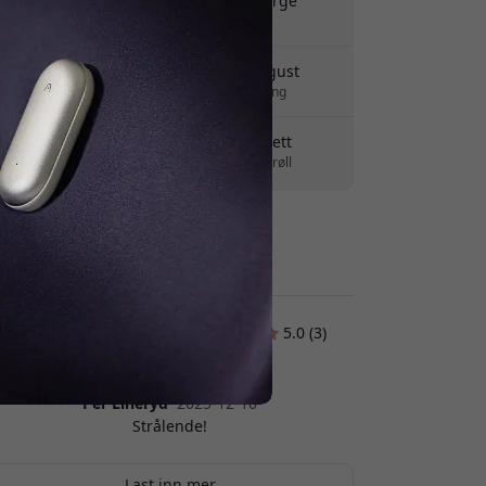
Frakt 99 NOK i Norge
Ingen skjulte avgifter
Levering 10-12 august
Rask og sporbar levering
30 dagers returrett
Enkel retur - ingen krøll
Sikre betalinger med kryptering
Kundeanmeldelser:
5.0 (3)
Per Lineryd
2025-12-10
Strålende!
Last inn mer