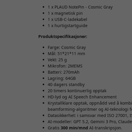
1 x PLAUD NotePin - Cosmic Gray
1 x magnetisk pin
1 x USB-C-ladekabel
1 x hurtigstartguide
Produktspecifikasjoner:
Farge: Cosmic Gray
Mål: 51*21*11 mm
Vekt: 25 g
Mikrofon: 2MEMS
Batteri: 270mAh
Lagring: 64GB
40 dagers standby
20 timers kontinuerlig opptak
HD-lyd og AI Speech Enhancement
Krystallklare opptak, oppnådd ved å komb
beamforming-algoritmer og AI-teknologi fo
Datasikkerhet: i samsvar med ISO 27001, 
AI-modeller: GPT 5.2, Gemini 3 Pro, Claud
Gratis
300 min/mnd
AI-transkripsjon.