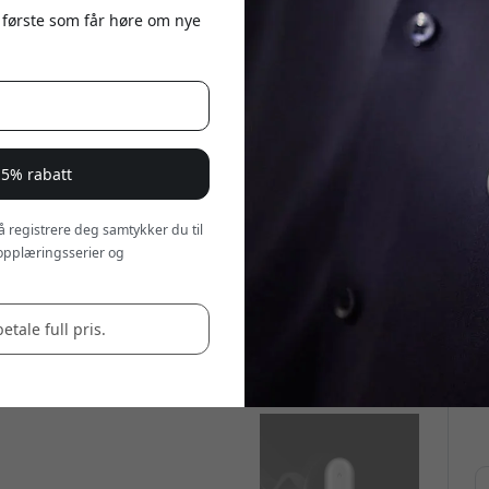
 første som får høre om nye
 5% rabatt
 å registrere deg samtykker du til
opplæringsserier og
betale full pris.