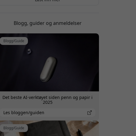
Lars Schuster
2025-12-06
Den fungerer veldig bra til å ta opp
lientjournaler, men man må bruke en del tid på å
trene AI-en til å skrive dem på den måten som
Blogg, guider og anmeldelser
passer en.
Blogg/Guide
Oskar Törnqvist
2025-08-07
od batteritid, imponerende lydopptak, perfekt til
forelesninger.
Det beste AI-verktøyet siden penn og papir i
2025
Les bloggen/guiden
Blogg/Guide