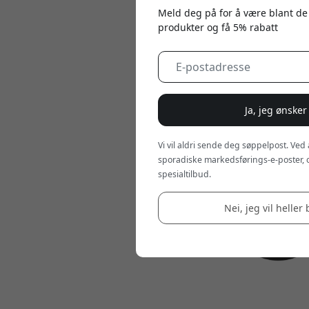
Meld deg på for å være blant de
produkter og få 5% rabatt
Ja, jeg ønsker
Vi vil aldri sende deg søppelpost. Ved
sporadiske markedsførings-e-poster, 
spesialtilbud.
Nei, jeg vil heller 