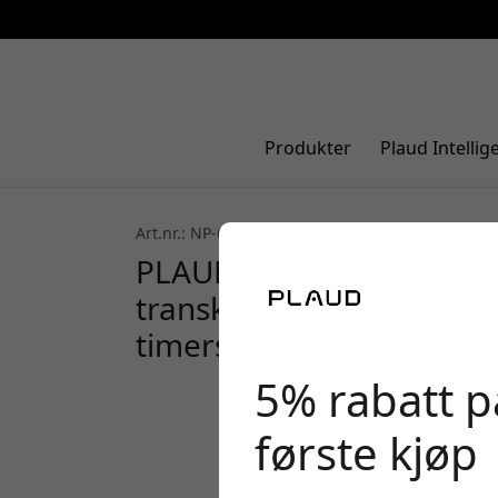
Produkter
Plaud Intellig
Art.nr.: NP-64G-GR-1
5.0 (3)
PLAUD NotePin AI-stem
transkribering på 112 sp
timers opptak - Kosmisk 
5% rabatt på
første kjøp