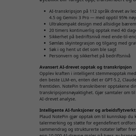
AI-transkripsjon på 112 språk drevet av l
4.5 og Gemini 3 Pro — med opptil 95% nøy
Ultrakompakt design med allsidige bærem
20 timers kontinuerlig opptak med 40 dag
Sikkerhet på bedriftsnivå med ende-til-en
Sømløs skyintegrasjon og tilgang med gra
Søk i og hent ut det som ble sagt
Personvern og sikkerhet på bedriftsnivå
Avansert AI-drevet opptak og transkripsjon
Opplev kraften i intelligent stemmeopptak med
den beste LLM-en, enten det er GPT-5.2, Claude
fremtiden. NotePin transkriberer opptakene di
transkripsjonsnøyaktighet. Gjør samtaler om ti
AI-drevet analyse.
Intelligente AI-funksjoner og arbeidsflytverk
Plaud NotePin gjør opptak om til kunnskap du 
talermerking og støtte for egendefinert ordforr
sammendrag og strukturerte notater løfter fr
enn 10.000 AI-drevne maler på tvers av bransjer.