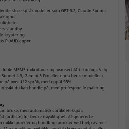
edende store språkmodeller som GPT-5.2, Claude Sonnet
aktighet
uligheter
ers standby
de-kryptering
tis PLAUD-apper
 doble MEMS-mikrofoner og avansert AI-teknologi. Velg
 Sonnet 4.5, Gemini 3 Pro eller enda bedre modeller i
ne på over 112 språk, med opptil 95%
l innsikt du kan handle på, med profesjonelle maler og
tøy
kan bruke, med automatisk språkdeteksjon,
åd (ordliste) for bedre nøyaktighet. AI-genererte
em nøkkelpunkter og handlingspunkter ved hjelp av mer
 Marker viktige øyeblikk, legg til skrevne notater eller