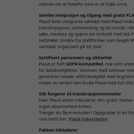
vitende om at NotePin bare er et trykk unna.
Sømløs integrasjon og tilgang med gratis P
Plaud Note integreres sømløst med Plaud mobi
transkripsjoner, sammendrag og AI-innsikt i e
søke, markere og spørre om innhold med Ask
nettmøter direkte fra plattformer som
Google M
samtaler organisert på ett sted
Sertifisert personvern og sikkerhet
Plaud er fullt
GDPR-kompatibel
, noe som under
for databeskyttelse. Sammen med samsvar med 
genererte notater alltid beskyttet med krypteri
resten av verden kan bruke Plaud med full tillit 
Slik fungerer AI-transkripsjonsminutter
Hver Plaud-enhet inkluderer den gratis Starte
ingen abonnement kreves.
Trenger du flere minutter? Oppgrader til en Pro
som helst her:
Plaud Subscription
Pakken inkluderer: