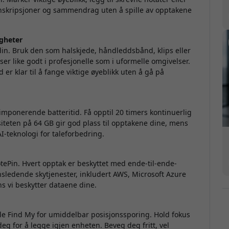
ranskripsjoner og sammendrag uten å spille av opptakene
gheter
 din. Bruk den som halskjede, håndleddsbånd, klips eller
ser like godt i profesjonelle som i uformelle omgivelser.
 er klar til å fange viktige øyeblikk uten å gå på
 imponerende batteritid. Få opptil 20 timers kontinuerlig
iteten på 64 GB gir god plass til opptakene dine, mens
I-teknologi for taleforbedring.
ePin. Hvert opptak er beskyttet med ende-til-ende-
nsledende skytjenester, inkludert AWS, Microsoft Azure
s vi beskytter dataene dine.
e Find My for umiddelbar posisjonssporing. Hold fokus
eg for å legge igjen enheten. Beveg deg fritt, vel