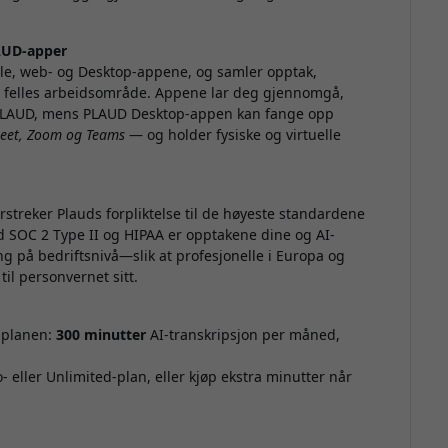
LAUD-apper
le, web- og Desktop-appene, og samler opptak,
tt felles arbeidsområde. Appene lar deg gjennomgå,
 PLAUD, mens PLAUD Desktop-appen kan fange opp
eet, Zoom og Teams
— og holder fysiske og virtuelle
streker Plauds forpliktelse til de høyeste standardene
SOC 2 Type II og HIPAA er opptakene dine og AI-
ng på bedriftsnivå—slik at profesjonelle i Europa og
til personvernet sitt.
r-planen:
300 minutter
AI-transkripsjon per måned,
- eller Unlimited-plan, eller kjøp ekstra minutter når