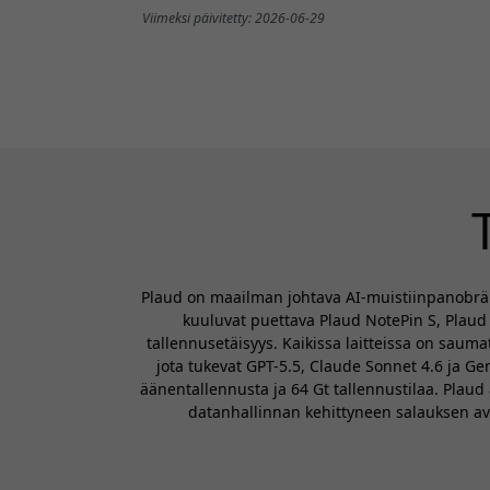
Viimeksi päivitetty: 2026-06-29
Plaud on maailman johtava AI-muistiinpanobränd
kuuluvat puettava Plaud NotePin S, Plaud 
tallennusetäisyys. Kaikissa laitteissa on saumat
jota tukevat GPT-5.5, Claude Sonnet 4.6 ja Ge
äänentallennusta ja 64 Gt tallennustilaa. Plaud
datanhallinnan kehittyneen salauksen avul