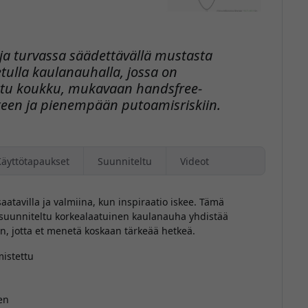
ja turvassa säädettävällä mustasta
tulla kaulanauhalla, jossa on
ettu koukku, mukavaan handsfree-
een ja pienempään putoamisriskiin.
Käyttötapaukset
Suunniteltu
Videot
aatavilla ja valmiina, kun inspiraatio iskee. Tämä
n suunniteltu korkealaatuinen kaulanauha yhdistää
, jotta et menetä koskaan tärkeää hetkeä.
mistettu
en