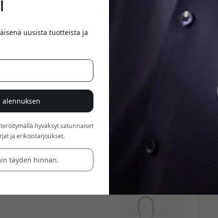
i
äisenä uusista tuotteista ja
% alennuksen
röitymällä hyväksyt satunnaiset
at ja erikoistarjoukset.
in täyden hinnan.