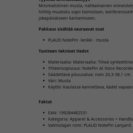
Minimalistinen musta, nahkamainen viimeistely 
hillitty muotoilu sopii toimistoon, konferensseih
jokapäiväiseen kantamiseen.
Pakkaus sisältää seuraavat osat
PLAUD NotePin -lenkki - musta
Tuotteen tekniset tiedot
Materiaalia: Materiaalia: Tiheä synteetti
Yhteensopivuus: NotePin AI Voice Recorder 
Säädettävä pituusalue: noin 20,3-38,1 cm
Väri: Musta
Käyttö: Kaulassa kannettava, kädet vapaa
Faktat
EAN: 199284482531
Kategoria: Apparel & Accessories > Handb
Valmistajan nimi: PLAUD NotePin Lanyard