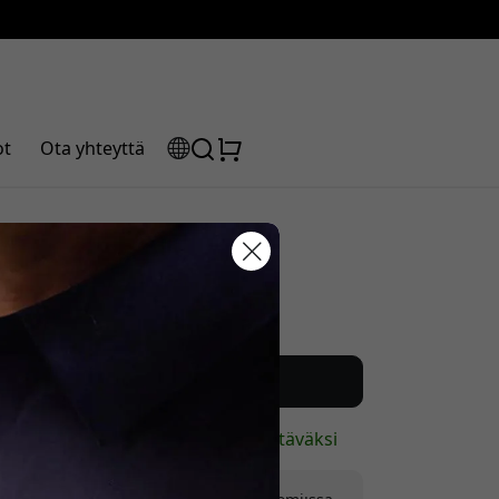
ot
Ota yhteyttä
Suositeltava hinta
uskoodisi:
22.99 EUR
Osta nyt
Varastossa - valmiina lähetettäväksi
la saadaksesi 5% alennuksen.