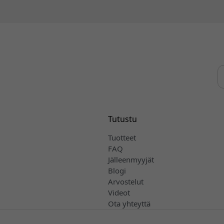
Tutustu
Tuotteet
FAQ
Jälleenmyyjät
Blogi
Arvostelut
Videot
Ota yhteyttä
Myynti- ja toimitusehdot