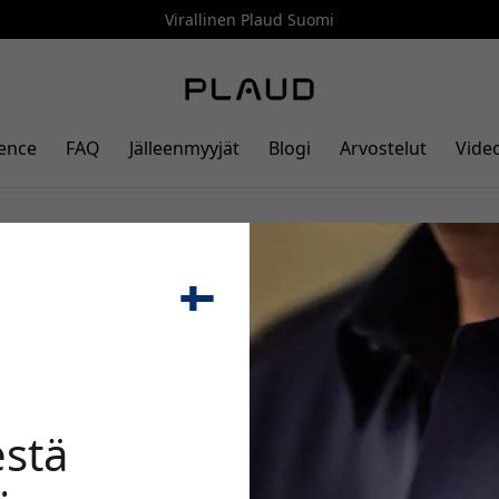
Virallinen Plaud Suomi
gence
FAQ
Jälleenmyyjät
Blogi
Arvostelut
Vide
a AI-äänitallentimelle,
🎉 Alenn
 varmalla koukkukiinnityksellä
stä
Käytä tätä koodia kassal