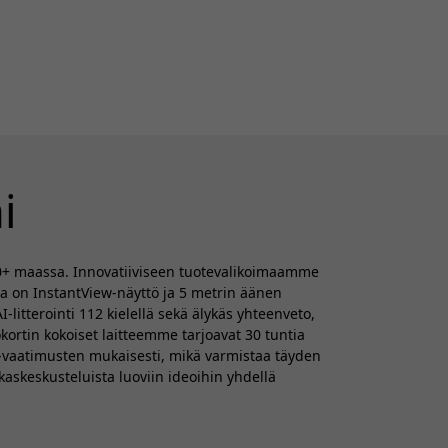
i
170+ maassa. Innovatiiviseen tuotevalikoimaamme
sa on InstantView-näyttö ja 5 metrin äänen
-litterointi 112 kielellä sekä älykäs yhteenveto,
kortin kokoiset laitteemme tarjoavat 30 tuntia
PR-vaatimusten mukaisesti, mikä varmistaa täyden
kaskeskusteluista luoviin ideoihin yhdellä