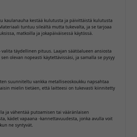
u kaulanauha kestää kulutusta ja päivittäistä kulutusta
teriaali tuntuu sileältä mutta tukevalta, ja se tarjoaa
ksissa, matkoilla ja jokapäiväisessä käytössä.
valita täydellinen pituus. Laajan säätöalueen ansiosta
 sen olevan nopeasti käytettävissäsi, ja samalla se pysyy
varten suunniteltu vankka metalliseoskoukku napsahtaa
aisin mielin tietäen, että laitteesi on tukevasti kiinnitetty
lla ja vähentää putoamisen tai vääränlaisen
sta, kädet vapaana -kannettavuudesta, jonka avulla voit
 kun ne syntyvät.