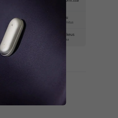
Toimitus 9.99 EUR:ssa Suomi:ssa
Ei piilomaksuja
Toimitus 7-11 elokuu
Nopea ja jäljitettävä toimitus
30 päivän palautusoikeus
Helppo palautus - ei vaivaa
Turvalliset maksut salauksella
Jälleenmyyjät: