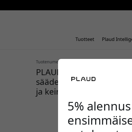
Tuotteet
Plaud Intelli
Tuotenumero: NP-AC-Lanyard1
PLAUD NotePin kaulanauh
säädettävällä pituudella,
ja keinonahalla - Musta
5% alennus
ensimmäise