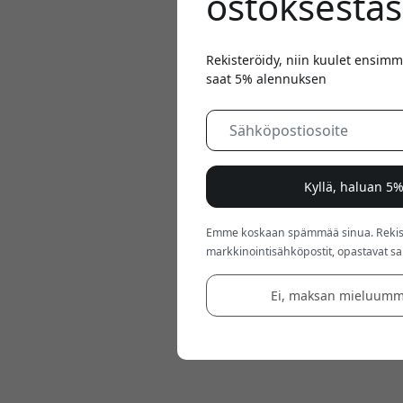
ostoksestas
Rekisteröidy, niin kuulet ensimm
saat 5% alennuksen
Kyllä, haluan 5
Emme koskaan spämmää sinua. Rekiste
markkinointisähköpostit, opastavat sarj
Ei, maksan mieluumm