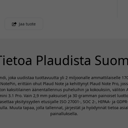
Jaa tuote
Tietoa Plaudista Suom
i, joka uudistaa tuottavuutta yli 2 miljoonalle ammattilaiselle 
NotePin, erittäin ohut Plaud Note ja kehittynyt Plaud Note Pro, jos
on kaksitilainen äänentallennus puheluihin ja kokouksiin, välitön AI
mini 3.1 Pro. Vain 2,9 mm paksuiset ja 30 gramman painoiset luotto
 asettaa yksityisyyden etusijalle ISO 27001-, SOC 2-, HIPAA- ja GD
la. Muuta tapaa, jolla tallennat, järjestät ja hyödynnät tietoa asia
painalluksella.