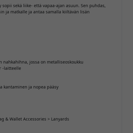
sopii sekä liike- että vapaa-ajan asuun. Sen puhdas,
in ja matkalle ja antaa samalla kiiltävän lisän
nen nahkahihna, jossa on metalliseoskoukku
-laitteelle
na kantaminen ja nopea pääsy
ag & Wallet Accessories > Lanyards