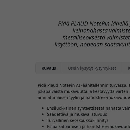
Pidä PLAUD NotePin lähellä 
keinonahasta valmiste
metalliseoksesta valmist
käyttöön, nopeaan saatavuut
Kuvaus
Usein kysytyt kysymykset
Pidä Plaud NotePin AI -äänitallennin turvassa, s
jokapäiväistä mukavuutta ja kestävyyttä varte
ammattimaisen tyylin ja handsfree-mukavuuden
Ensiluokkainen synteettisestä nahasta val
Säädettävä ja mukava istuvuus
Turvallinen seoskoukkukiinnitys
Estää katoamisen ja handsfree-mukavuud