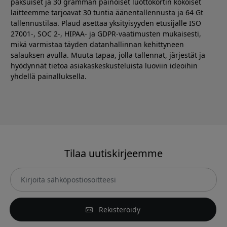
paksuiset ja 30 gramman painoiset luottokortin kokoiset
laitteemme tarjoavat 30 tuntia äänentallennusta ja 64 Gt
tallennustilaa. Plaud asettaa yksityisyyden etusijalle ISO
27001-, SOC 2-, HIPAA- ja GDPR-vaatimusten mukaisesti,
mikä varmistaa täyden datanhallinnan kehittyneen
salauksen avulla. Muuta tapaa, jolla tallennat, järjestät ja
hyödynnät tietoa asiakaskeskusteluista luoviin ideoihin
yhdellä painalluksella.
Tilaa uutiskirjeemme
Rekisteröidy