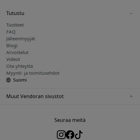
Tutustu
Tuotteet
FAQ
Jälleenmyyjät
Blogi
Arvostelut
Videot
Ota yhteyttä
Myynti- ja toimitusehdot
Suomi
Muut Vendoran sivustot
www.herqs.se
www.paperlike.se
Seuraa meitä
www.alogic.se
www.satechi.se
www.pipetto.se