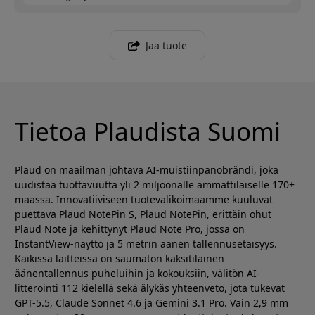
Jaa tuote
Tietoa Plaudista Suomi
Plaud on maailman johtava AI-muistiinpanobrändi, joka
uudistaa tuottavuutta yli 2 miljoonalle ammattilaiselle 170+
maassa. Innovatiiviseen tuotevalikoimaamme kuuluvat
puettava Plaud NotePin S, Plaud NotePin, erittäin ohut
Plaud Note ja kehittynyt Plaud Note Pro, jossa on
InstantView-näyttö ja 5 metrin äänen tallennusetäisyys.
Kaikissa laitteissa on saumaton kaksitilainen
äänentallennus puheluihin ja kokouksiin, välitön AI-
litterointi 112 kielellä sekä älykäs yhteenveto, jota tukevat
GPT-5.5, Claude Sonnet 4.6 ja Gemini 3.1 Pro. Vain 2,9 mm