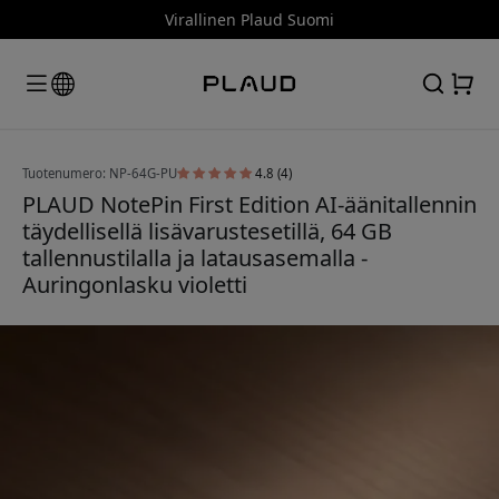
Virallinen Plaud Suomi
Tuotenumero: NP-64G-PU
4.8 (4)
PLAUD NotePin First Edition AI-äänitallennin
täydellisellä lisävarustesetillä, 64 GB
tallennustilalla ja latausasemalla -
Auringonlasku violetti