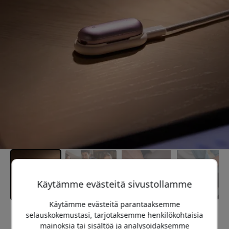
Käytämme evästeitä sivustollamme
Käytämme evästeitä parantaaksemme
selauskokemustasi, tarjotaksemme henkilökohtaisia
Suositeltava hinta
mainoksia tai sisältöä ja analysoidaksemme