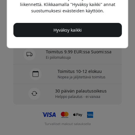
199.99 EUR
liikennettä. Klikkaamalla "Hyväksy kaikki" annat
suostumuksesi evästeiden käyttöön.
Osta nyt
Hyväksy kaikki
Varastossa - valmiina lähetettäväksi
Toimitus 9.99 EUR:ssa Suomi:ssa
Ei piilomaksuja
Toimitus 10-12 elokuu
Nopea ja jäljitettävä toimitus
30 päivän palautusoikeus
Helppo palautus - ei vaivaa
Turvalliset maksut salauksella