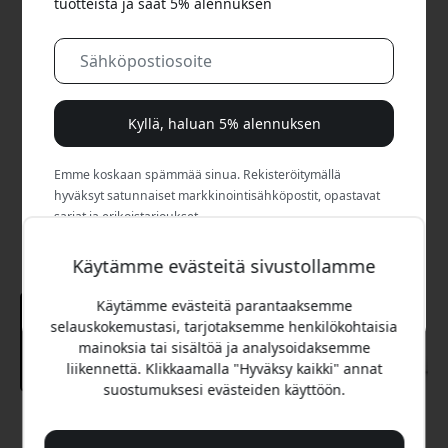
tuotteista ja saat 5% alennuksen
Kyllä, haluan 5% alennuksen
Emme koskaan spämmää sinua. Rekisteröitymällä
hyväksyt satunnaiset markkinointisähköpostit, opastavat
sarjat ja erikoistarjoukset.
Käytämme evästeitä sivustollamme
Ei, maksan mieluummin täyden hinnan.
Käytämme evästeitä parantaaksemme
selauskokemustasi, tarjotaksemme henkilökohtaisia
mainoksia tai sisältöä ja analysoidaksemme
liikennettä. Klikkaamalla "Hyväksy kaikki" annat
suostumuksesi evästeiden käyttöön.
Suositeltava hinta