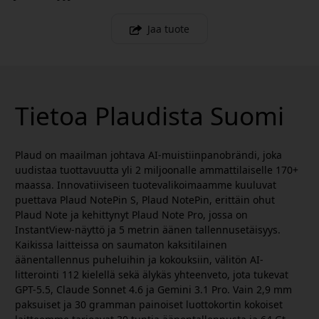
Jaa tuote
Tietoa Plaudista Suomi
Plaud on maailman johtava AI-muistiinpanobrändi, joka
uudistaa tuottavuutta yli 2 miljoonalle ammattilaiselle 170+
maassa. Innovatiiviseen tuotevalikoimaamme kuuluvat
puettava Plaud NotePin S, Plaud NotePin, erittäin ohut
Plaud Note ja kehittynyt Plaud Note Pro, jossa on
InstantView-näyttö ja 5 metrin äänen tallennusetäisyys.
Kaikissa laitteissa on saumaton kaksitilainen
äänentallennus puheluihin ja kokouksiin, välitön AI-
litterointi 112 kielellä sekä älykäs yhteenveto, jota tukevat
GPT-5.5, Claude Sonnet 4.6 ja Gemini 3.1 Pro. Vain 2,9 mm
paksuiset ja 30 gramman painoiset luottokortin kokoiset