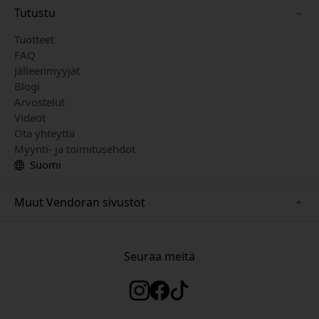
Tutustu
Tuotteet
FAQ
Jälleenmyyjät
Blogi
Arvostelut
Videot
Ota yhteyttä
Myynti- ja toimitusehdot
Suomi
Muut Vendoran sivustot
www.herqs.se
www.paperlike.se
Seuraa meitä
www.alogic.se
www.satechi.se
www.pipetto.se
www.mujjo.se