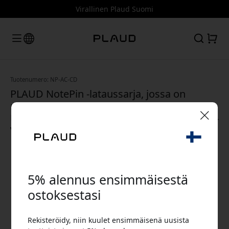
Virallinen Plaud Suomi
Tuotenumero: NP-AC-CD
PLAUD NotePin -lataussarja, jossa on
magneettinen telakka ja punottu USB-C–
USB-C-kaapeli NotePinille ja USB-C-laitteille -
Valkoinen
🎉 Alennuskoodisi:
5% alennus ensimmäisestä
ostoksestasi
Käytä tätä koodia kassalla saadaksesi 5%
Rekisteröidy, niin kuulet ensimmäisenä uusista
alennuksen.