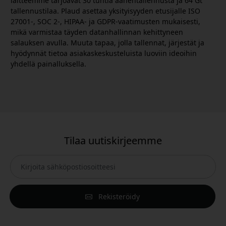
laitteemme tarjoavat 30 tuntia äänentallennusta ja 64 Gt
tallennustilaa. Plaud asettaa yksityisyyden etusijalle ISO
27001-, SOC 2-, HIPAA- ja GDPR-vaatimusten mukaisesti,
mikä varmistaa täyden datanhallinnan kehittyneen
salauksen avulla. Muuta tapaa, jolla tallennat, järjestät ja
hyödynnät tietoa asiakaskeskusteluista luoviin ideoihin
yhdellä painalluksella.
Tilaa uutiskirjeemme
Rekisteröidy