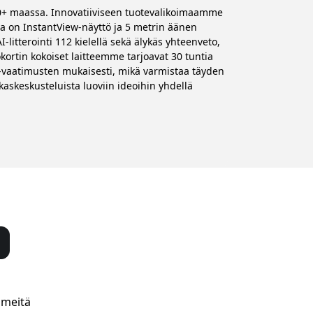
170+ maassa. Innovatiiviseen tuotevalikoimaamme
sa on InstantView-näyttö ja 5 metrin äänen
-litterointi 112 kielellä sekä älykäs yhteenveto,
kortin kokoiset laitteemme tarjoavat 30 tuntia
PR-vaatimusten mukaisesti, mikä varmistaa täyden
kaskeskusteluista luoviin ideoihin yhdellä
 meitä