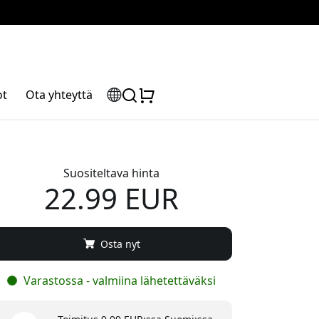
ot
Ota yhteyttä
Suositeltava hinta
22.99 EUR
Osta nyt
Varastossa - valmiina lähetettäväksi