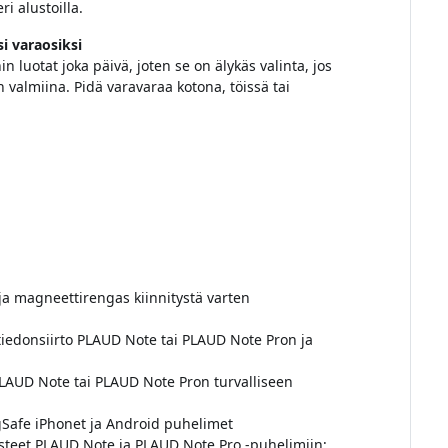
ri alustoilla.
si varaosiksi
in luotat joka päivä, joten se on älykäs valinta, jos
n valmiina. Pidä varavaraa kotona, töissä tai
 ja magneettirengas kiinnitystä varten
 tiedonsiirto PLAUD Note tai PLAUD Note Pron ja
PLAUD Note tai PLAUD Note Pron turvalliseen
Safe iPhonet ja Android puhelimet
rusteet PLAUD Note ja PLAUD Note Pro -puhelimiin;