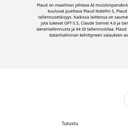
Plaud on maailman johtava AI-muistiinpanobränd
kuuluvat puettava Plaud NotePin S, Plaud 
tallennusetäisyys. Kaikissa laitteissa on saumat
jota tukevat GPT-5.5, Claude Sonnet 4.6 ja Ge
äänentallennusta ja 64 Gt tallennustilaa. Plaud
datanhallinnan kehittyneen salauksen avul
Tutustu