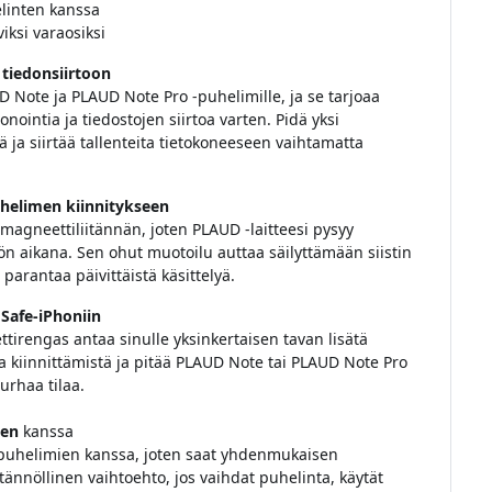
linten kanssa
iksi varaosiksi
 tiedonsiirtoon
D Note ja PLAUD Note Pro -puhelimille, ja se tarjoaa
ointia ja tiedostojen siirtoa varten. Pidä yksi
ää ja siirtää tallenteita tietokoneeseen vaihtamatta
uhelimen kiinnitykseen
magneettiliitännän, joten PLAUD -laitteesi pysyy
tön aikana. Sen ohut muotoilu auttaa säilyttämään siistin
rantaa päivittäistä käsittelyä.
Safe-iPhoniin
tirengas antaa sinulle yksinkertaisen tavan lisätä
a kiinnittämistä ja pitää PLAUD Note tai PLAUD Note Pro
urhaa tilaa.
ien
kanssa
puhelimien kanssa, joten saat yhdenmukaisen
ytännöllinen vaihtoehto, jos vaihdat puhelinta, käytät