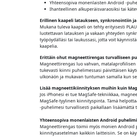
Yhteensopiva monenlaisten Android -puhe
Ihanteellinen alkuperäisvaraosiksi tai kätev
Erillinen kaapeli lataukseen, synkronointiin ja
Mukana tuleva kaapeli on tehty erityisesti PLAU
luotettavan latauksen ja vakaan yhteyden synkron
työpöydälläsi tai laukussasi, jotta voit käynnist
kaapelia.
Erittäin ohut magneettirengas turvalliseen p
Magneettirengas luo vahvan, matalaprofiilisen 
tukevasti kiinni puhelimessasi päivittäisen käy
ulkonäön ja mukavan tuntuman samalla kun se pa
Lisää magneettikiinnityksen muihin kuin Mag
Jos iPhonesi ei tue MagSafe-tekniikkaa, magneet
MagSafe-tyylinen kiinnityspinta. Tämä helpotta
-puhelimesi turvallisesti paikallaan lisäämättä t
Yhteensopiva monenlaisten Android puhelim
Magneettirengas toimii myös monien Android 
kiinnitysasetelman kaikkiin laitteisiin. Se on kä