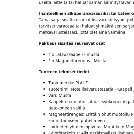
useita laitteita tai haluat saman kiinnitystavan e
Ihanteellinen alkuperäisvaraosiksi tai kätevik
Tämä sarja sisältää samat lisävarustetyypit, joih
tarvitset varaosaa tai haluat ylimääräisen sarja
matkavarusteissasi, jotta olet aina valmiina.
Pakkaus sisältää seuraavat osat
1 x Latauskaapeli - musta
1 x Magneettirengas - Musta
Tuotteen tekniset tiedot
Tuotemerkki: PLAUD
Tuotenimi: Note lisävarustesarja - Kaapeli
Väri: Musta
Kaapelin toiminto: Lataus, synkronointi ja
tietokoneen välillä
Magneettirengas: Erittäin ohut muotoilu 
kiinnittämiseen puhelimeen
Laitteiden yhteensopivuus: Muut kuin Mag
Käyttötarkoitus: Alkuperäistyyliset lisäva