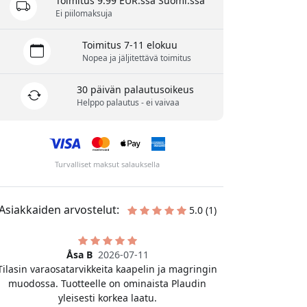
Toimitus 9.99 EUR:ssa Suomi:ssa
Ei piilomaksuja
Toimitus 7-11 elokuu
Nopea ja jäljitettävä toimitus
30 päivän palautusoikeus
Helppo palautus - ei vaivaa
Turvalliset maksut salauksella
Asiakkaiden arvostelut:
5.0 (1)
Åsa B
2026-07-11
Tilasin varaosatarvikkeita kaapelin ja magringin
muodossa. Tuotteelle on ominaista Plaudin
yleisesti korkea laatu.