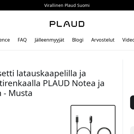
Virallinen Plaud Suomi
gence
FAQ
Jälleenmyyjät
Blogi
Arvostelut
Vide
tti latauskaapelilla ja
tirenkaalla PLAUD Notea ja
 - Musta