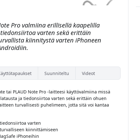
e Pro valmiina erillisellä kaapelilla
 tiedonsiirtoa varten sekä erittäin
rvallista kiinnitystä varten iPhoneen
Androidiin.
Käyttötapaukset
Suunniteltu
Videot
e tai PLAUD Note Pro -laitteesi käyttövalmiina missä
latausta ja tiedonsiirtoa varten sekä erittäin ohuen
itteen turvallisesti puhelimeen, jotta sitä voi kantaa
 tiedonsiirtoa varten
urvalliseen kiinnittämiseen
MagSafe iPhoneihin