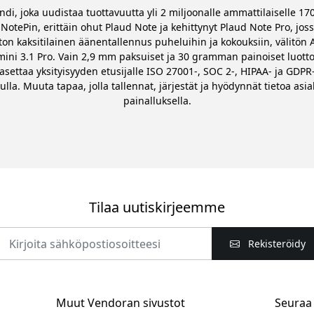
i, joka uudistaa tuottavuutta yli 2 miljoonalle ammattilaiselle 
NotePin, erittäin ohut Plaud Note ja kehittynyt Plaud Note Pro, jos
on kaksitilainen äänentallennus puheluihin ja kokouksiin, välitön AI
mini 3.1 Pro. Vain 2,9 mm paksuiset ja 30 gramman painoiset luotto
 asettaa yksityisyyden etusijalle ISO 27001-, SOC 2-, HIPAA- ja GD
la. Muuta tapaa, jolla tallennat, järjestät ja hyödynnät tietoa asia
painalluksella.
Tilaa uutiskirjeemme
Rekisteröidy
Muut Vendoran sivustot
Seuraa