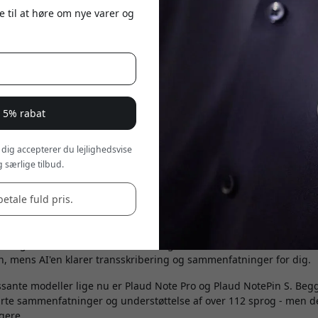
e til at høre om nye varer og
r 5% rabat
 dig accepterer du lejlighedsvise
 særlige tilbud.
betale fuld pris.
 hurtigt blevet et af de mest anvendelige værktøjer til møder, int
dagens noter. I stedet for at forsøge at skrive alt ned, mens der bl
n, mens AI'en klarer transskribering og sammenfatninger for dig.
ssante modeller lige nu er Plaud Note Pro og Plaud NotePin S. Begg
rte sammenfatninger og understøttelse af over 112 sprog - men de 
ugere.