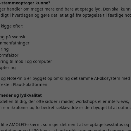
AI-stemmeoptager kunne?
ger handler om meget mere end bare at optage lyd. Den skal kun
digt i hverdagen og gøre det let at gå fra optagelse til færdige not
 kigge efter:
ing på svensk
ammenfatninger
gring
formfaktor
ring til mobil og computer
yptering
 og NotePin S er bygget op omkring det samme AI-økosystem med st
ekte i Plaud-platformen.
 møder og lydkvalitet
dellen til dig, der ofte sidder i møder, workshops eller interviews,
fire mikrofoner og forbedret rækkevidde er den bygget til at opfan
lille AMOLED-skærm, som gør det nemt at se optagelsesstatus og 
eritiden er op til 30 timer i standardtilstand og endnu længere i e