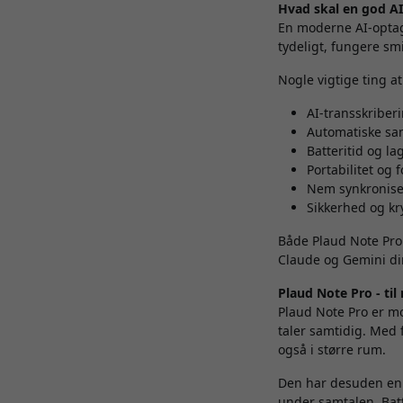
Hvad skal en god 
En moderne AI-opta
tydeligt, fungere smi
Nogle vigtige ting at
AI-transskriber
Automatiske s
Batteritid og la
Portabilitet og 
Nem synkronise
Sikkerhed og kr
Både Plaud Note Pro
Claude og Gemini dir
Plaud Note Pro - til
Plaud Note Pro er mo
taler samtidig. Med 
også i større rum.
Den har desuden en 
under samtalen. Batt