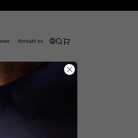
eoer
Kontakt os
Pro eller
rabatkode:
assen for at få 5% rabat.