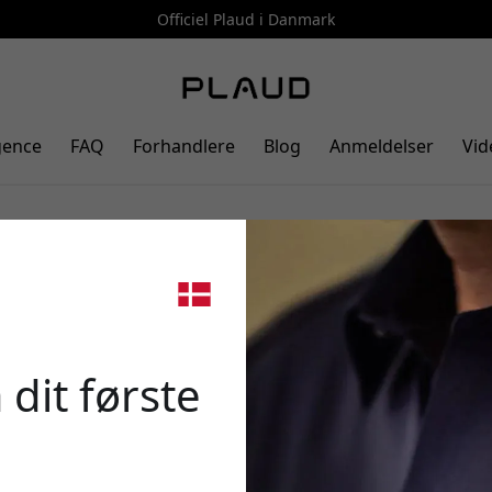
Officiel Plaud i Danmark
gence
FAQ
Forhandlere
Blog
Anmeldelser
Vid
stemmeoptager 2026 - Plaud Note 
?
🎉 Din 
 dit første
Brug denne kode ved k