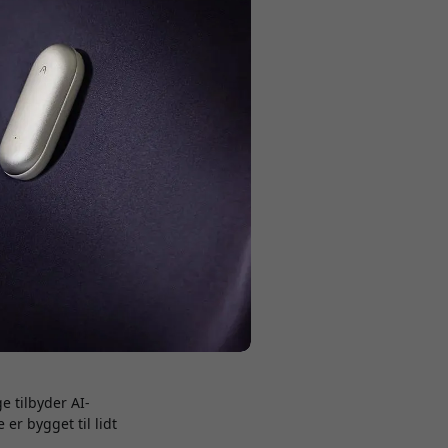
erviews,
iver talt, kan du
e tilbyder AI-
er bygget til lidt