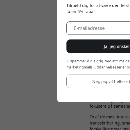
Tilmeld dig for at være den først
få en 5% rabat
Ja, jeg ønske
Vi spammer dig aldrig. Ved at tilmelde
marketingmails, uddannelsesserier og
Nej, jeg vil hellere 
May 21, 2026
AI-stemmeoptagere er
forelæsninger og hver
fokusere på samtale
To af de mest intere
transskribering, sma
forskellige typer br