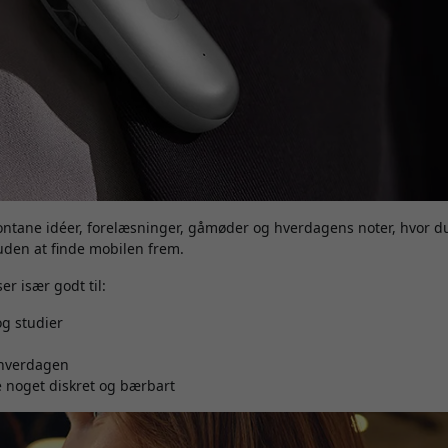
pontane idéer, forelæsninger, gåmøder og hverdagens noter, hvor du
uden at finde mobilen frem.
er især godt til:
g studier
g
 hverdagen
ve noget diskret og bærbart