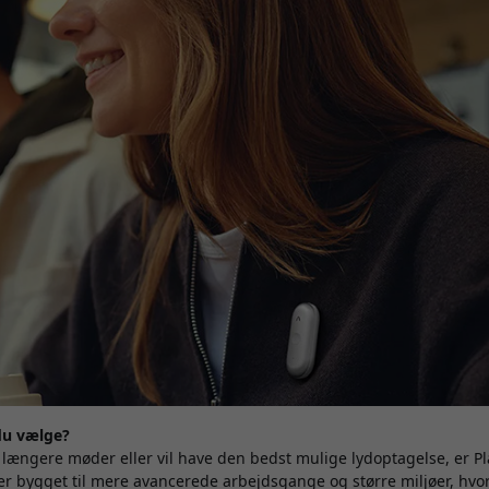
du vælge?
 længere møder eller vil have den bedst mulige lydoptagelse, er P
er bygget til mere avancerede arbejdsgange og større miljøer, hvor