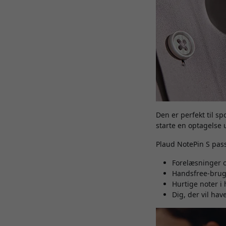
Den er perfekt til s
starte en optagelse 
Plaud NotePin S pass
Forelæsninger o
Handsfree-bru
Hurtige noter i
Dig, der vil ha