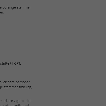
ne opfange stemmer
er.
øtte til GPT,
 hvor flere personer
ge stemmer tydeligt,
markere vigtige dele
nergisparetilstand.