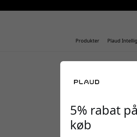
Produkter
Plaud Intelli
Bedste AI-
NotePin S
5% rabat på
køb