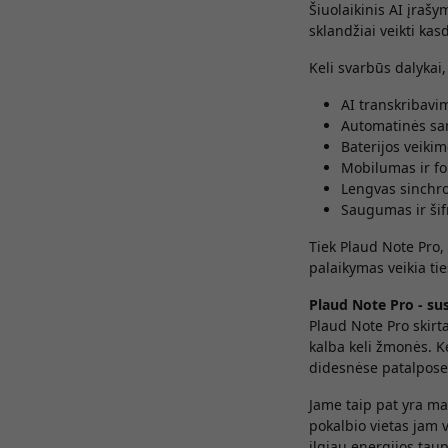
Šiuolaikinis AI įrašy
sklandžiai veikti kas
Keli svarbūs dalykai,
AI transkribavim
Automatinės sa
Baterijos veikim
Mobilumas ir fo
Lengvas sinchro
Saugumas ir ši
Tiek Plaud Note Pro,
palaikymas veikia tie
Plaud Note Pro - su
Plaud Note Pro skirt
kalba keli žmonės. Ke
didesnėse patalpose
Jame taip pat yra ma
pokalbio vietas jam 
ilgiau energijos ta