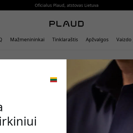
Oficialus Plaud, atstovas Lietuva
Q
Mažmenininkai
Tinklaraštis
Apžvalgos
Vaizdo 
 AI balso įrašytuvas 2026 m. – Pla
 S?
🎉 Jūsų nuo
a
rkiniui
Norėdami gauti 5% nu