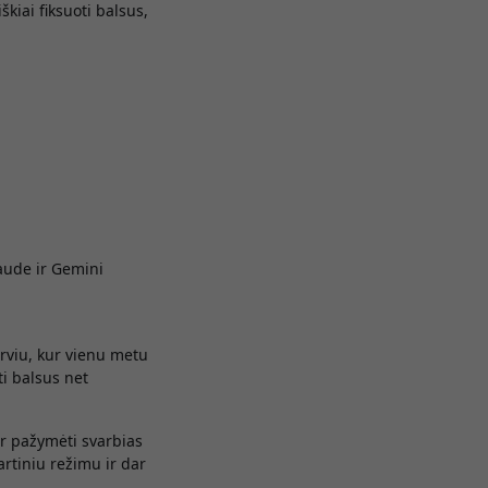
škiai fiksuoti balsus,
laude ir Gemini
erviu, kur vienu metu
ti balsus net
ir pažymėti svarbias
artiniu režimu ir dar