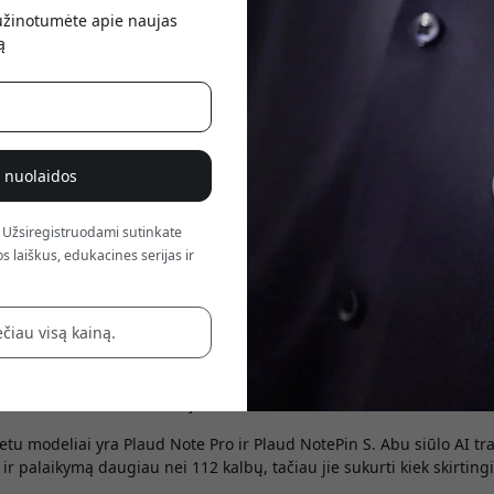
atsis
sužinotumėte apie naujas
ą
% nuolaidos
 Užsiregistruodami sutinkate
s laiškus, edukacines serijas ir
čiau visą kainą.
nginiai greitai tapo vienu naudingiausių įrankių susitikimams, inte
. Užuot bandę užsirašyti viską, kas pasakoma, galite susitelkti į p
avimu ir santraukomis už jus.
tu modeliai yra Plaud Note Pro ir Plaud NotePin S. Abu siūlo AI tr
ir palaikymą daugiau nei 112 kalbų, tačiau jie sukurti kiek skirti