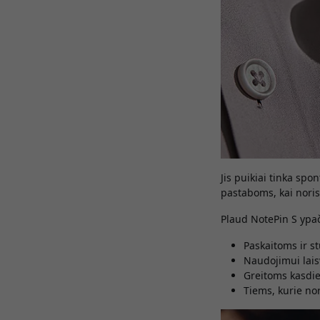
Jis puikiai tinka sp
pastaboms, kai norisi
Plaud NotePin S ypač
Paskaitoms ir s
Naudojimui lai
Greitoms kasd
Tiems, kurie no