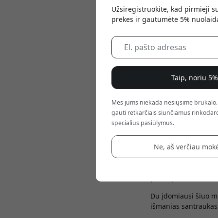
Užsiregistruokite, kad pirmieji 
prekes ir gautumėte 5% nuolaid
Taip, noriu 5
Mes jums niekada nesiųsime brukalo.
gauti retkarčiais siunčiamus rinkodaro
specialius pasiūlymus.
May 21, 2026
Ne, aš verčiau mokė
AI garso įrašymo įre
kasdienėms pastaboms
pasirūpins transkrib
Du įdomiausi šiuo me
išmanias santraukas 