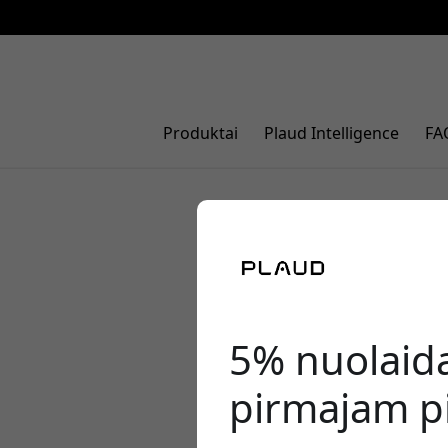
Produktai
Plaud Intelligence
FA
Geriausias
ar NotePin
5% nuolaid
pirmajam pi