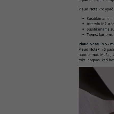
Plaud Note Pro ypač 
Susitikimams i
Interviu ir žurna
Susitikimams su
Tiems, kuriems 
Plaud NotePin S - m
Plaud NotePin S pasi
naudojimui. Mažą įra
toks lengvas, kad bev