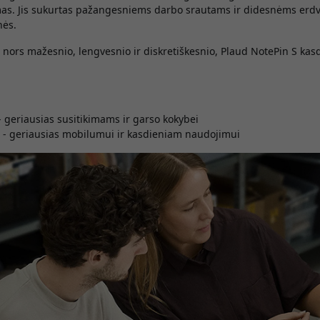
imas. Jis sukurtas pažangesniems darbo srautams ir didesnėms erd
nės.
ko nors mažesnio, lengvesnio ir diskretiškesnio, Plaud NotePin S kas
- geriausias susitikimams ir garso kokybei
 - geriausias mobilumui ir kasdieniam naudojimui