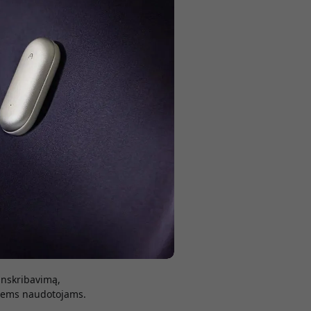
kaitydami.
rviu, paskaitoms ir
okalbį, o AI
anskribavimą,
ngiems naudotojams.