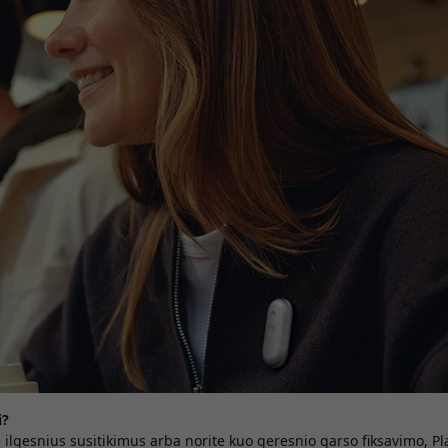
i?
te ilgesnius susitikimus arba norite kuo geresnio garso fiksavimo, P