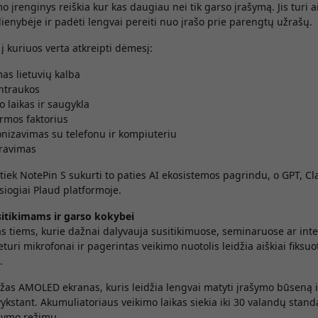
mo įrenginys reiškia kur kas daugiau nei tik garso įrašymą. Jis turi ai
dienybėje ir padėti lengvai pereiti nuo įrašo prie parengtų užrašų.
 į kuriuos verta atkreipti dėmesį:
as lietuvių kalba
ntraukos
o laikas ir saugykla
rmos faktorius
nizavimas su telefonu ir kompiuteriu
fravimas
 tiek NotePin S sukurti to paties AI ekosistemos pagrindu, o GPT, C
siogiai Plaud platformoje.
sitikimams ir garso kokybei
as tiems, kurie dažnai dalyvauja susitikimuose, seminaruose ar int
turi mikrofonai ir pagerintas veikimo nuotolis leidžia aiškiai fiksuo
.
žas AMOLED ekranas, kuris leidžia lengvai matyti įrašymo būseną 
vykstant. Akumuliatoriaus veikimo laikas siekia iki 30 valandų stand
upymo režimu.