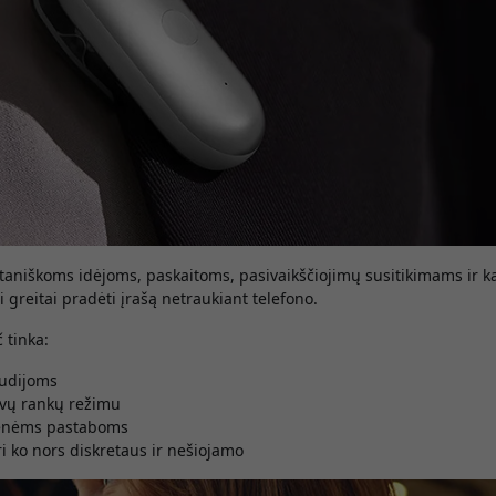
ontaniškoms idėjoms, paskaitoms, pasivaikščiojimų susitikimams ir
 greitai pradėti įrašą netraukiant telefono.
 tinka:
tudijoms
svų rankų režimu
ienėms pastaboms
ri ko nors diskretaus ir nešiojamo