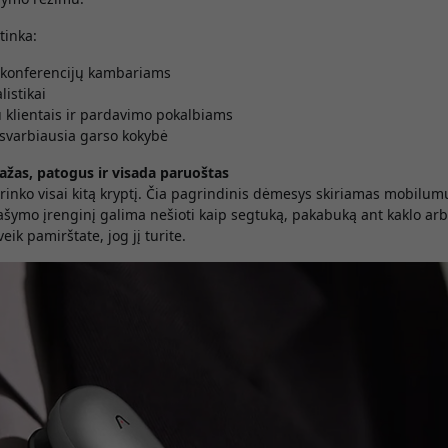
tinka:
r konferencijų kambariams
listikai
 klientais ir pardavimo pokalbiams
svarbiausia garso kokybė
ažas, patogus ir visada paruoštas
rinko visai kitą kryptį. Čia pagrindinis dėmesys skiriamas mobilum
šymo įrenginį galima nešioti kaip segtuką, pakabuką ant kaklo arb
eik pamirštate, jog jį turite.