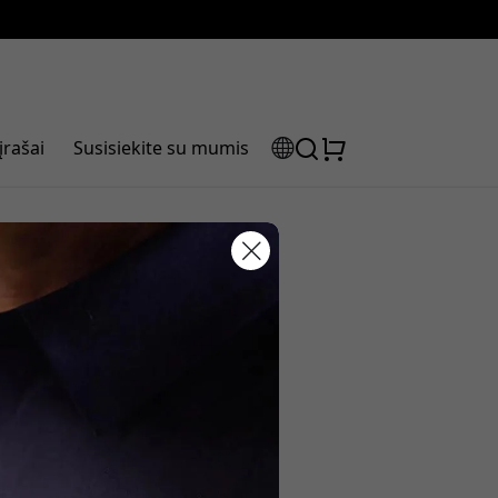
įrašai
Susisiekite su mumis
ud Note Pro
laidos kodas:
olaidą, naudokite šį kodą