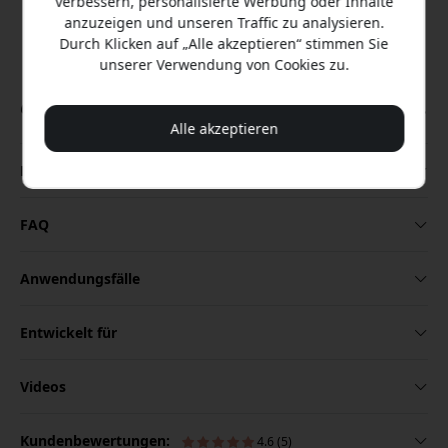
verbessern, personalisierte Werbung oder Inhalte
Plaud NotePin S gibt Ihnen einen
anzuzeigen und unseren Traffic zu analysieren.
ultrakompakten KI-Sprachrekorder mit 20
Durch Klicken auf „Alle akzeptieren“ stimmen Sie
Stunden Daueraufnahme, 64 GB Speicher
unserer Verwendung von Cookies zu.
und Transkription in über 112 Sprachen,
entwickelt für Meetings, Interviews und Ideen.
Alle akzeptieren
Beschreibung
FAQ
Anwendungsfälle
Entwickelt für
Videos
Kundenbewertungen:
4.6 (5)