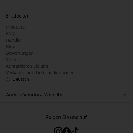
Entdecken
Produkte
FAQ
Händler
Blog
Bewertungen
Videos
Kontaktieren Sie uns
Verkaufs- und Lieferbedingungen
Deutsch
Andere Vendora-Websites
www.herqs.se
www.paperlike.se
Folgen Sie uns auf
www.alogic.se
www.satechi.se
www.pipetto.se