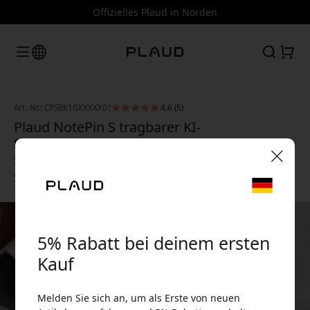
Offizielles Plaud in Norden
Art.-Nr.: CPSBK1GXXXXX01
4.6 (5)
Plaud NotePin S tragbarer KI-
Sprachrekorder mit Transkription, 64 GB
Speicher und bis zu 20 Stunden Aufnahme -
Schwarz
🎉 Dein Rabattcode:
5% Rabatt bei deinem ersten
Kauf
Verwende diesen Code an der Kasse, um 5%
Melden Sie sich an, um als Erste von neuen
Rabatt zu erhalten.