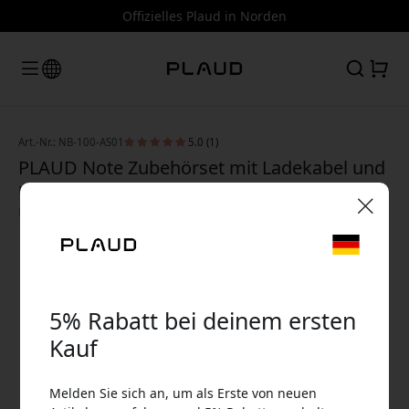
Offizielles Plaud in Norden
Art.-Nr.: NB-100-AS01
5.0 (1)
PLAUD Note Zubehörset mit Ladekabel und
ultradünnem Magnetring für PLAUD Note
und PLAUD Note Pro - Schwarz
🎉 Dein Rabattcode:
5% Rabatt bei deinem ersten
Kauf
Verwende diesen Code an der Kasse, um 5%
Melden Sie sich an, um als Erste von neuen
Rabatt zu erhalten.