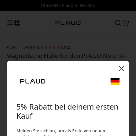
Offizielles Plaud in Norden
Art.-Nr.: PLD-Case-GE
5.0 (2)
Magnetische Hülle für den PLAUD Note KI-
Recorder aus Leder mit MagSafe-
Kompatibilität zum Laden - Grün
🎉 Dein Rabattcode:
5% Rabatt bei deinem ersten
Kauf
Verwende diesen Code an der Kasse, um 5%
Melden Sie sich an, um als Erste von neuen
Rabatt zu erhalten.