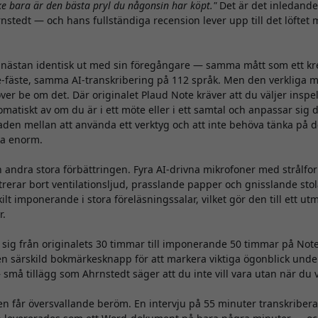
e bara är den bästa pryl du någonsin har köpt."
Det är det inledand
nstedt — och hans fullständiga recension lever upp till det löftet
o nästan identisk ut med sin föregångare — samma mått som ett k
fäste, samma AI-transkribering på 112 språk. Men den verkliga ma
ver be om det. Där originalet Plaud Note kräver att du väljer insp
matiskt av om du är i ett möte eller i ett samtal och anpassar sig d
naden mellan att använda ett verktyg och att inte behöva tänka på de
ra enorm.
n andra stora förbättringen. Fyra AI-drivna mikrofoner med strålfo
trerar bort ventilationsljud, prasslande papper och gnisslande stol
lt imponerande i stora föreläsningssalar, vilket gör den till ett ut
r.
r sig från originalets 30 timmar till imponerande 50 timmar på Not
n särskild bokmärkesknapp för att markera viktiga ögonblick unde
 små tillägg som Ahrnstedt säger att du inte vill vara utan när du
n får översvallande beröm. En intervju på 55 minuter transkriber