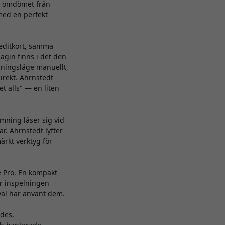
e omdömet från
 med en perfekt
reditkort, samma
gin finns i det den
elningsläge manuellt,
irekt. Ahrnstedt
t alls" — en liten
rmning låser sig vid
ar. Ahrnstedt lyfter
märkt verktyg för
e Pro. En kompakt
r inspelningen
 väl har använt dem.
ades,