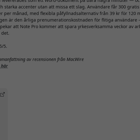
 levererades som ett Word-dokument på bara några minuter — o
h starka accenter utan att missa ett slag. Användare får 300 gratis
r per månad, med flexibla påfyllnadsalternativ från 39 kr för 120 
en är den årliga prenumerationskostnaden för flitiga användare
ekar att Note Pro kommer att spara yrkesverksamma veckor av arbe
 det.
5/5.
mmanfattning av recensionen från MacWire
 här