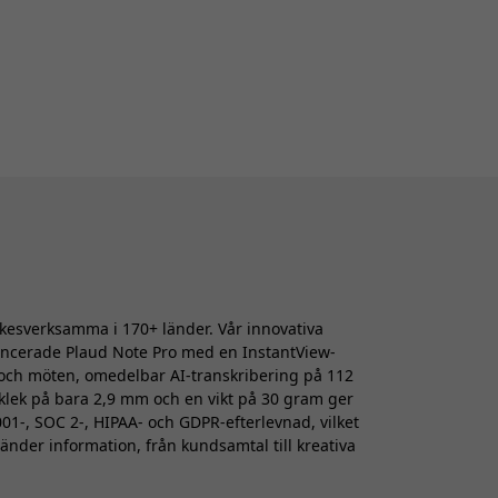
rkesverksamma i 170+ länder. Vår innovativa
ancerade Plaud Note Pro med en InstantView-
l och möten, omedelbar AI-transkribering på 112
klek på bara 2,9 mm och en vikt på 30 gram ger
01-, SOC 2-, HIPAA- och GDPR-efterlevnad, vilket
änder information, från kundsamtal till kreativa