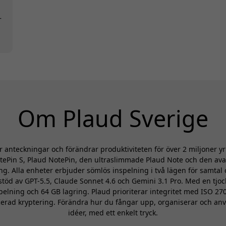
–
g
Om Plaud Sverige
 anteckningar och förändrar produktiviteten för över 2 miljoner y
tePin S, Plaud NotePin, den ultraslimmade Plaud Note och den av
ng. Alla enheter erbjuder sömlös inspelning i två lägen för samta
töd av GPT-5.5, Claude Sonnet 4.6 och Gemini 3.1 Pro. Med en tjoc
pelning och 64 GB lagring. Plaud prioriterar integritet med ISO 270
cerad kryptering. Förändra hur du fångar upp, organiserar och anv
idéer, med ett enkelt tryck.