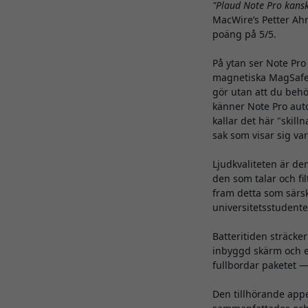
"Plaud Note Pro kansk
MacWire’s Petter Ahr
poäng på 5/5.
På ytan ser Note Pr
magnetiska MagSafe-
gör utan att du behö
känner Note Pro auto
kallar det här "skill
sak som visar sig va
Ljudkvaliteten är de
den som talar och fil
fram detta som särski
universitetsstudente
Batteritiden sträcke
inbyggd skärm och e
fullbordar paketet —
Den tillhörande appe