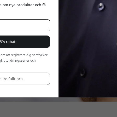
eta om nya produkter och få
a 5% rabatt
om att registrera dig samtycker
l, utbildningsserier och
llre fullt pris.