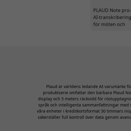
PLAUD Note pro
AI-transkriberin
för möten och
samtal
Plaud är världens ledande AI-varumärke för
produktserie omfattar den bärbara Plaud No
display och 5 meters räckvidd för röstupptagni
språk och intelligenta sammanfattningar med s
våra enheter i kreditkortsformat 30 timmars ins
säkerställer full kontroll över data genom avan