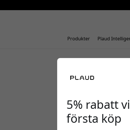
Produkter
Plaud Intellige
[REVIEW]
MacWire te
på 5/5
5/5
5% rabatt vi
första köp