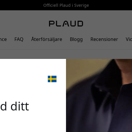
Officiell Plaud i Sverige
nce
FAQ
Återförsäljare
Blogg
Recensioner
Vi
star Plaud Note Pro, med ett perf
🎉 Din 
d ditt
Använd denna kod i ka