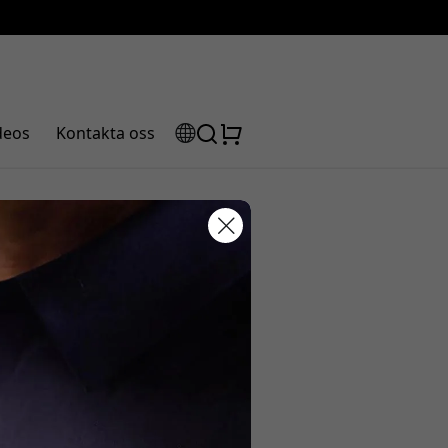
deos
Kontakta oss
ekt betyg
rabattkod:
ssan för att få 5% rabatt.