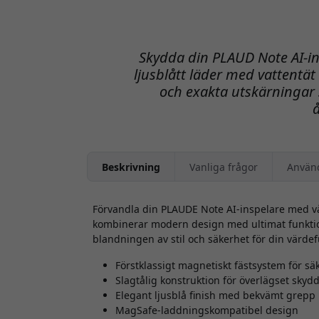
Skydda din PLAUD Note AI-in
ljusblått läder med vattentä
och exakta utskärningar 
Beskrivning
Vanliga frågor
Använ
Förvandla din PLAUDE Note AI-inspelare med v
kombinerar modern design med ultimat funktiona
blandningen av stil och säkerhet för din värdef
Förstklassigt magnetiskt fästsystem för sä
Slagtålig konstruktion för överlägset skyd
Elegant ljusblå finish med bekvämt grepp
MagSafe-laddningskompatibel design