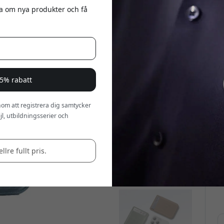
eta om nya produkter och få
a 5% rabatt
om att registrera dig samtycker
l, utbildningsserier och
llre fullt pris.