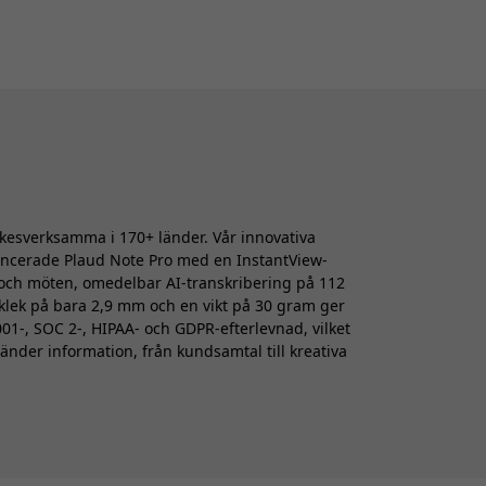
rkesverksamma i 170+ länder. Vår innovativa
ancerade Plaud Note Pro med en InstantView-
l och möten, omedelbar AI-transkribering på 112
klek på bara 2,9 mm och en vikt på 30 gram ger
01-, SOC 2-, HIPAA- och GDPR-efterlevnad, vilket
änder information, från kundsamtal till kreativa