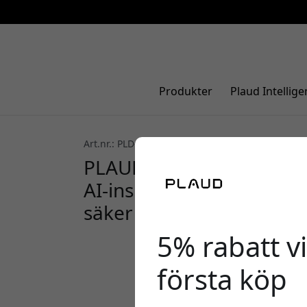
Produkter
Plaud Intellige
Art.nr.: PLD-Case-BU
5.0 (2)
PLAUD Note magnetiskt 
AI-inspelare med MagSaf
säker passform - Ljusblå
5% rabatt vi
första köp