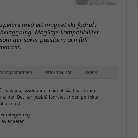
spelare med ett magnetiskt fodral i
t beläggning, MagSafe-kompatibilitet
som ger säker passform och full
åtkomst.
dningsområden
Utformad för
Videor
årt snygga, skyddande magnetiska fodral som
litet. Det här ljusblå fodralet är den perfekta
ulla enhet.
ker integrering
d av enheten