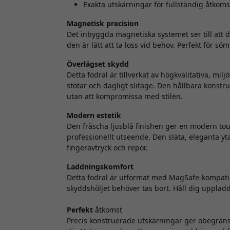
Exakta utskärningar för fullständig åtkomst 
Magnetisk precision
Det inbyggda magnetiska systemet ser till att d
den är lätt att ta loss vid behov. Perfekt för s
Överlägset skydd
Detta fodral är tillverkat av högkvalitativa, mil
stötar och dagligt slitage. Den hållbara konstru
utan att kompromissa med stilen.
Modern estetik
Den fräscha ljusblå finishen ger en modern tou
professionellt utseende. Den släta, eleganta 
fingeravtryck och repor.
Laddningskomfort
Detta fodral är utformat med MagSafe-kompatib
skyddshöljet behöver tas bort. Håll dig uppla
Perfekt
åtkomst
Precis konstruerade utskärningar ger obegränsa