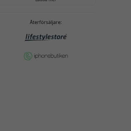
Dan Bruun
2025-08-15
Snyggt ihop med mitt mobilskal
Återförsäljare: