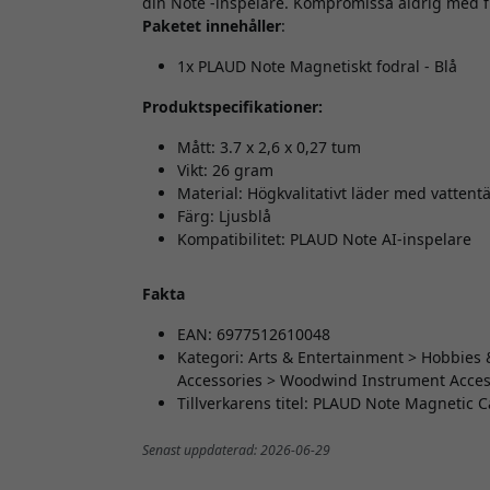
din Note -inspelare. Kompromissa aldrig med fu
Paketet innehåller
:
1x PLAUD Note Magnetiskt fodral - Blå
Produktspecifikationer:
Mått: 3.7 x 2,6 x 0,27 tum
Vikt: 26 gram
Material: Högkvalitativt läder med vattent
Färg: Ljusblå
Kompatibilitet: PLAUD Note AI-inspelare
Fakta
EAN: 6977512610048
Kategori: Arts & Entertainment > Hobbies 
Accessories > Woodwind Instrument Access
Tillverkarens titel: PLAUD Note Magnetic 
Senast uppdaterad: 2026-06-29