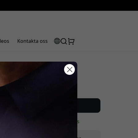
deos
Kontakta oss
Rekommenderat pris
rabattkod:
229 SEK
Köp nu
I lager - redo att skickas
ssan för att få 5% rabatt.