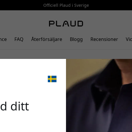
Officiell Plaud i Sverige
nce
FAQ
Återförsäljare
Blogg
Recensioner
Vi
skyddsfodral för PLAUD Note
🎉 Din 
e-kompatibel design och
d ditt
Använd denna kod i ka