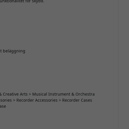
nktionalitet för skydd.
ät beläggning
& Creative Arts > Musical Instrument & Orchestra
ories > Recorder Accessories > Recorder Cases
Case