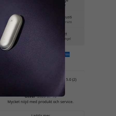
Fri frakt i Sverige
Inga dolda avgifter
Leverans 10-12 augusti
Snabb och spårbar leverans
30 dagars returrätt
Enkel retur - inget krångel
Säkra betalningar med kryptering
Kundrecensioner:
5.0 (2)
Oliver
2026-07-10
Mycket nöjd med produkt och service.
Ladda mer