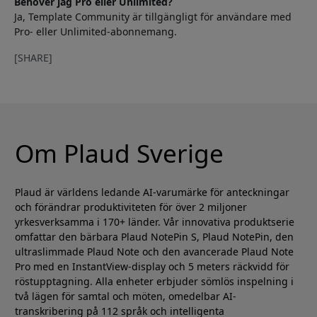
Behöver jag Pro eller Unlimited?
Ja, Template Community är tillgängligt för användare med
Pro- eller Unlimited-abonnemang.
[SHARE]
Om Plaud Sverige
Plaud är världens ledande AI-varumärke för anteckningar
och förändrar produktiviteten för över 2 miljoner
yrkesverksamma i 170+ länder. Vår innovativa produktserie
omfattar den bärbara Plaud NotePin S, Plaud NotePin, den
ultraslimmade Plaud Note och den avancerade Plaud Note
Pro med en InstantView-display och 5 meters räckvidd för
röstupptagning. Alla enheter erbjuder sömlös inspelning i
två lägen för samtal och möten, omedelbar AI-
transkribering på 112 språk och intelligenta