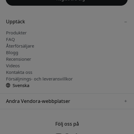
Upptäck
Produkter
FAQ
Återförsäljare
Blogg
Recensioner
Videos
Kontakta oss
Försäljnings- och leveransvillkor
Svenska
Andra Vendora-webbplatser
www.herqs.se
www.paperlike.se
Följ oss på
www.alogic.se
www.satechi.se