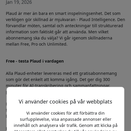
Jan 19, 2026
Plaud är mer än bara en smart inspelningsenhet. Det som
verkligen gör skillnad är mjukvaran - Plaud Intelligence. Den
förvandlar möten, samtal och anteckningar till strukturerad
information som faktiskt går att använda. Men vilket
abonnemang ska du välja? Vi går igenom skillnaderna
mellan Free, Pro och Unlimited.
Free - testa Plaud i vardagen
Alla Plaud-enheter levereras med ett gratisabonnemang
som gör det enkelt att komma igång. Det ger dig 300
minuter för AI-transkribering och sammanfattningar,
perfekt för korta möten eller spontana anteckningar.
Vi använder cookies på vår webbplats
Free passar dig som använder Plaud mer sporadiskt och vill
få en känsla för hur systemet fungerar - men har ett
Vi använder cookies för att förbättra din
begränsat antal minuter per månad.
surfupplevelse, visa anpassade annonser eller
innehåll och analysera vår trafik. Genom att klicka på
Pro - för återkommande möten och arbete