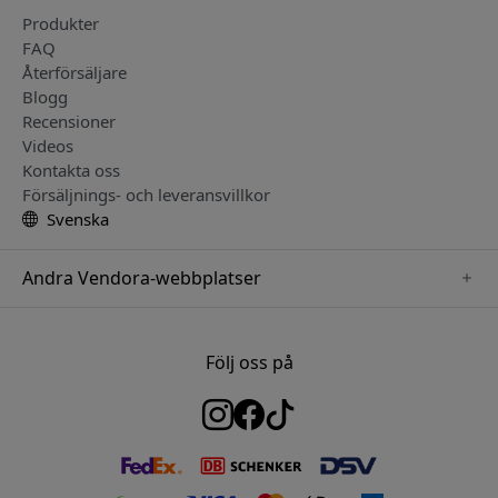
Produkter
FAQ
Återförsäljare
Blogg
Recensioner
Videos
Kontakta oss
Försäljnings- och leveransvillkor
Svenska
Andra Vendora-webbplatser
www.herqs.se
www.paperlike.se
Följ oss på
www.alogic.se
www.satechi.se
www.pipetto.se
www.mujjo.se
www.nordicsmartlight.se