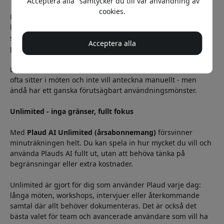
"Acceptera alla" samtycker du till vår användning av
cookies.
Pro-abonnemanget ger 1200 minuter per månad, ett tydligt
lyft, och passar dig som använder Plaud i arbetet eller
studierna. Det erbjuder betydligt fler inspelningsminuter
Acceptera alla
per månad och bättre stöd för längre möten.
Det är ett bra val för konsulter, teamledare eller andra som
ofta sitter i möten och inte vill anteckna manuellt - men
ändå har ett ganska förutsägbart användningsmönster.
Unlimited - inga gränser, fullt fokus
Med
Plaud
AI Unlimited (årsabonnemang)
försvinner
minuträkningen helt. Du kan spela in hur mycket du vill och
använda Plauds AI fullt ut, utan att behöva tänka på
begränsningar eller extra kostnader.
Unlimited är gjort för dig som använder Plaud varje dag:
långa möten, workshops, intervjuer eller återkommande
samtal där allt behöver dokumenteras. Det är också det
bästa valet för team och avancerade användare som vill ha