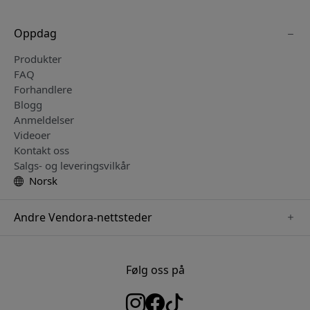
Oppdag
Produkter
FAQ
Forhandlere
Blogg
Anmeldelser
Videoer
Kontakt oss
Salgs- og leveringsvilkår
Norsk
Andre Vendora-nettsteder
www.herqs.se
www.paperlike.se
Følg oss på
www.alogic.se
www.satechi.se
www.pipetto.se