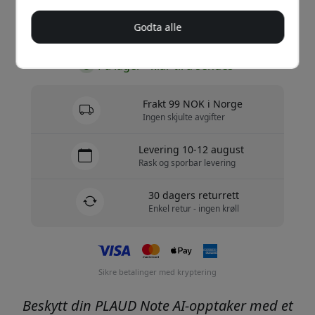
Godta alle
Kjøp nå
På lager - klar til å sendes
Frakt 99 NOK i Norge
Ingen skjulte avgifter
Levering 10-12 august
Rask og sporbar levering
30 dagers returrett
Enkel retur - ingen krøll
Sikre betalinger med kryptering
Beskytt din PLAUD Note AI-opptaker med et